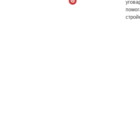
угова
помог
строй