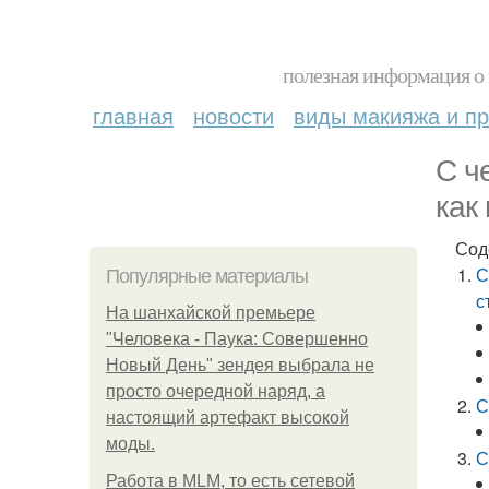
полезная информация о 
главная
новости
виды макияжа и пр
С ч
как
Сод
С
Популярные материалы
с
На шанхайской премьере
"Человека - Паука: Совершенно
Новый День" зендея выбрала не
просто очередной наряд, а
С
настоящий артефакт высокой
моды.
С
Работа в MLM, то есть сетевой