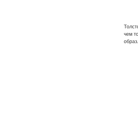
Толст
чем т
образ