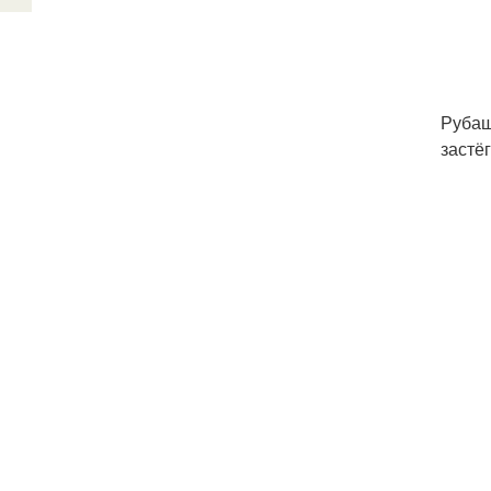
Рубаш
застёг