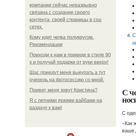
компании сейчас неразрывно
связана с создание своего
контента, своей страницы в соц
сетях.
С
Кому идет челка полукругом.
ш
Рекомендации
Приходи к нам в прикиде в стиле 90
х и получай подарки от руки вверх!
Щас приедут меня выкупать а тут
очередь на фотосессию со мной.
С ч
Привет, меня зовут Кристина?
нос
Я с летними яркими вайбами на
раздачу к вам!
С оде
«Как 
ваше 