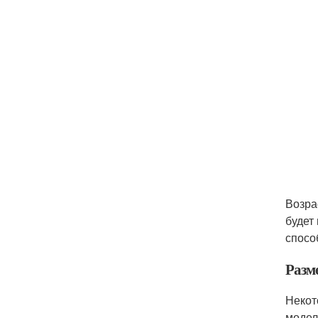
Возра
будет
спосо
Разм
Некот
модел