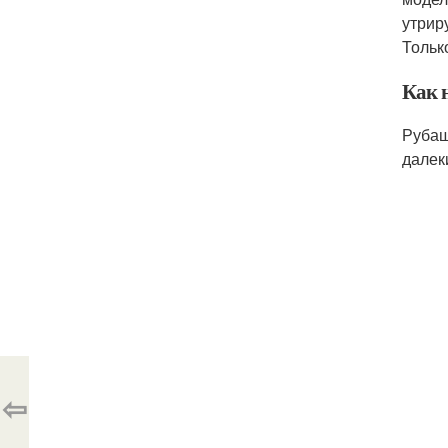
утрир
Тольк
Как 
Рубаш
далек
⇦