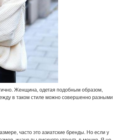
атично. Женщина, одетая подобным образом,
дежду в таком стиле можно совершенно разными
змере, часто это азиатские бренды. Но если у
азмер, иначе вы рискуете утонуть в мешке. Я не