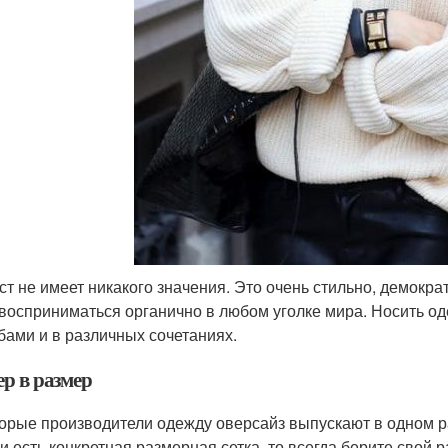
ст не имеет никакого значения. Это очень стильно, демокр
 восприниматься органично в любом уголке мира. Носить о
бами и в различных сочетаниях.
ер в размер
орые производители одежду оверсайз выпускают в одном ра
и есть конкретная размерная сетка, то всегда берите свой р