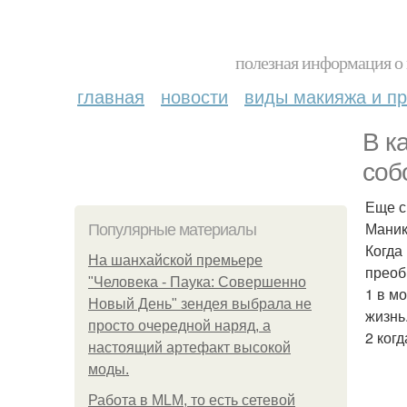
полезная информация о 
главная
новости
виды макияжа и пр
В к
соб
Еще с
Маник
Популярные материалы
Когда
На шанхайской премьере
преоб
"Человека - Паука: Совершенно
1 в м
Новый День" зендея выбрала не
жизнь
просто очередной наряд, а
2 ког
настоящий артефакт высокой
моды.
Работа в MLM, то есть сетевой