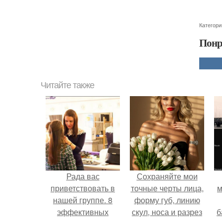
Категори
Понр
Читайте также
Рада вас
Сохраняйте мои
приветствовать в
точные черты лица,
м
нашей группе. 8
форму губ, линию
эффективных
скул, носа и разрез
б