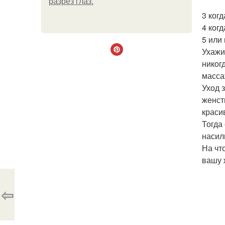
разрез глаз.
3 ког
4 ког
5 или
Ухажи
никог
масса
Уход 
женст
краси
Тогда
насил
На чт
вашу 
⇦