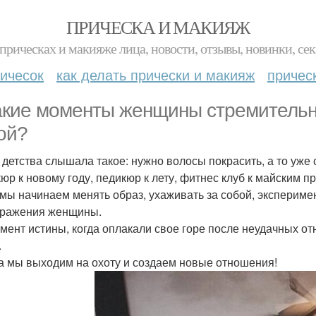
ПРИЧЕСКА И МАКИЯЖ
прическах и макияже лица, новости, отзывы, новинки, сек
ичесок
как делать прически и макияж
причес
акие моменты женщины стремительн
ой?
 детства слышала такое: нужно волосы покрасить, а то уже
юр к новому году, педикюр к лету, фитнес клуб к майским п
 мы начинаем менять образ, ухаживать за собой, экспериме
ражения женщины.
омент истины, когда оплакали свое горе после неудачных о
.
да мы выходим на охоту и создаем новые отношения!