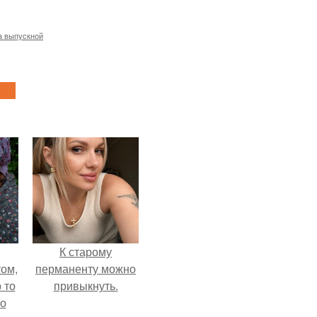
а выпускной
К старому
ом,
перманенту можно
 то
привыкнуть.
но