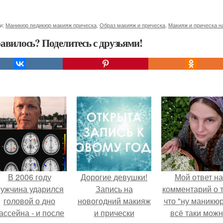
и:
Маникюр педикюр макияж прическа
,
Образ макияж и прическа
,
Макияж и прическа н
авилось? Поделитесь с друзьями!
В 2006 году
Дорогие девушки!
Мой ответ на
ужчина ударился
Запись на
комментарий о т
головой о дно
новогодний макияж
что "ну маникюр
ассейна - и после
и прически
всё таки мож