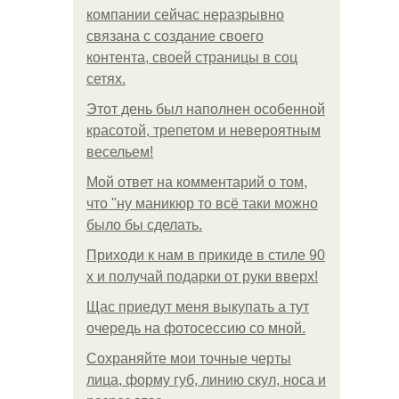
компании сейчас неразрывно
связана с создание своего
контента, своей страницы в соц
сетях.
Этот день был наполнен особенной
красотой, трепетом и невероятным
весельем!
Мой ответ на комментарий о том,
что "ну маникюр то всё таки можно
было бы сделать.
Приходи к нам в прикиде в стиле 90
х и получай подарки от руки вверх!
Щас приедут меня выкупать а тут
очередь на фотосессию со мной.
Сохраняйте мои точные черты
лица, форму губ, линию скул, носа и