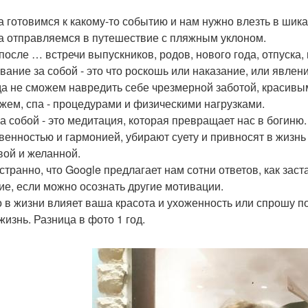
да готовимся к какому-то событию и нам нужно влезть в шик
да отправляемся в путешествие с пляжным уклоном.
 после … встречи выпускников, родов, нового года, отпуска
вание за собой - это что роскошь или наказание, или явле
да не сможем навредить себе чрезмерной заботой, красивы
жем, спа - процедурами и физическими нагрузками.
за собой - это медитация, которая превращает нас в богиню
венностью и гармонией, убирают суету и привносят в жизн
вой и желанной.
 странно, что Google предлагает нам сотни ответов, как зас
ие, если можно осознать другие мотивации.
о в жизни влияет ваша красота и ухоженность или спрошу по
жизнь. Разница в фото 1 год.