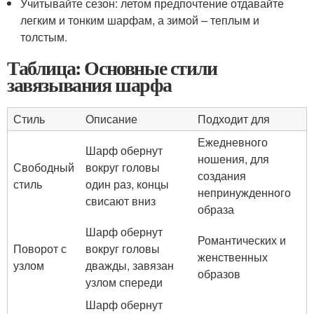
Учитывайте сезон: летом предпочтение отдавайте
легким и тонким шарфам, а зимой – теплым и
толстым.
Таблица: Основные стили
завязывания шарфа
Стиль
Описание
Подходит для
Ежедневного
Шарф обернут
ношения, для
Свободный
вокруг головы
создания
стиль
один раз, концы
непринужденного
свисают вниз
образа
Шарф обернут
Романтических и
Поворот с
вокруг головы
женственных
узлом
дважды, завязан
образов
узлом спереди
Шарф обернут