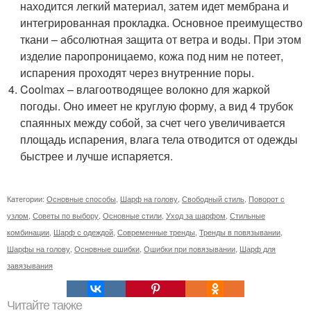
находится легкий материал, затем идет мембрана и
интегрированная прокладка. Основное преимущество
ткани – абсолютная защита от ветра и воды. При этом
изделие паропроницаемо, кожа под ним не потеет,
испарения проходят через внутренние поры.
Coolmax – влагоотводящее волокно для жаркой
погоды. Оно имеет не круглую форму, а вид 4 трубок
спаянных между собой, за счет чего увеличивается
площадь испарения, влага тела отводится от одежды
быстрее и лучше испаряется.
Категории:
Основные способы
,
Шарф на голову
,
Свободный стиль
,
Поворот с
узлом
,
Советы по выбору
,
Основные стили
,
Уход за шарфом
,
Стильные
комбинации
,
Шарф с одеждой
,
Современные тренды
,
Тренды в повязывании
,
Шарфы на голову
,
Основные ошибки
,
Ошибки при повязывании
,
Шарф для
завязывания
Читайте также