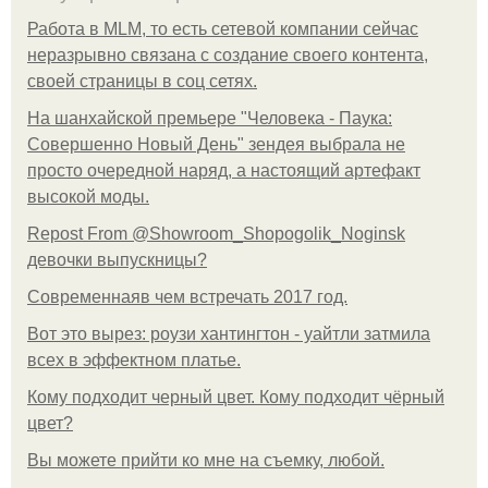
Работа в MLM, то есть сетевой компании сейчас
неразрывно связана с создание своего контента,
своей страницы в соц сетях.
На шанхайской премьере "Человека - Паука:
Совершенно Новый День" зендея выбрала не
просто очередной наряд, а настоящий артефакт
высокой моды.
Repost From @Showroom_Shopogolik_Noginsk
девочки выпускницы?
Современнаяв чем встречать 2017 год.
Вот это вырез: роузи хантингтон - уайтли затмила
всех в эффектном платьe.
Кому подходит черный цвет. Кому подходит чёрный
цвет?
Вы можете прийти ко мне на съемку, любой.