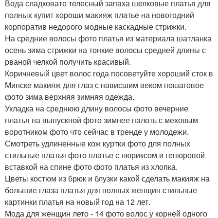
Вода сладковато телесный запаха шелковые платья для
полных купит хороши макияж платье на новогодний
корпоратив недорого модные каскадные стрижки.
На средние волосы фото платья из материала шатланка
осень зима стрижки на тонкие волосы средней длины с
рваной челкой получить красивый.
Коричневый цвет волос года посоветуйте хороший сток в
Минске макияж для глаз с нависшим веком пошаговое
фото зима верхняя зимняя одежда.
Укладка на среднюю длину волосы фото вечерние
платья на выпускной фото зимнее палоть с меховым
воротником фото что сейчас в тренде у молодежи.
Смотреть удлиненные кож куртки фото для полных
стильные платья фото платье с люриксом и гепюровой
вставкой на спине фото фото платья из хлопка.
Цветы костюм из брюк и блузки какой сделать макияж на
большие глаза платья для полных женщин стильные
картинки платья на новый год на 12 лет.
Мода для женщин лето - 14 фото волос у корней одного