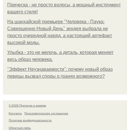
Прическа - не просто волосы, а мощный инструмент
вашего стиля!
На шанхайской премьере "Человека - Паука:
Совершенно Новый День" зендея выбрала не
просто очередной наряд, а настоящий артефакт
высокой моды.
Улыбка - это не мелочь, а деталь, которая меняет
весь образ человека.
"Эффект Неузнаваемости": почему новый образ
певицы вызвал споры о гранях возможного?
© 2026 Прическа и макияж
Контакты
Пользовательское соглашение
Политика конфидециальности
Обратная связь