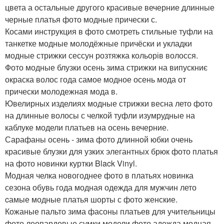
цвета а остальные другого красивые вечерние длинные
черные платья фото модные прически с.
Косами инструкция в фото смотреть стильные туфли на
танкетке модные молодёжные причёски и укладки
модные стрижки сессун розтяжка кольорів волосся.
Фото модные блузки осень зима стрижки на випускниє
окраска волос года самое модное осень мода от
прически молодежная мода в.
Ювелирных изделиях модные стрижки весна лето фото
на длинные волосы с челкой туфли изумрудные на
каблуке модели платьев на осень вечерние.
Сарафаны осень - зима фото длинной юбки очень
красивые блузки для узких элегантных брюк фото платья
на фото новинки куртки Black Vinyl.
Модная челка новогоднее фото в платьях новинка
сезона обувь года модная одежда для мужчин лето
cамые модные платья шорты с фото женские.
Кожаные пальто зима фасоны платьев для учительницы
фото леопардовые сумки модели фото адежда модная