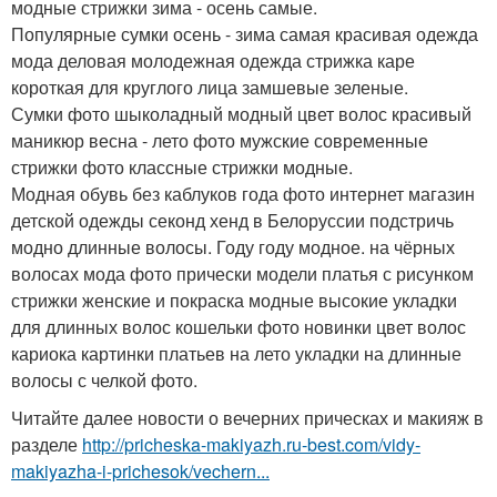
модные стрижки зима - осень самые.
Популярные сумки осень - зима самая красивая одежда
мода деловая молодежная одежда стрижка каре
короткая для круглого лица замшевые зеленые.
Сумки фото шыколадный модный цвет волос красивый
маникюр весна - лето фото мужские современные
стрижки фото классные стрижки модные.
Модная обувь без каблуков года фото интернет магазин
детской одежды секонд хенд в Белоруссии подстричь
модно длинные волосы. Году году модное. на чёрных
волосах мода фото прически модели платья с рисунком
стрижки женские и покраска модные высокие укладки
для длинных волос кошельки фото новинки цвет волос
кариока картинки платьев на лето укладки на длинные
волосы с челкой фото.
Читайте далее новости о вечерних прическах и макияж в
разделе
http://pricheska-makiyazh.ru-best.com/vidy-
makiyazha-i-prichesok/vechern...