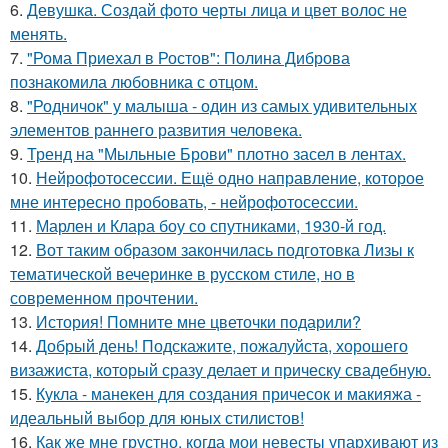
6.
Девушка. Создай фото черты лица и цвет волос не
менять.
7.
"Рома Приехал в Ростов": Полина Диброва
познакомила любовника с отцом.
8.
"Родничок" у малыша - один из самых удивительных
элементов раннего развития человека.
9.
Тренд на "Мыльные Брови" плотно засел в лентах.
10.
Нейрофотосессии. Ещё одно направление, которое
мне интересно пробовать, - нейрофотосессии.
11.
Марлен и Клара боу со спутниками, 1930-й год.
12.
Вот таким образом закончилась подготовка Лизы к
тематической вечеринке в русском стиле, но в
современном прочтении.
13.
История! Помните мне цветочки подарили?
14.
Добрый день! Подскажите, пожалуйста, хорошего
визажиста, который сразу делает и прическу свадебную.
15.
Кукла - манекен для создания причесок и макияжа -
идеальный выбор для юных стилистов!
16.
Как же мне грустно, когда мои невесты упархивают из