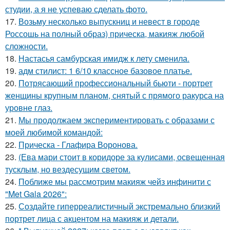
студии, а я не успеваю сделать фото.
17.
Возьму несколько выпускниц и невест в городе
Россошь на полный образ) прическа, макияж любой
сложности.
18.
Настасья самбурская имидж к лету сменила.
19.
адм стилист: 1 6/10 классное базовое платье.
20.
Потрясающий профессиональный бьюти - портрет
женщины крупным планом, снятый с прямого ракурса на
уровне глаз.
21.
Мы продолжаем экспериментировать с образами с
моей любимой командой:
22.
Прическа - Глафира Воронова.
23.
(Ева мари стоит в коридоре за кулисами, освещенная
тусклым, но вездесущим светом.
24.
Поближе мы рассмотрим макияж чейз инфинити с
"Met Gala 2026":
25.
Создайте гиперреалистичный экстремально близкий
портрет лица с акцентом на макияж и детали.