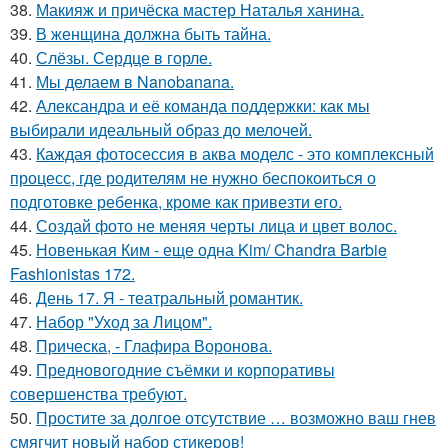
38.
Макияж и причёска мастер Наталья ханина.
39.
В женщина должна быть тайна.
40.
Слёзы. Сердце в горле.
41.
Мы делаем в Nanobanana.
42.
Александра и её команда поддержки: как мы
выбирали идеальный образ до мелочей.
43.
Каждая фотосессия в аква моделс - это комплексный
процесс, где родителям не нужно беспокоиться о
подготовке ребенка, кроме как привезти его.
44.
Создай фото не меняя черты лица и цвет волос.
45.
Новенькая Ким - еще одна Kim/ Chandra Barbie
Fashionistas 172.
46.
День 17. Я - театральный романтик.
47.
Набор "Уход за Лицом".
48.
Прическа, - Глафира Воронова.
49.
Предновогодние съёмки и корпоративы
совершенства требуют.
50.
Простите за долгое отсутствие … возможно ваш гнев
смягчит новый набор стикеров!