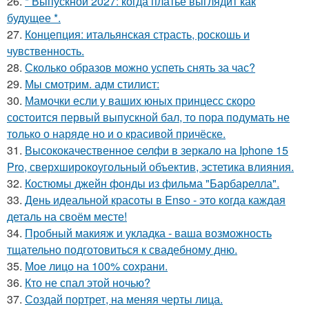
26.
* Выпускной 2027: когда платье выглядит как
будущее *.
27.
Концепция: итальянская страсть, роскошь и
чувственность.
28.
Сколько образов можно успеть снять за час?
29.
Мы смотрим. адм стилист:
30.
Мамочки если у ваших юных принцесс скоро
состоится первый выпускной бал, то пора подумать не
только о наряде но и о красивой причёске.
31.
Высококачественное селфи в зеркало на Iphone 15
Pro, сверхширокоугольный объектив, эстетика влияния.
32.
Костюмы джейн фонды из фильма "Барбарелла".
33.
День идеальной красоты в Enso - это когда каждая
деталь на своём месте!
34.
Пробный макияж и укладка - ваша возможность
тщательно подготовиться к свадебному дню.
35.
Мое лицо на 100% сохрани.
36.
Кто не спал этой ночью?
37.
Создай портрет, на меняя черты лица.