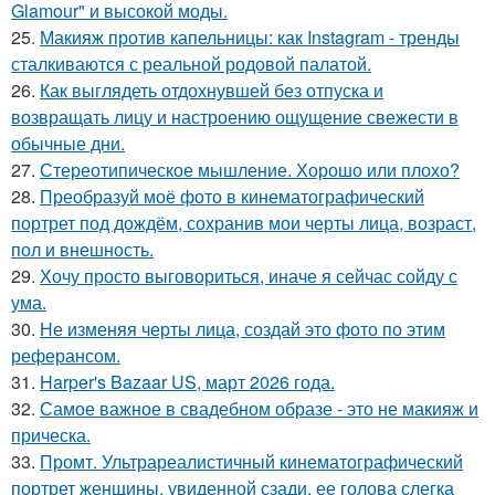
Glamour" и высокой моды.
25.
Макияж против капельницы: как Instagram - тренды
сталкиваются с реальной родовой палатой.
26.
Как выглядеть отдохнувшей без отпуска и
возвращать лицу и настроению ощущение свежести в
обычные дни.
27.
Стереотипическое мышление. Хорошо или плохо?
28.
Преобразуй моё фото в кинематографический
портрет под дождём, сохранив мои черты лица, возраст,
пол и внешность.
29.
Хочу просто выговориться, иначе я сейчас сойду с
ума.
30.
Не изменяя черты лица, создай это фото по этим
реферансом.
31.
Harper's Bazaar US, март 2026 года.
32.
Самое важное в свадебном образе - это не макияж и
прическа.
33.
Промт. Ультрареалистичный кинематографический
портрет женщины, увиденной сзади, ее голова слегка