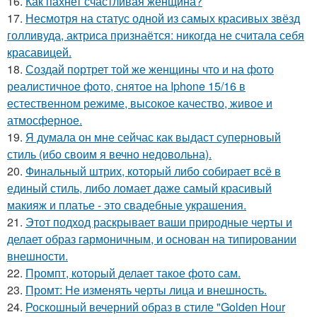
16.
Как пахнет счастливая женщина?
17.
Несмотря на статус одной из самых красивых звёзд
голливуда, актриса признаётся: никогда не считала себя
красавицей.
18.
Создай портрет той же женщины что и на фото
реалистичное фото, снятое на Iphone 15/16 в
естественном режиме, высокое качество, живое и
атмосферное.
19.
Я думала он мне сейчас как выдаст суперновый
стиль (ибо своим я вечно недовольна).
20.
Финальный штрих, который либо собирает всё в
единый стиль, либо ломает даже самый красивый
макияж и платье - это свадебные украшения.
21.
Этот подход раскрывает ваши природные черты и
делает образ гармоничным, и основан на типировании
внешности.
22.
Промпт, который делает такое фото сам.
23.
Промт: Не изменять черты лица и внешность.
24.
Роскошный вечерний образ в стиле "Golden Hour