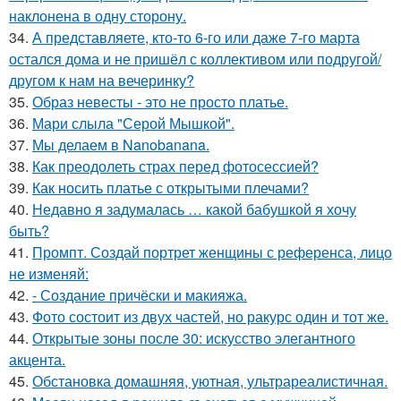
наклонена в одну сторону.
34.
А представляете, кто-то 6-го или даже 7-го марта
остался дома и не пришёл с коллективом или подругой/
другом к нам на вечеринку?
35.
Образ невесты - это не просто платье.
36.
Мари слыла "Серой Мышкой".
37.
Мы делаем в Nanobanana.
38.
Как преодолеть страх перед фотосессией?
39.
Как носить платье с открытыми плечами?
40.
Недавно я задумалась … какой бабушкой я хочу
быть?
41.
Промпт. Создай портрет женщины с референса, лицо
не изменяй:
42.
- Создание причёски и макияжа.
43.
Фото состоит из двух частей, но ракурс один и тот же.
44.
Открытые зоны после 30: искусство элегантного
акцента.
45.
Обстановка домашняя, уютная, ультрареалистичная.