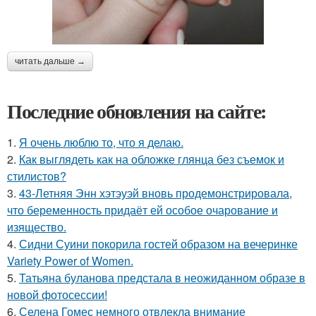
читать дальше →
Последние обновления на сайте:
1.
Я очень люблю то, что я делаю.
2.
Как выглядеть как на обложке глянца без съемок и
стилистов?
3.
43-Летняя Энн хэтэуэй вновь продемонстрировала,
что беременность придаёт ей особое очарование и
изящество.
4.
Сидни Суини покорила гостей образом на вечеринке
Variety Power of Women.
5.
Татьяна буланова предстала в неожиданном образе в
новой фотосессии!
6.
Селена Гомес немного отвлекла внимание