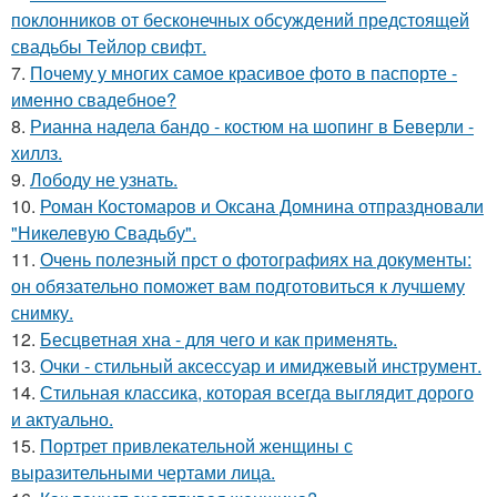
поклонников от бесконечных обсуждений предстоящей
свадьбы Тейлор свифт.
7.
Почему у многих самое красивое фото в паспорте -
именно свадебное?
8.
Рианна надела бандо - костюм на шопинг в Беверли -
хиллз.
9.
Лободу не узнать.
10.
Роман Костомаров и Оксана Домнина отпраздновали
"Никелевую Свадьбу".
11.
Очень полезный прст о фотографиях на документы:
он обязательно поможет вам подготовиться к лучшему
снимку.
12.
Бесцветная хна - для чего и как применять.
13.
Очки - стильный аксессуар и имиджевый инструмент.
14.
Стильная классика, которая всегда выглядит дорого
и актуально.
15.
Портрет привлекательной женщины с
выразительными чертами лица.