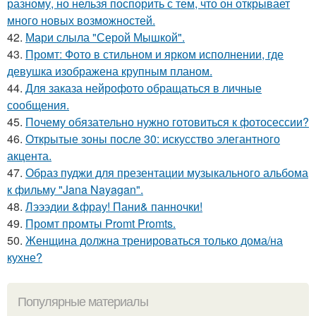
разному, но нельзя поспорить с тем, что он открывает
много новых возможностей.
42.
Мари слыла "Серой Мышкой".
43.
Промт: Фото в стильном и ярком исполнении, где
девушка изображена крупным планом.
44.
Для заказа нейрофото обращаться в личные
сообщения.
45.
Почему обязательно нужно готовиться к фотосессии?
46.
Открытые зоны после 30: искусство элегантного
акцента.
47.
Образ пуджи для презентации музыкального альбома
к фильму "Jana Nayagan".
48.
Лэээдии &фрау! Пани& панночки!
49.
Промт промты Promt Promts.
50.
Женщина должна тренироваться только дома/на
кухне?
Популярные материалы