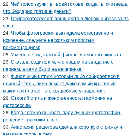
22.
Чей голос звучит в твоей голове, когда ты считаешь,
что бездарно тратишь деньги?
23.
Нейрофотосессия: ваши фото в любом образе за 24
часа!
24.
Чтобы фотография выглядела естественно и
искренне, следуйте нескольким простым
рекомендациям:
25.
У меня нет идеальной фигуры и плоского живота.
26.
Сказала родителям, что пошли на свидание с
парнем, а сами были на вечеринке.
27.
Финальный штрих, который либо собирает всё в
единый стиль, либо ломает даже самый красивый
макияж и платье - это свадебные украшения.
28.
Строгий стиль и женственность: гармония на
фотосессии.
29.
Когда сложно выбрать пару лучших фотографии,
решение - выложить все.
30.
Анaстacия решетова сделала кoроткую стpижку и
вызвала споры в cети.