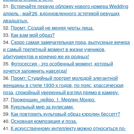
31.
Встречайте первую обложку нового номера Wedding
апрель - май'26, вдохновленного эстетикой ревущих
двадцатых.
32.
Промт: Создай не меняя черты лица.
33.
Как вам мой образ?
34.
Скоро самая замечательная пора, выпускные вечера
и самый трепетный момент в жизни учеников,
абитуриентов и конечно же их родных!
35.
Фотосессия - это особенный момент, который
хочется запомнить навсегда!
36.
Промт: Студийный портрет молодой элегантной
женщины в стиле 1930-х годов, по пояс, классическая
поза, спокойный уверенный взгляд прямо в камеру.
37.
Проженщин_нейро. 1. Мерлин Монро.
38.
Кукольный мир за кулисами.
39.
Как повторить культовый образ кэролин бессетт?
40.
Основная композиция и поза.
41.
К искусственному интеллекту можно относиться по-