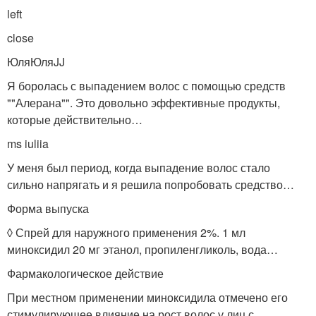
left
close
ЮляЮляJJ
Я боролась с выпадением волос с помощью средств
""Алерана"". Это довольно эффективные продукты,
которые действительно…
ms iuliia
У меня был период, когда выпадение волос стало
сильно напрягать и я решила попробовать средство…
Форма выпуска
◊ Спрей для наружного применения 2%. 1 мл
миноксидил 20 мг этанол, пропиленгликоль, вода…
Фармакологическое действие
При местном применении миноксидила отмечено его
стимулирующее влияние на рост волос у лиц с