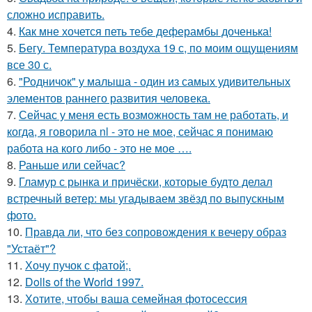
сложно исправить.
4.
Как мне хочется петь тебе деферамбы доченька!
5.
Бегу. Температура воздуха 19 с, по моим ощущениям
все 30 с.
6.
"Родничок" у малыша - один из самых удивительных
элементов раннего развития человека.
7.
Сейчас у меня есть возможность там не работать, и
когда, я говорила nl - это не мое, сейчас я понимаю
работа на кого либо - это не мое ….
8.
Раньше или сейчас?
9.
Гламур с рынка и причёски, которые будто делал
встречный ветер: мы угадываем звёзд по выпускным
фото.
10.
Правда ли, что без сопровождения к вечеру образ
"Устаёт"?
11.
Хочу пучок с фатой;.
12.
Dolls of the World 1997.
13.
Хотите, чтобы ваша семейная фотосессия