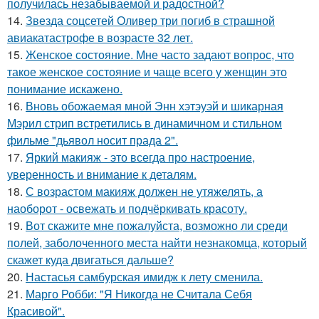
получилась незабываемой и радостной?
14.
Звезда соцсетей Оливер три погиб в страшной
авиакатастрофе в возрасте 32 лет.
15.
Женское состояние. Мне часто задают вопрос, что
такое женское состояние и чаще всего у женщин это
понимание искажено.
16.
Вновь обожаемая мной Энн хэтэуэй и шикарная
Мэрил стрип встретились в динамичном и стильном
фильме "дьявол носит прада 2".
17.
Яркий макияж - это всегда про настроение,
уверенность и внимание к деталям.
18.
С возрастом макияж должен не утяжелять, а
наоборот - освежать и подчёркивать красоту.
19.
Вот скажите мне пожалуйста, возможно ли среди
полей, заболоченного места найти незнакомца, который
скажет куда двигаться дальше?
20.
Настасья самбурская имидж к лету сменила.
21.
Марго Робби: "Я Никогда не Считала Себя
Красивой".