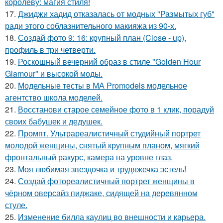
королеву: магия стиля!
17.
Джиджи хадид отказалась от модных "Размытых губ"
ради этого соблазнительного макияжа из 90-х.
18.
Создай фото 9: 16: крупный план (Close - up),
профиль в три четверти.
19.
Роскошный вечерний образ в стиле "Golden Hour
Glamour" и высокой моды.
20.
Модельные тесты в МА Promodels модельное
агентство школа моделей.
21.
Восстанови старое семейное фото в 1 клик, порадуй
своих бабушек и дедушек.
22.
Промпт. Ультрареалистичный студийный портрет
молодой женщины, снятый крупным планом, мягкий
фронтальный ракурс, камера на уровне глаз.
23.
Моя любимая звездочка и трудяжечка эстель!
24.
Создай фотореалистичный портрет женщины в
чёрном оверсайз пиджаке, сидящей на деревянном
стуле.
25.
Изменение билла каулиц во внешности и карьера.