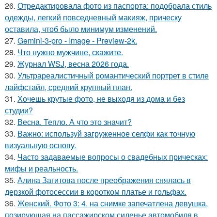
26.
Отредактировала фото из паспорта: подобрала стиль
одежды, легкий повседневный макияж, прическу
оставила, чтоб было минимум изменений.
27.
Gemini-3-pro - Image - Preview-2k.
28.
Что нужно мужчине, скажите.
29.
Журнал WSJ, весна 2026 года.
30.
Ультрареалистичный романтический портрет в стиле
лайфстайл, средний крупный план.
31.
Хочешь крутые фото, не выходя из дома и без
студии?
32.
Весна. Тепло. А что это значит?
33.
Важно: используй загруженное селфи как точную
визуальную основу.
34.
Часто задаваемые вопросы о свадебных прическах:
мифы и реальность.
35.
Алина Загитова после преображения снялась в
дерзкой фотосессии в коротком платье и гольфах.
36.
Женский. Фото 3: 4. на снимке запечатлена девушка,
позирующая на пассажирском сиденье автомобиля в