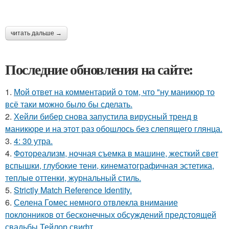
читать дальше →
Последние обновления на сайте:
1.
Мой ответ на комментарий о том, что "ну маникюр то
всё таки можно было бы сделать.
2.
Хейли бибер снова запустила вирусный тренд в
маникюре и на этот раз обошлось без слепящего глянца.
3.
4: 30 утра.
4.
Фотореализм, ночная съемка в машине, жесткий свет
вспышки, глубокие тени, кинематографичная эстетика,
теплые оттенки, журнальный стиль.
5.
Strictly Match Reference Identity.
6.
Селена Гомес немного отвлекла внимание
поклонников от бесконечных обсуждений предстоящей
свадьбы Тейлор свифт.