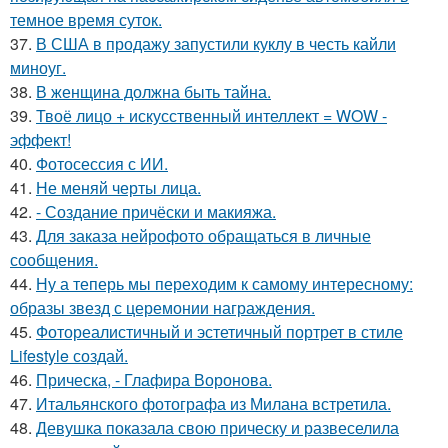
темное время суток.
37.
В США в продажу запустили куклу в честь кайли
миноуг.
38.
В женщина должна быть тайна.
39.
Твоё лицо + искусственный интеллект = WOW -
эффект!
40.
Фотосессия с ИИ.
41.
Не меняй черты лица.
42.
- Создание причёски и макияжа.
43.
Для заказа нейрофото обращаться в личные
сообщения.
44.
Ну а теперь мы переходим к самому интересному:
образы звезд с церемонии награждения.
45.
Фотореалистичный и эстетичный портрет в стиле
Lifestyle создай.
46.
Прическа, - Глафира Воронова.
47.
Итальянского фотографа из Милана встретила.
48.
Девушка показала свою прическу и развеселила