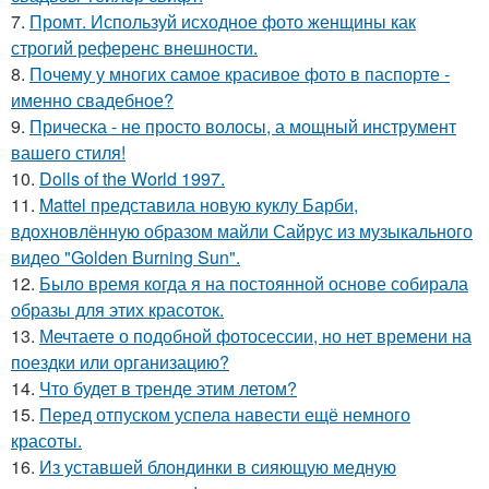
7.
Промт. Используй исходное фото женщины как
строгий референс внешности.
8.
Почему у многих самое красивое фото в паспорте -
именно свадебное?
9.
Прическа - не просто волосы, а мощный инструмент
вашего стиля!
10.
Dolls of the World 1997.
11.
Mattel представила новую куклу Барби,
вдохновлённую образом майли Сайрус из музыкального
видео "Golden Burning Sun".
12.
Было время когда я на постоянной основе собирала
образы для этих красоток.
13.
Мечтаете о подобной фотосессии, но нет времени на
поездки или организацию?
14.
Что будет в тренде этим летом?
15.
Перед отпуском успела навести ещё немного
красоты.
16.
Из уставшей блондинки в сияющую медную