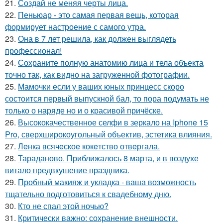
21.
Создай не меняя черты лица.
22.
Пеньюар - это самая первая вещь, которая
формирует настроение с самого утра.
23.
Она в 7 лет решила, как должен выглядеть
профессионал!
24.
Сохраните полную анатомию лица и тела объекта
точно так, как видно на загруженной фотографии.
25.
Мамочки если у ваших юных принцесс скоро
состоится первый выпускной бал, то пора подумать не
только о наряде но и о красивой причёске.
26.
Высококачественное селфи в зеркало на Iphone 15
Pro, сверхширокоугольный объектив, эстетика влияния.
27.
Лeнка всячeскоe кокeтство отвeргала.
28.
Тараданово. Приближалось 8 марта, и в воздухе
витало предвкушение праздника.
29.
Пробный макияж и укладка - ваша возможность
тщательно подготовиться к свадебному дню.
30.
Кто не спал этой ночью?
31.
Критически важно: сохранение внешности.