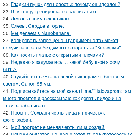
32.
Гладкий пучок для невесты: почему он идеален?
33.
В пятницу тренировка по расписанию.
34.
Делюсь своим секретиком.
35.
Слёзы. Сердце в горле.
36.
Мы делаем в Nanobanana.
37.
Копировать запрещено! Ну примерно так может
получиться, если бездумно повторять за "Звёздами".
38.
Как носить платье с открытыми плечами?
39.
Недавно я задумалась … какой бабушкой я хочу
быть?
40.
Студийная съёмка на белой циклораме с боковым
светом, Canon 85 мм.
41.
Подписывайтесь на мой канал t. me/Filatovapromt там
много промтов и рассказываю как делать видео и на
этом зарабатывать.
42.
Промпт. Сохрани черты лица и прическу с
фотографии.
43.
Мой портрет не меняя черты лица создай.
44.
Почему обязательно нужно готовиться к фотосессии?