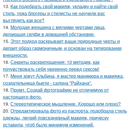
13.
Как подобрать свой макияж, укладку и найти свой
стиль, пока блогеры и стилисты не научили вас
выглядеть как все?
14.
Молодая женщина с мягкими чертами лица,
делающая селфи в домашней обстановке.
15.
Этот подход раскрывает ваши природные черты и
делает образ гармоничным, и основан на типировании
внешности.
16.
Секреты раскрепощения: 10 методик, как
почувствовать себя уверенно перед сексом!
17.
Меня зовут Альбина, я мастер маникюра и макияжа,
создательница бьюти - салона "Райхана".
18.
Промт. Создай фотографию не отличимую от
настоящего фото.
19.
Стереотипическое мышление. Хорошо или плохо?
20.
Отредактировала фото из паспорта: подобрала стиль
одежды, легкий повседневный макияж, прическу
оставила, чтоб было минимум изменений.