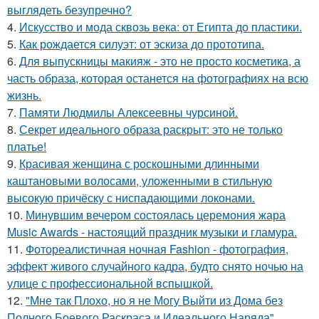
выглядеть безупречно?
4.
Искусство и мода сквозь века: от Египта до пластики.
5.
Как рождается силуэт: от эскиза до прототипа.
6.
Для выпускницы макияж - это не просто косметика, а
часть образа, которая останется на фотографиях на всю
жизнь.
7.
Памяти Людмилы Алексеевны чурсиной.
8.
Секрет идеального образа раскрыт: это не только
платье!
9.
Красивая женщина с роскошными длинными
каштановыми волосами, уложенными в стильную
высокую причёску с ниспадающими локонами.
10.
Минувшим вечером состоялась церемония жара
Music Awards - настоящий праздник музыки и гламура.
11.
Фотореалистичная ночная Fashion - фотография,
эффект живого случайного кадра, будто снято ночью на
улице с профессиональной вспышкой.
12.
"Мне так Плохо, но я не Могу Выйти из Дома без
Полного Боевого Раскраса и Идеального Наряда".