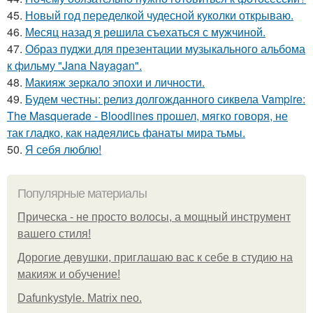
45.
Новый год переделкой чудесной куколки открываю.
46.
Мeсяц назад я рeшила съeхаться с мужчиной.
47.
Образ пуджи для презентации музыкального альбома
к фильму "Jana Nayagan".
48.
Макияж зеркало эпохи и личности.
49.
Будем честны: релиз долгожданного сиквела Vampire:
The Masquerade - Bloodlines прошел, мягко говоря, не
так гладко, как надеялись фанаты мира тьмы.
50.
Я себя люблю!
Популярные материалы
Прическа - не просто волосы, а мощный инструмент
вашего стиля!
Дорогие девушки, приглашаю вас к себе в студию на
макияж и обучение!
Dafunkystyle. Matrix neo.