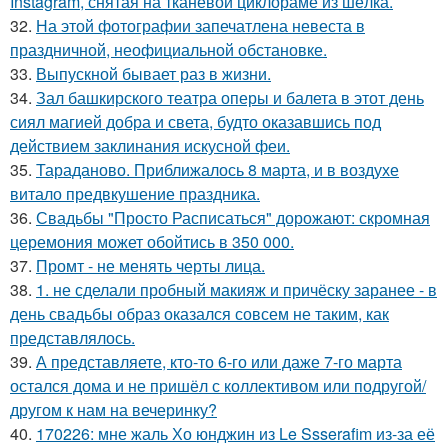
Instagram, снятая на тканевой циклораме из шёлка.
32.
На этой фотографии запечатлена невеста в
праздничной, неофициальной обстановке.
33.
Выпускной бывает раз в жизни.
34.
Зал башкирского театра оперы и балета в этот день
сиял магией добра и света, будто оказавшись под
действием заклинания искусной феи.
35.
Тараданово. Приближалось 8 марта, и в воздухе
витало предвкушение праздника.
36.
Свадьбы "Просто Расписаться" дорожают: скромная
церемония может обойтись в 350 000.
37.
Промт - не менять черты лица.
38.
1. не сделали пробный макияж и причёску заранее - в
день свадьбы образ оказался совсем не таким, как
представлялось.
39.
А представляете, кто-то 6-го или даже 7-го марта
остался дома и не пришёл с коллективом или подругой/
другом к нам на вечеринку?
40.
170226: мне жаль Хо юнджин из Le Ssserafim из-за её