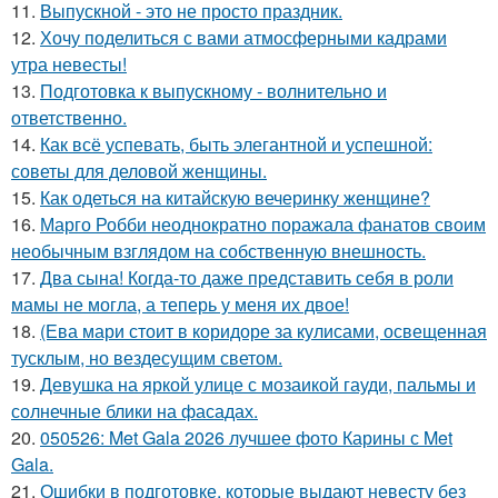
11.
Выпускной - это не просто праздник.
12.
Хочу поделиться с вами атмосферными кадрами
утра невесты!
13.
Подготовка к выпускному - волнительно и
ответственно.
14.
Как всё успевать, быть элегантной и успешной:
советы для деловой женщины.
15.
Как одеться на китайскую вечеринку женщине?
16.
Марго Робби неоднократно поражала фанатов своим
необычным взглядом на собственную внешность.
17.
Два сына! Когда-то даже представить себя в роли
мамы не могла, а теперь у меня их двое!
18.
(Ева мари стоит в коридоре за кулисами, освещенная
тусклым, но вездесущим светом.
19.
Девушка на яркой улице с мозаикой гауди, пальмы и
солнечные блики на фасадах.
20.
050526: Met Gala 2026 лучшее фото Карины с Met
Gala.
21.
Ошибки в подготовке, которые выдают невесту без