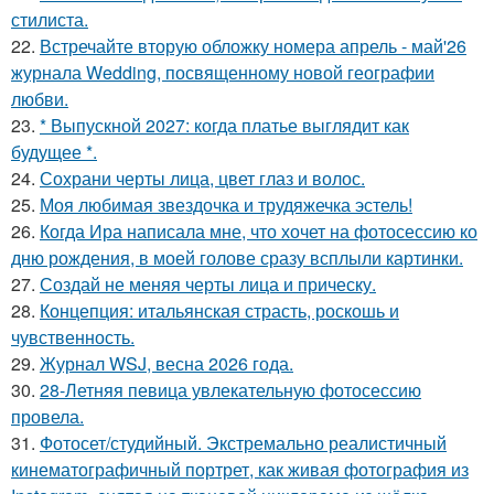
стилиста.
22.
Встречайте вторую обложку номера апрель - май'26
журнала Wedding, посвященному новой географии
любви.
23.
* Выпускной 2027: когда платье выглядит как
будущее *.
24.
Сохрани черты лица, цвет глаз и волос.
25.
Моя любимая звездочка и трудяжечка эстель!
26.
Когда Ира написала мне, что хочет на фотосессию ко
дню рождения, в моей голове сразу всплыли картинки.
27.
Создай не меняя черты лица и прическу.
28.
Концепция: итальянская страсть, роскошь и
чувственность.
29.
Журнал WSJ, весна 2026 года.
30.
28-Летняя певица увлекательную фотосессию
провела.
31.
Фотосет/студийный. Экстремально реалистичный
кинематографичный портрет, как живая фотография из