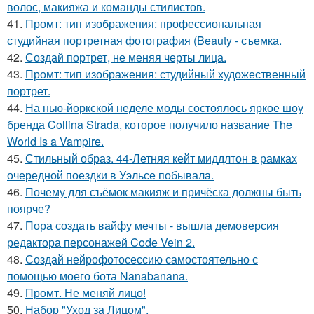
волос, макияжа и команды стилистов.
41.
Промт: тип изображения: профессиональная
студийная портретная фотография (Beauty - съемка.
42.
Создай портрет, не меняя черты лица.
43.
Промт: тип изображения: студийный художественный
портрет.
44.
На нью-йоркской неделе моды состоялось яркое шоу
бренда Collina Strada, которое получило название The
World Is a Vampire.
45.
Стильный образ. 44-Летняя кейт миддлтон в рамках
очередной поездки в Уэльсе побывала.
46.
Почему для съёмок макияж и причёска должны быть
поярче?
47.
Пора создать вайфу мечты - вышла демоверсия
редактора персонажей Code Vein 2.
48.
Создай нейрофотосессию самостоятельно с
помощью моего бота Nanabanana.
49.
Промт. Не меняй лицо!
50.
Набор "Уход за Лицом".