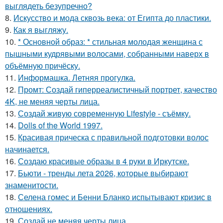
выглядеть безупречно?
8.
Искусство и мода сквозь века: от Египта до пластики.
9.
Как я выгляжу.
10.
* Основной образ: * стильная молодая женщина с
пышными кудрявыми волосами, собранными наверх в
объёмную причёску.
11.
Информашка. Летняя прогулка.
12.
Промт: Создай гиперреалистичный портрет, качество
4K, не меняя черты лица.
13.
Создай живую современную Lifestyle - съёмку.
14.
Dolls of the World 1997.
15.
Красивая прическа с правильной подготовки волос
начинается.
16.
Создаю красивые образы в 4 руки в Иркутске.
17.
Бьюти - тренды лета 2026, которые выбирают
знаменитости.
18.
Селена гомес и Бенни Бланко испытывают кризис в
отношениях.
19.
Создай не меняя черты лица.