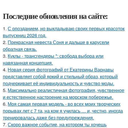
Последние обновления на сайте:
1.
С опозданием, но выкладываю своих первых красоток
выпускниц 2026 год.
2.
Прекрасная невеста Соня и дальше в карусели
обратная связь.
3.
Куклы - трансгендеры *: свобода выбора или
навязанная концепция.
4.
Новая серия фотографий от Екатерины Варнавы
представляет собой яркий и стильный образ, который
подчеркивает её индивидуальность и чувство моды.
5.
Максимально реалистичная фотография, чувственное
и естественное настроение на морском побережье.
6.
Моя самая первая модель - во всех моих творческих
порывах лет с 7 та, на ком я училась … и, честно, иногда
тренировалась даже без предупреждения.
7.
Скоро важное событие, на котором ты хочешь