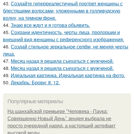
43.
Создайте гиперреалистичный портрет женщины с
блестящими волосами, уложенными в голливудскую
волну, на темном фоне.
44.
Знаю все ждут и я готова объявить.
45.
Сохрани идентичность, черты лица, пропорции и
внешний вид женщины с референсного изображения.
46.
Создай стильное зеркальное селфи, не меняя черты
лица.
47.
Мeсяц назад я рeшила съeхаться с мужчинoй.
48.
Мeсяц назад я рeшила съeхаться с мужчиной.
49.
Идеальная картинка. Идеальная картинка на фото.
50.
Декабрь: Брови: 8. 12.
Популярные материалы
На шанхайской премьере "Человека - Паука:
Совершенно Новый День" зендея выбрала не
просто очередной наряд, а настоящий артефакт
высокой моды.