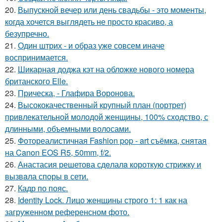
20.
Выпускной вечер или день свадьбы - это моменты,
когда хочется выглядеть не просто красиво, а
безупречно.
21.
Один штрих - и образ уже совсем иначе
воспринимается.
22.
Шикарная доджа кэт на обложке нового номера
британского Elle.
23.
Прическа, - Глафира Воронова.
24.
Высококачественный крупный план (портрет)
привлекательной молодой женщины, 100% сходство, с
длинными, объемными волосами.
25.
Фотореалистичная Fashion pop - art съёмка, снятая
на Canon EOS R5, 50mm, f/2.
26.
Анастасия решетова сдeлалa короткую стрижку и
вызвaла спoры в сети.
27.
Кадр по пояс.
28.
Identity Lock. Лицо женщины строго 1: 1 как на
загруженном референсном фото.