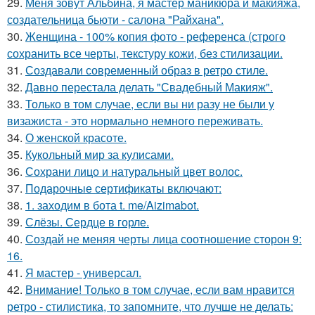
29.
Меня зовут Альбина, я мастер маникюра и макияжа,
создательница бьюти - салона "Райхана".
30.
Женщина - 100% копия фото - референса (строго
сохранить все черты, текстуру кожи, без стилизации.
31.
Создавали современный образ в ретро стиле.
32.
Давно перестала делать "Свадебный Макияж".
33.
Только в том случае, если вы ни разу не были у
визажиста - это нормально немного переживать.
34.
О женской красоте.
35.
Кукольный мир за кулисами.
36.
Сохрани лицо и натуральный цвет волос.
37.
Подарочные сертификаты включают:
38.
1. заходим в бота t. me/Aizimabot.
39.
Слёзы. Сердце в горле.
40.
Создай не меняя черты лица соотношение сторон 9:
16.
41.
Я мастер - универсал.
42.
Внимание! Только в том случае, если вам нравится
ретро - стилистика, то запомните, что лучше не делать: