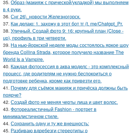
35.
Образ (макияж с прической/укладкой) мы выполняем
в 4 руки.
36.
Снг 26\_новости Железногорск.
37.
Как делаю: 1. захожу в этот бот тг (t. me/Chatgpt_Pr.
38.
Уличный. Создай фото 9: 16: крупный план (Close -
up), профиль в три четверти.
39.
На нью-йоркской неделе моды состоялось яркое шоу
бренда Collina Strada, которое получило название The
World Is a Vampire.
40.
Каждая фотосессия в аква моделс - это комплексный
процесс, где родителям не нужно беспокоиться о
подготовке ребенка, кроме как привезти его.
41.
Почему для съёмок макияж и причёска должны быть
поярче?
42.
Создай фото не меняя черты лица и цвет волос.
43.
Фотореалистичный Fashion - портрет в
минималистичном стиле.
44.
Сохранить одну и ту же внешность:
45.
Разбиваю вдребезги стереотипы о