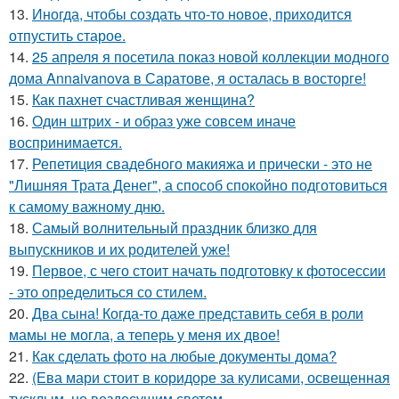
13.
Иногда, чтобы создать что-то новое, приходится
отпустить старое.
14.
25 апреля я посетила показ новой коллекции модного
дома Annaivanova в Саратове, я осталась в восторге!
15.
Как пахнет счастливая женщина?
16.
Один штрих - и образ уже совсем иначе
воспринимается.
17.
Репетиция свадебного макияжа и прически - это не
"Лишняя Трата Денег", а способ спокойно подготовиться
к самому важному дню.
18.
Самый волнительный праздник близко для
выпускников и их родителей уже!
19.
Первое, с чего стоит начать подготовку к фотосессии
- это определиться со стилем.
20.
Два сына! Когда-то даже представить себя в роли
мамы не могла, а теперь у меня их двое!
21.
Как сделать фото на любые документы дома?
22.
(Ева мари стоит в коридоре за кулисами, освещенная
тусклым, но вездесущим светом.