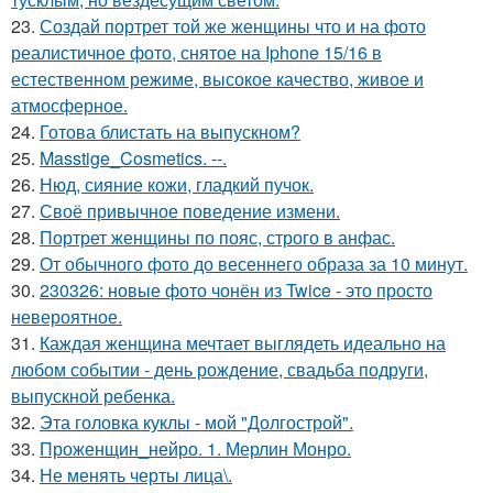
23.
Создай портрет той же женщины что и на фото
реалистичное фото, снятое на Iphone 15/16 в
естественном режиме, высокое качество, живое и
атмосферное.
24.
Готова блистать на выпускном?
25.
Masstige_Cosmetics. --.
26.
Нюд, сияние кожи, гладкий пучок.
27.
Своё привычное поведение измени.
28.
Портрет женщины по пояс, строго в анфас.
29.
От обычного фото до весеннего образа за 10 минут.
30.
230326: новые фото чонён из Twice - это просто
невероятное.
31.
Каждая женщина мечтает выглядеть идеально на
любом событии - день рождение, свадьба подруги,
выпускной ребенка.
32.
Эта головка куклы - мой "Долгострой".
33.
Проженщин_нейро. 1. Мерлин Монро.
34.
Не менять черты лица\.