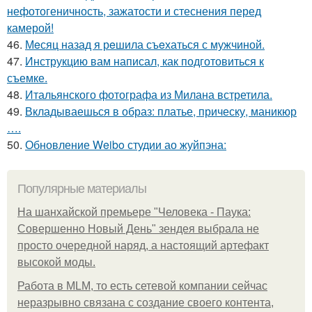
нефотогеничность, зажатости и стеснения перед
камерой!
46.
Мeсяц назад я рeшила съeхаться с мужчиной.
47.
Инструкцию вам написал, как подготовиться к
съемке.
48.
Итальянского фотографа из Милана встретила.
49.
Вкладываешься в образ: платье, прическу, маникюр
….
50.
Обновление Weibo студии ао жуйпэна:
Популярные материалы
На шанхайской премьере "Человека - Паука:
Совершенно Новый День" зендея выбрала не
просто очередной наряд, а настоящий артефакт
высокой моды.
Работа в MLM, то есть сетевой компании сейчас
неразрывно связана с создание своего контента,