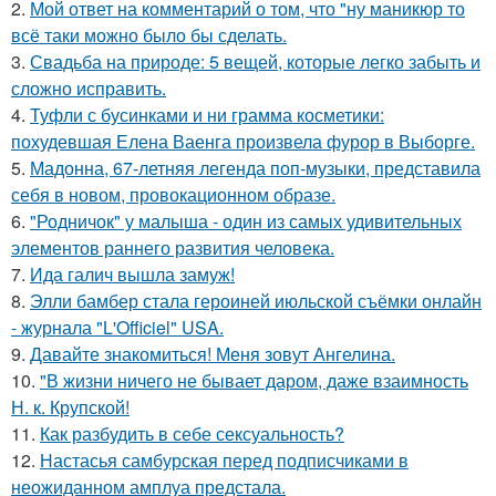
2.
Мой ответ на комментарий о том, что "ну маникюр то
всё таки можно было бы сделать.
3.
Свадьба на природе: 5 вещей, которые легко забыть и
сложно исправить.
4.
Туфли с бусинками и ни грамма косметики:
похудевшая Елена Ваенга произвела фурор в Выборге.
5.
Мадонна, 67-летняя легенда поп-музыки, представила
себя в новом, провокационном образе.
6.
"Родничок" у малыша - один из самых удивительных
элементов раннего развития человека.
7.
Ида галич вышла замуж!
8.
Элли бамбер стала героиней июльской съёмки онлайн
- журнала "L'Officiel" USA.
9.
Давайте знакомиться! Меня зовут Ангелина.
10.
"В жизни ничего не бывает даром, даже взаимность
Н. к. Крупской!
11.
Как разбудить в себе сексуальность?
12.
Настасья самбурская перед подписчиками в
неожиданном амплуа предстала.