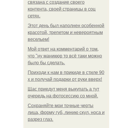
связана с создание своего
контента, своей страницы в соц
сетях.
Этот день был наполнен особенной
красотой, трепетом и невероятным
весельем!
Мой ответ на комментарий о том,
что "ну маникюр то всё таки можно
было бы сделать.
Приходи к нам в прикиде в стиле 90
х и получай подарки от руки вверх!
Щас приедут меня выкупать а тут
очередь на фотосессию со мной.
Сохраняйте мои точные черты
лица, форму губ, линию скул, носа и
разрез глаз.