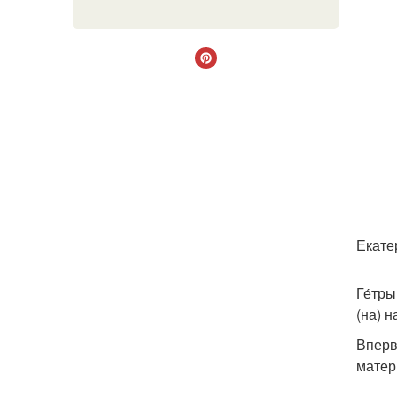
Екате
Ге́тр
(на) 
Вперв
матер