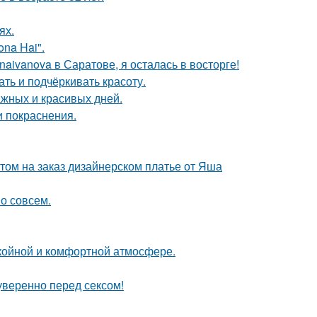
ях.
na Hai".
aivanova в Саратове, я осталась в восторге!
ть и подчёркивать красоту.
ажных и красивых дней.
и покраснения.
том на заказ дизайнерском платье от Яша
о совсем.
окойной и комфортной атмосфере.
уверенно перед сексом!