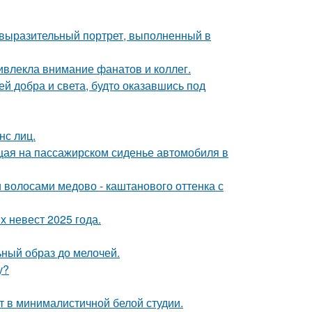
 выразительный портрет, выполненный в
ивлекла внимание фанатов и коллег.
ей добра и света, будто оказавшись под
нс лиц.
ющая на пассажирском сиденье автомобиля в
волосами медово - каштанового оттенка с
 невест 2025 года.
ный образ до мелочей.
у?
ит в минималистичной белой студии.