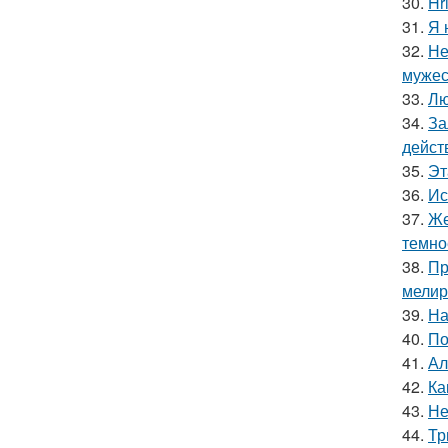
30.
Hr
31.
Я 
32.
Не
мужес
33.
Лю
34.
За
дейст
35.
Эт
36.
Ис
37.
Же
темно
38.
Пр
мелир
39.
На
40.
По
41.
Ал
42.
Ка
43.
Не
44.
Тр