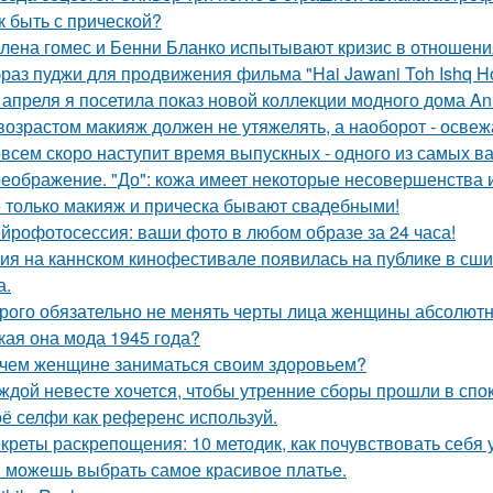
к быть с прической?
лена гомес и Бенни Бланко испытывают кризис в отношени
раз пуджи для продвижения фильма "Hai Jawani Toh Ishq Ho
 апреля я посетила показ новой коллекции модного дома Ann
возрастом макияж должен не утяжелять, а наоборот - освежа
всем скоро наступит время выпускных - одного из самых в
еображение. "До": кожа имеет некоторые несовершенства 
 только макияж и прическа бывают свадебными!
йрофотосессия: ваши фото в любом образе за 24 часа!
ия на каннском кинофестивале появилась на публике в сши
а.
рого обязательно не менять черты лица женщины абсолютн
кая она мода 1945 года?
чем женщине заниматься своим здоровьем?
ждой невесте хочется, чтобы утренние сборы прошли в сп
ё селфи как референс используй.
креты раскрепощения: 10 методик, как почувствовать себя 
 можешь выбрать самое красивое платье.