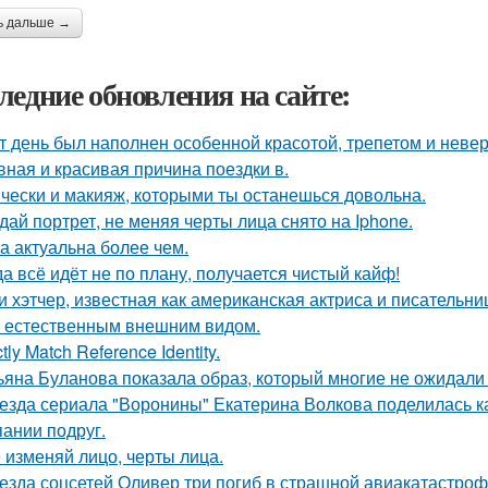
ь дальше →
ледние обновления на сайте:
т день был наполнен особенной красотой, трепетом и неве
вная и красивая причина поездки в.
чески и макияж, которыми ты останешься довольна.
дай портрет, не меняя черты лица снято на Iphone.
а актуальна более чем.
да всё идёт не по плану, получается чистый кайф!
и хэтчер, известная как американская актриса и писательн
 естественным внешним видом.
ctly Match Reference Identity.
ьяна Буланова показала образ, который многие не ожидали 
езда сериала "Воронины" Екатерина Волкова поделилась ка
пании подруг.
 изменяй лицо, черты лица.
езда соцсетей Оливер три погиб в страшной авиакатастрофе