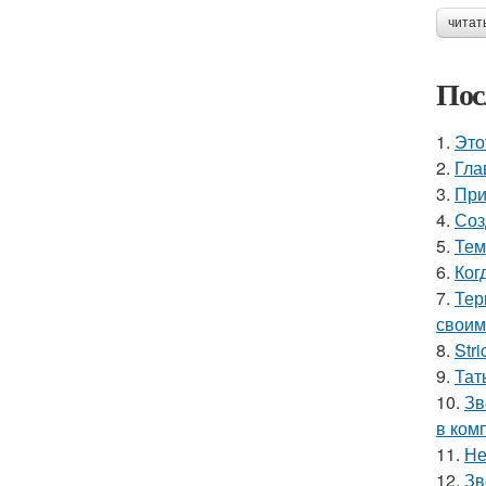
читат
Пос
1.
Это
2.
Гла
3.
При
4.
Соз
5.
Тем
6.
Ког
7.
Тер
своим
8.
Stri
9.
Тат
10.
Зв
в ком
11.
Не
12.
Зв