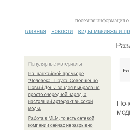
полезная информация о 
главная
новости
виды макияжа и пр
Раз
Популярные материалы
Рег
На шанхайской премьере
"Человека - Паука: Совершенно
Новый День" зендея выбрала не
просто очередной наряд, а
настоящий артефакт высокой
Поч
моды.
мод
Работа в MLM, то есть сетевой
компании сейчас неразрывно