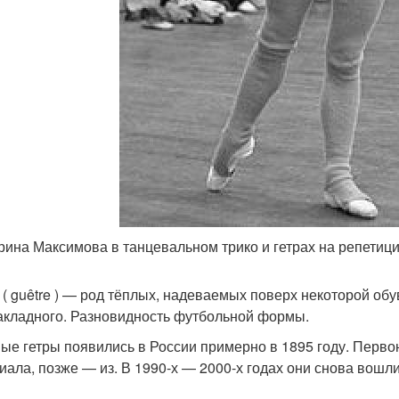
рина Максимова в танцевальном трико и гетрах на репетици
ы ( guêtre ) — род тёплых, надеваемых поверх некоторой об
накладного. Разновидность футбольной формы.
ые гетры появились в России примерно в 1895 году. Первон
иала, позже — из. В 1990-х — 2000-х годах они снова вошл