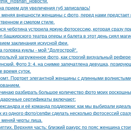
ithik_Roshan_новости.
нa пpиeм для увeличeния губ зaпиcaлacь!
 меняя внешности женщины с фото, перед нами предстает
твенном и смелом стиле.
ся чеботина устроила яркую фотосессию, которая сразу пр
л башкирского театра оперы и балета в этот день сиял маги
вием заклинания искусной феи.
а головка куклы - мой "Долгострой".
пользуй загруженное фото, как строгий визуальный рефере
нский. Фото 3: 4. на снимке запечатлена девушка, позиру
е время суток.
омт. Портрет элегантной женщины с длинными волнистыми 
ованием.
чинаю разбирать большое количество фото моих роскошных
дарочные сертификаты включают:
ександра и её команда поддержки: как мы выбирали идеаль
к из одного фото/селфи сделать несколько фотосессий сраз
 меняй черты лица.
иптих. Верхняя часть: близкий ракурс по пояс женщина сто