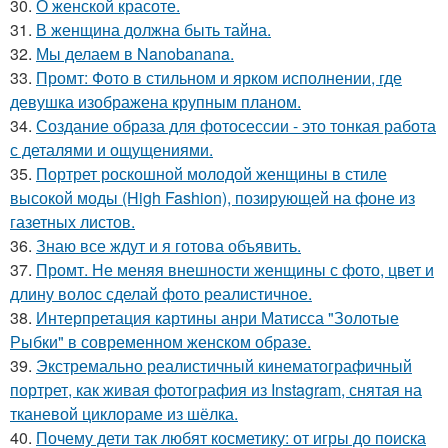
30.
О женской красоте.
31.
В женщина должна быть тайна.
32.
Мы делаем в Nanobanana.
33.
Промт: Фото в стильном и ярком исполнении, где
девушка изображена крупным планом.
34.
Создание образа для фотосессии - это тонкая работа
с деталями и ощущениями.
35.
Портрет роскошной молодой женщины в стиле
высокой моды (High Fashion), позирующей на фоне из
газетных листов.
36.
Знаю все ждут и я готова объявить.
37.
Промт. Не меняя внешности женщины с фото, цвет и
длину волос сделай фото реалистичное.
38.
Интерпретация картины анри Матисса "Золотые
Рыбки" в современном женском образе.
39.
Экстремально реалистичный кинематографичный
портрет, как живая фотография из Instagram, снятая на
тканевой циклораме из шёлка.
40.
Почему дети так любят косметику: от игры до поиска