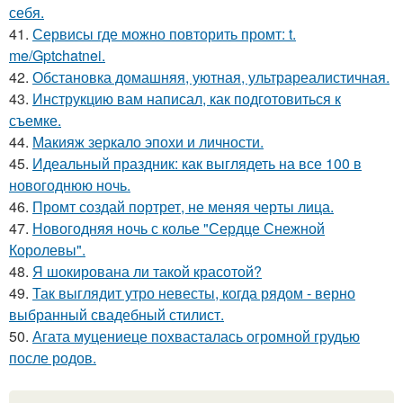
себя.
41.
Сервисы где можно повторить промт: t.
me/Gptchatnei.
42.
Обстановка домашняя, уютная, ультрареалистичная.
43.
Инструкцию вам написал, как подготовиться к
съемке.
44.
Макияж зеркало эпохи и личности.
45.
Идеальный праздник: как выглядеть на все 100 в
новогоднюю ночь.
46.
Промт создай портрет, не меняя черты лица.
47.
Новогодняя ночь с колье "Сердце Снежной
Королевы".
48.
Я шокирована ли такой красотой?
49.
Так выглядит утро невесты, когда рядом - верно
выбранный свадебный стилист.
50.
Агата муцениеце похвасталась огромной грудью
после родов.