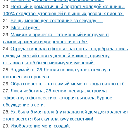
20.
Нежный и романтичный портрет молодой женщины,
100% сходство, утопающей в пышных розовых пионах.
21.
Вещь, меняющее состояние за секунду ….
22.
Iskra_ai идея.
23.
Макияж и прическа - это мощный инструмент
самовыражения и уверенности в себе.
24.
Отредактировала фото из паспорта: подобрала стиль
одежды, легкий повседневный макияж, прическу
оставила, чтоб было минимум изменений.
25.
Задумайся. 28-Летняя певица увлекательную
фотосессию провела.
26.
Образ невесты - тот самый момент, когда важно всё.
27.
Люся чеботина, 28-летняя певица, устроила
эффектную фотосессию, которая вызвала бурное
обсуждение в сети.
28.
Ух, была б моя воля (ну и запасной дом для хранения
этого всего) я бы скупала кучу косметики!
29.
Изображение меня создай.