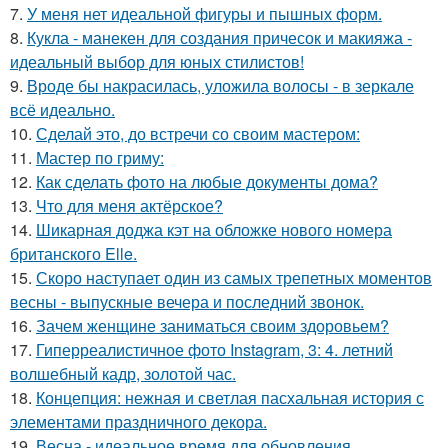
7.
У меня нет идеальной фигуры и пышных форм.
8.
Кукла - манекен для создания причесок и макияжа -
идеальный выбор для юных стилистов!
9.
Вроде бы накрасилась, уложила волосы - в зеркале
всё идеально.
10.
Сделай это, до встречи со своим мастером:
11.
Мастер по гриму:
12.
Как сделать фото на любые документы дома?
13.
Что для меня актёрское?
14.
Шикарная доджа кэт на обложке нового номера
британского Elle.
15.
Скоро наступает один из самых трепетных моментов
весны - выпускные вечера и последний звонок.
16.
Зачем женщине заниматься своим здоровьем?
17.
Гиперреалистичное фото Instagram, 3: 4. летний
волшебный кадр, золотой час.
18.
Концепция: нежная и светлая пасхальная история с
элементами праздничного декора.
19.
Весна - идеальное время для обновления.