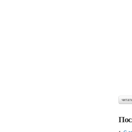
читат
Пос