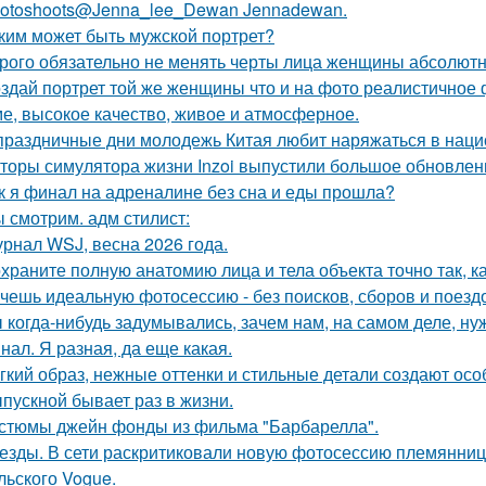
otoshoots@Jenna_lee_Dewan Jennadewan.
ким может быть мужской портрет?
рого обязательно не менять черты лица женщины абсолютн
здай портрет той же женщины что и на фото реалистичное ф
е, высокое качество, живое и атмосферное.
праздничные дни молодежь Китая любит наряжаться в нац
торы симулятора жизни Inzoi выпустили большое обновление
к я финал на адреналине без сна и еды прошла?
 смотрим. адм стилист:
рнал WSJ, весна 2026 года.
храните полную анатомию лица и тела объекта точно так, к
чешь идеальную фотосессию - без поисков, сборов и поезд
 когда-нибудь задумывались, зачем нам, на самом деле, н
нал. Я разная, да еще какая.
гкий образ, нежные оттенки и стильные детали создают осо
пускной бывает раз в жизни.
стюмы джейн фонды из фильма "Барбарелла".
езды. В сети раскритиковали новую фотосессию племянни
льского Vogue.