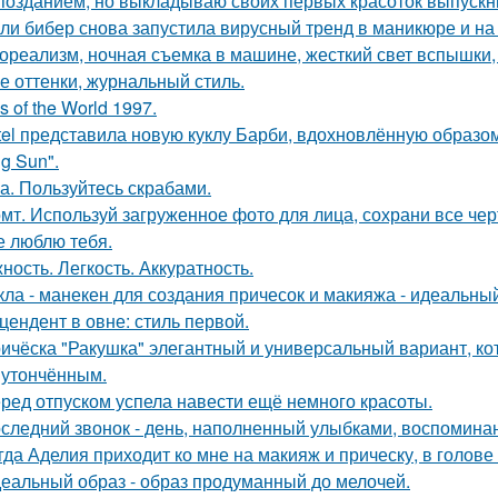
позданием, но выкладываю своих первых красоток выпускни
ли бибер снова запустила вирусный тренд в маникюре и на 
ореализм, ночная съемка в машине, жесткий свет вспышки, 
е оттенки, журнальный стиль.
s of the World 1997.
tel представила новую куклу Барби, вдохновлённую образо
g Sun".
а. Пользуйтесь скрабами.
мт. Используй загруженное фото для лица, сохрани все чер
е люблю тебя.
ность. Легкость. Аккуратность.
кла - манекен для создания причесок и макияжа - идеальны
цендент в овне: стиль первой.
ичёска "Ракушка" элегантный и универсальный вариант, ко
 утончённым.
ред отпуском успела навести ещё немного красоты.
следний звонок - день, наполненный улыбками, воспоминан
гда Аделия приходит ко мне на макияж и прическу, в голове
еальный образ - образ продуманный до мелочей.