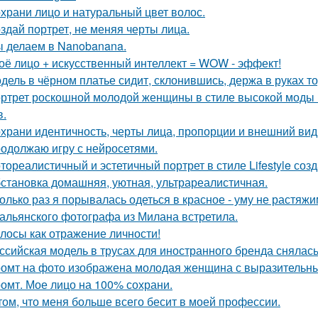
храни лицо и натуральный цвет волос.
здай портрет, не меняя черты лица.
 делаем в Nanobanana.
оё лицо + искусственный интеллект = WOW - эффект!
дель в чёрном платье сидит, склонившись, держа в руках то
ртрет роскошной молодой женщины в стиле высокой моды (
в.
храни идентичность, черты лица, пропорции и внешний ви
одолжаю игру с нейросетями.
тореалистичный и эстетичный портрет в стиле Lifestyle созд
становка домашняя, уютная, ультрареалистичная.
олько раз я порывалась одеться в красное - уму не растяжи
альянского фотографа из Милана встретила.
лосы как отражение личности!
ссийская модель в трусах для иностранного бренда снялась
омт на фото изображена молодая женщина с выразительны
омт. Мое лицо на 100% сохрани.
том, что меня больше всего бесит в моей профессии.