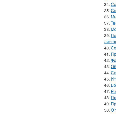
34.
Со
35.
Со
36.
Мы
37.
Тв
38.
Мо
39.
По
листо
40.
Со
41.
Пр
42.
Фо
43.
Об
44.
Ск
45.
Ит
46.
Во
47.
Ро
48.
Пр
49.
Пр
50.
О 