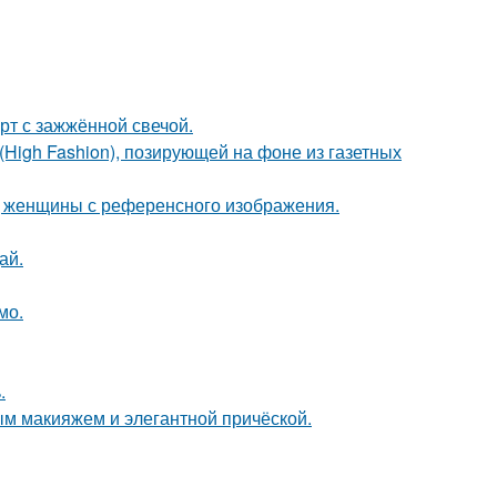
рт с зажжённой свечой.
High Fashion), позирующей на фоне из газетных
д женщины с референсного изображения.
ай.
мо.
.
м макияжем и элегантной причёской.