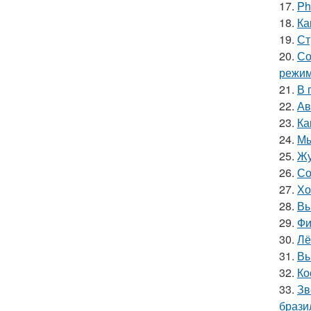
17.
Ph
18.
Ка
19.
Ст
20.
Со
режим
21.
В 
22.
Ав
23.
Ка
24.
Мы
25.
Жу
26.
Со
27.
Хо
28.
Вы
29.
Фи
30.
Лё
31.
Вы
32.
Ко
33.
Зв
брази