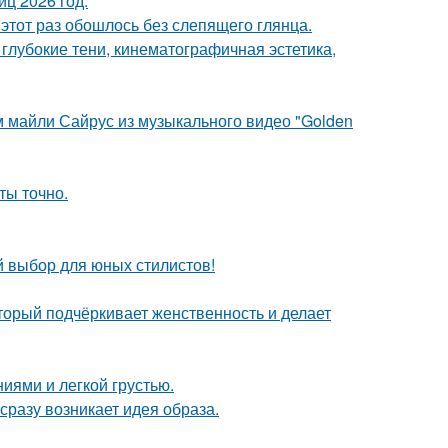
ц 2026 год.
этот раз обошлось без слепящего глянца.
глубокие тени, кинематографичная эстетика,
м майли Сайрус из музыкального видео "Golden
ты точно.
й выбор для юных стилистов!
торый подчёркивает женственность и делает
иями и легкой грустью.
 сразу возникает идея образа.