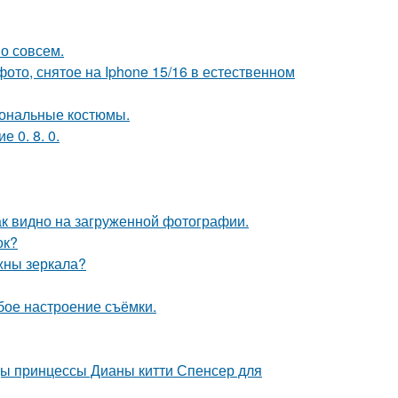
о совсем.
ото, снятое на Iphone 15/16 в естественном
иональные костюмы.
 0. 8. 0.
ак видно на загруженной фотографии.
ок?
ужны зеркала?
бое настроение съёмки.
цы принцессы Дианы китти Спенсер для