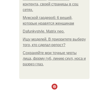
контента, своей страницы в соц
сетях.
Мужской гардероб: 6 вещей,
которые нравятся женщинам
Dafunkystyle. Matrix neo.
Ищу моделей. В приоритете выберу
того, кто сделал репост?
Сохраняйте мои точные черты
лица, форму губ, линию скул, носа и
разрез глаз.