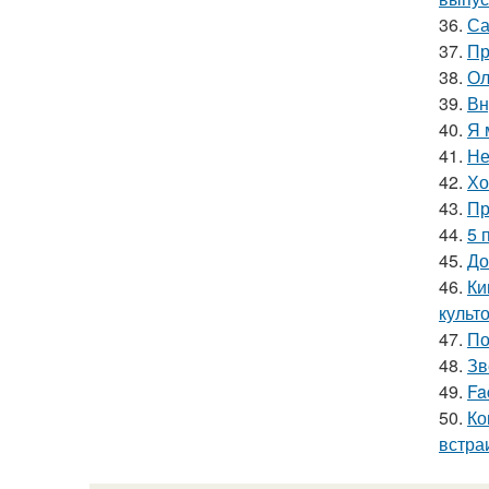
36.
Са
37.
Пр
38.
Ол
39.
Вн
40.
Я 
41.
Не
42.
Хо
43.
Пр
44.
5 
45.
До
46.
Ки
культо
47.
По
48.
Зв
49.
Fa
50.
Ко
встра