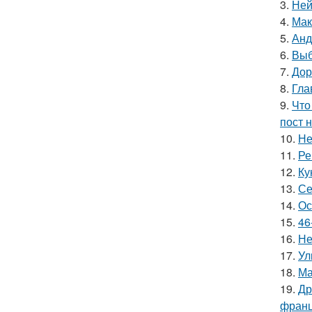
3.
Ней
4.
Мак
5.
Анд
6.
Выб
7.
Дор
8.
Гла
9.
Что
пост н
10.
Не
11.
Ре
12.
Ку
13.
Се
14.
Ос
15.
46
16.
Не
17.
Ул
18.
Ма
19.
Др
франц