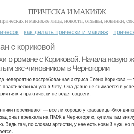
ПРИЧЕСКА И МАКИЯЖ
прическах и макияже лица, новости, отзывы, новинки, сек
ичесок
как делать прически и макияж
причес
ан с кориковой
хи о романе с Кориковой. Начала новую ж
атым экс-чиновником в Черногории
да невероятно востребованная актриса Елена Корикова — 
с практически канула в Лету. Она давно не снимается в усп
риятиях и практически не ведет соцсети.
нники переживают — все ли хорошо у красавицы-блондинки
азад она переехала на ПМЖ в Черногорию, купила там виллу
ю. Ведь там, по словам артистки, у нее есть новый муж, но
ается.