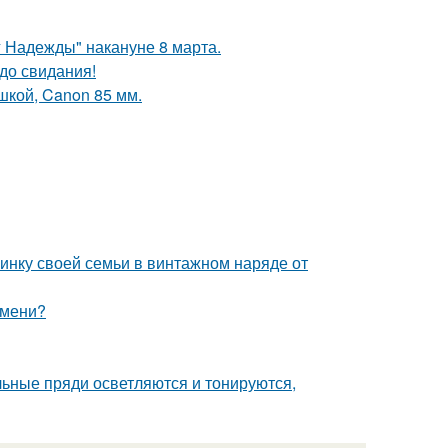
 Надежды" накануне 8 марта.
до свидания!
шкой, Canon 85 мм.
нку своей семьи в винтажном наряде от
емени?
ельные пряди осветляются и тонируются,