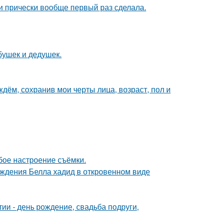
ти прически вообще первый раз сделала.
бушек и дедушек.
дём, сохранив мои черты лица, возраст, пол и
бое настроение съёмки.
ождения Белла хадид в откровенном виде
и - день рождение, свадьба подруги,