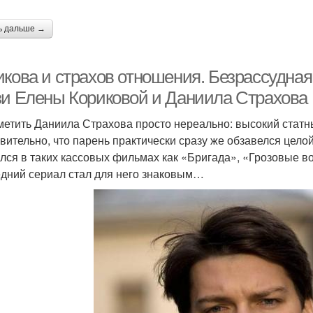
ь дальше →
икова и страхов отношения. Безрассудна
зи Елены Кориковой и Даниила Страхова
метить Даниила Страхова просто нереально: высокий статн
вительно, что парень практически сразу же обзавелся цел
лся в таких кассовых фильмах как «Бригада», «Грозовые в
дний сериал стал для него знаковым…