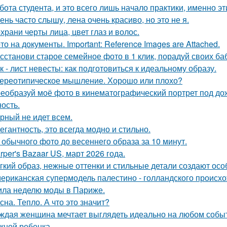
бота студента, и это всего лишь начало практики, именно э
ень часто слышу, лена очень красиво, но это не я.
храни черты лица, цвет глаз и волос.
то на документы. Important: Reference Images are Attached.
сстанови старое семейное фото в 1 клик, порадуй своих ба
к - лист невесты: как подготовиться к идеальному образу.
ереотипическое мышление. Хорошо или плохо?
еобразуй моё фото в кинематографический портрет под дож
ость.
рный не идет всем.
егантность, это всегда модно и стильно.
 обычного фото до весеннего образа за 10 минут.
rper's Bazaar US, март 2026 года.
гкий образ, нежные оттенки и стильные детали создают осо
ериканская супермодель палестино - голландского происх
ила неделю моды в Париже.
сна. Тепло. А что это значит?
ждая женщина мечтает выглядеть идеально на любом событи
кной ребенка.