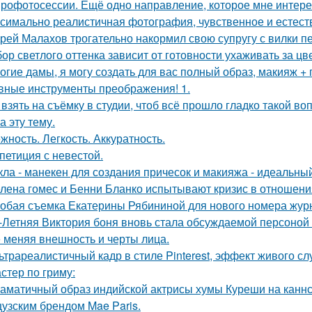
рофотосессии. Ещё одно направление, которое мне интерес
симально реалистичная фотография, чувственное и естест
рей Малахов трогательно накормил свою супругу с вилки п
ор светлого оттенка зависит от готовности ухаживать за цв
огие дамы, я могу создать для вас полный образ, макияж + 
вные инструменты преображения! 1.
 взять на съёмку в студии, чтоб всё прошло гладко такой в
а эту тему.
жность. Легкость. Аккуратность.
петиция с невестой.
кла - манекен для создания причесок и макияжа - идеальны
лена гомес и Бенни Бланко испытывают кризис в отношени
обая съемка Екатерины Рябининой для нового номера журн
-Летняя Виктория боня вновь стала обсуждаемой персоной
 меняя внешность и черты лица.
ьтрареалистичный кадр в стиле Pinterest, эффект живого слу
стер по гриму:
аматичный образ индийской актрисы хумы Куреши на каннс
узским брендом Mae Paris.