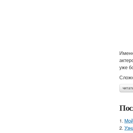
Именн
актер
уже б
Сложн
читат
Пос
1.
Мой
2.
Узн