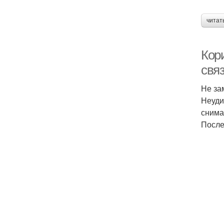
читат
Кор
свя
Не за
Неуди
снима
После