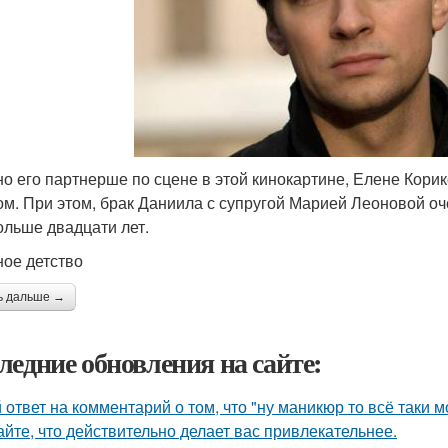
о его партнерше по сцене в этой кинокартине, Елене Кори
ом. При этом, брак Даниила с супругой Марией Леоновой о
ольше двадцати лет.
ое детство
ь дальше →
ледние обновления на сайте:
 ответ на комментарий о том, что "ну маникюр то всё таки 
айте, что действительно делает вас привлекательнее.