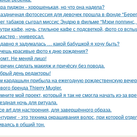
ра пиджон - хорошенькая, но что она надела?
аздничная фотосессия для девочек прошла в фонде "Берег
ег табаков сыграл миссис Эндрю в фильме "Мэри поппинс, 
утри кафе, ночь, стильное кафе с подсветкой, фото со вспы
мастер - универсал.
давно я задумалась … какой бабушкой я хочу быть?
чешь красивые фото к дню рождения?
омт. Не меняй лицо!
причин сделать макияж и причёску без повода.
брый день редакторы!
м кардашьян прибыла на ежегодную рождественскую вечери
вого бренда Thierry Mugler.
мните мой проект, который я так не смогла начать из-за вр
ездная ночь для ритуала.
ce art для настроения, для завершённого образа.
нтуринг - это техника окрашивания волос, при которой отд
иваясь в общий тон.