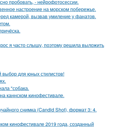
но пробовать, - нейрофотосессии.
венное настроение на морском побережье.
еред камерой, вызвав умиление у фанатов.
етом.
причёска.
опрос я часто слышу, поэтому решила выложить
й выбор для юных стилистов!
ях.
ала "собака.
 на каннском кинофестивале.
чайного снимка (Candid Shot), формат 3: 4.
ком кинофестивале 2019 года, созданный