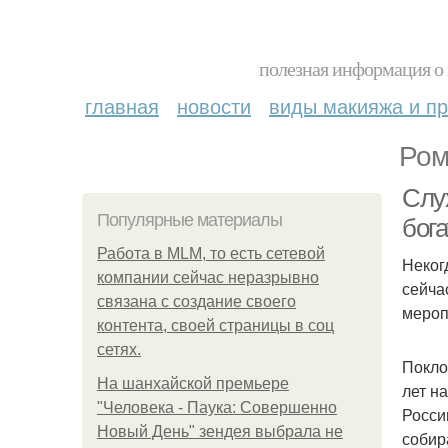
полезная информация о 
главная
новости
виды макияжа и пр
Ром
Слу
Популярные материалы
бог
Работа в MLM, то есть сетевой
Неког
компании сейчас неразрывно
сейча
связана с создание своего
мероп
контента, своей страницы в соц
сетях.
Покло
На шанхайской премьере
лет н
"Человека - Паука: Совершенно
Росси
Новый День" зендея выбрала не
собир