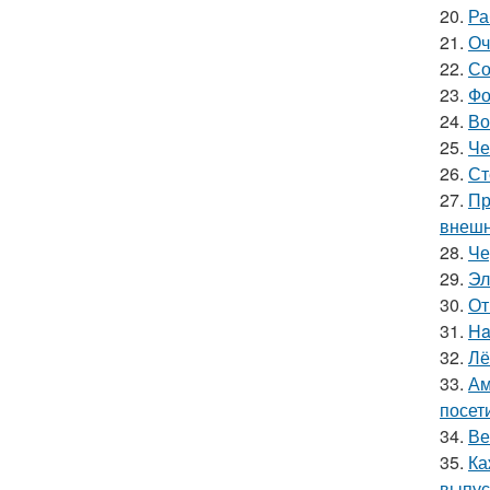
20.
Ра
21.
Оч
22.
Со
23.
Фо
24.
Во
25.
Че
26.
Ст
27.
Пр
внешн
28.
Че
29.
Эл
30.
От
31.
Ha
32.
Лё
33.
Ам
посет
34.
Ве
35.
Ка
выпус