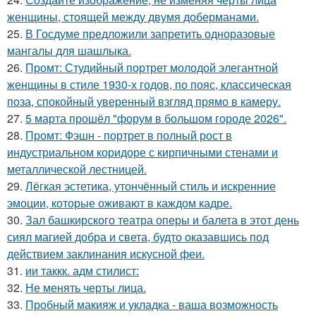
женщины, стоящей между двумя доберманами.
25.
В Госдуме предложили запретить одноразовые
мангалы для шашлыка.
26.
Промт: Студийный портрет молодой элегантной
женщины в стиле 1930-х годов, по пояс, классическая
поза, спокойный уверенный взгляд прямо в камеру.
27.
5 марта прошёл "форум в большом городе 2026".
28.
Промт: Фэшн - портрет в полный рост в
индустриальном коридоре с кирпичными стенами и
металлической лестницей.
29.
Лёгкая эстетика, утончённый стиль и искренние
эмоции, которые оживают в каждом кадре.
30.
Зал башкирского театра оперы и балета в этот день
сиял магией добра и света, будто оказавшись под
действием заклинания искусной феи.
31.
ии таккк. адм стилист:
32.
Не менять черты лица.
33.
Пробный макияж и укладка - ваша возможность