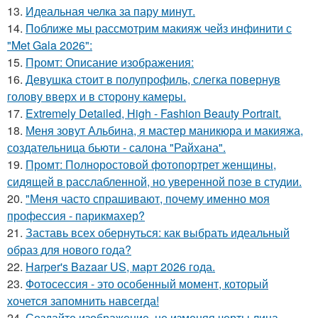
13.
Идеальная челка за пару минут.
14.
Поближе мы рассмотрим макияж чейз инфинити с
"Met Gala 2026":
15.
Промт: Описание изображения:
16.
Девушка стоит в полупрофиль, слегка повернув
голову вверх и в сторону камеры.
17.
Extremely Detailed, High - Fashion Beauty Portrait.
18.
Меня зовут Альбина, я мастер маникюра и макияжа,
создательница бьюти - салона "Райхана".
19.
Промт: Полноростовой фотопортрет женщины,
сидящей в расслабленной, но уверенной позе в студии.
20.
"Меня часто спрашивают, почему именно моя
профессия - парикмахер?
21.
Заставь всех обернуться: как выбрать идеальный
образ для нового года?
22.
Harper's Bazaar US, март 2026 года.
23.
Фотосессия - это особенный момент, который
хочется запомнить навсегда!
24.
Создайте изображение, не изменяя черты лица