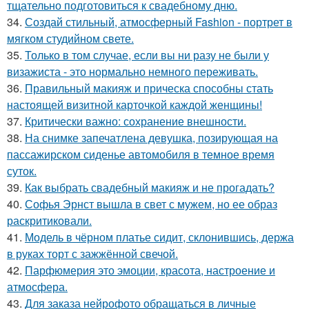
тщательно подготовиться к свадебному дню.
34.
Создай стильный, атмосферный Fashion - портрет в
мягком студийном свете.
35.
Только в том случае, если вы ни разу не были у
визажиста - это нормально немного переживать.
36.
Правильный макияж и прическа способны стать
настоящей визитной карточкой каждой женщины!
37.
Критически важно: сохранение внешности.
38.
На снимке запечатлена девушка, позирующая на
пассажирском сиденье автомобиля в темное время
суток.
39.
Как выбрать свадебный макияж и не прогадать?
40.
Софья Эрнст вышла в свет с мужем, но ее образ
раскритиковали.
41.
Модель в чёрном платье сидит, склонившись, держа
в руках торт с зажжённой свечой.
42.
Парфюмерия это эмоции, красота, настроение и
атмосфера.
43.
Для заказа нейрофото обращаться в личные