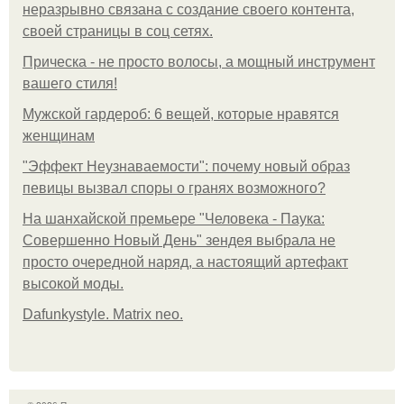
неразрывно связана с создание своего контента,
своей страницы в соц сетях.
Прическа - не просто волосы, а мощный инструмент
вашего стиля!
Мужской гардероб: 6 вещей, которые нравятся
женщинам
"Эффект Неузнаваемости": почему новый образ
певицы вызвал споры о гранях возможного?
На шанхайской премьере "Человека - Паука:
Совершенно Новый День" зендея выбрала не
просто очередной наряд, а настоящий артефакт
высокой моды.
Dafunkystyle. Matrix neo.