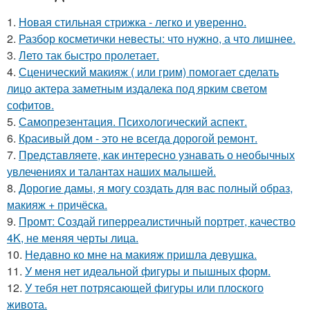
1.
Новая стильная стрижка - легко и уверенно.
2.
Разбор косметички невесты: что нужно, а что лишнее.
3.
Лето так быстро пролетает.
4.
Сценический макияж ( или грим) помогает сделать
лицо актера заметным издалека под ярким светом
софитов.
5.
Самопрезентация. Психологический аспект.
6.
Красивый дом - это не всегда дорогой ремонт.
7.
Представляете, как интересно узнавать о необычных
увлечениях и талантах наших малышей.
8.
Дорогие дамы, я могу создать для вас полный образ,
макияж + причёска.
9.
Промт: Создай гиперреалистичный портрет, качество
4K, не меняя черты лица.
10.
Недавно ко мне на макияж пришла девушка.
11.
У меня нет идеальной фигуры и пышных форм.
12.
У тебя нет потрясающей фигуры или плоского
живота.