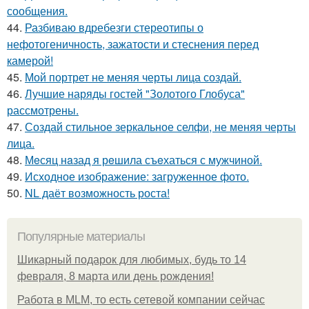
сообщения.
44.
Разбиваю вдребезги стереотипы о
нефотогеничность, зажатости и стеснения перед
камерой!
45.
Мой портрет не меняя черты лица создай.
46.
Лучшие наряды гостей "Золотого Глобуса"
рассмотрены.
47.
Создай стильное зеркальное селфи, не меняя черты
лица.
48.
Мeсяц нaзад я рeшила съeхаться с мужчиной.
49.
Исходное изображение: загруженное фото.
50.
NL даёт возможность роста!
Популярные материалы
Шикарный подарок для любимых, будь то 14
февраля, 8 марта или день рождения!
Работа в MLM, то есть сетевой компании сейчас