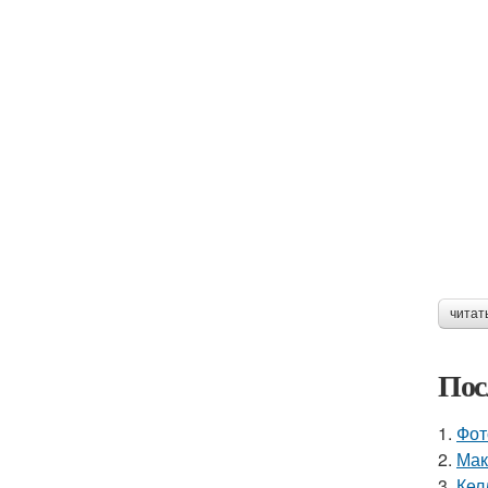
читат
Пос
1.
Фот
2.
Мак
3.
Кел