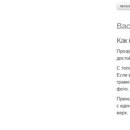
читат
Вас
Как
Прозр
досто
С топ
Если 
грамо
фото.
Принц
с иде
верх.