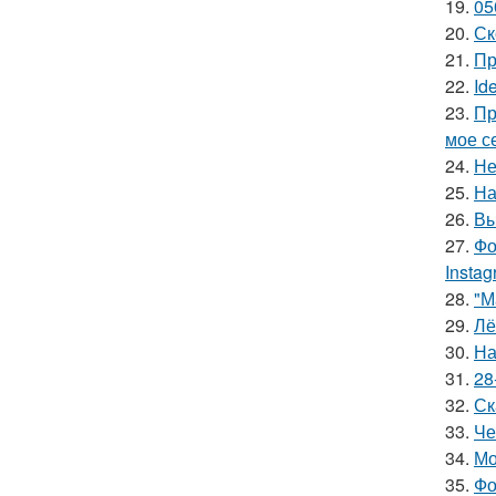
19.
05
20.
Ск
21.
Пр
22.
Id
23.
Пр
мое се
24.
Не
25.
На
26.
Вы
27.
Фо
Insta
28.
"М
29.
Лё
30.
На
31.
28
32.
Ск
33.
Че
34.
Мо
35.
Фо