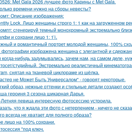
0526: Met Gala 2026 лучшее фото Карины с Met Gala.
олько времени нужно на сборы невесты?
омт: Описание изображения:
entity Lock. Лицо женщины строго 1: 1 как на загруженном 
омпт: сгенерируй темный монохромный экстремально близ
лфи и сохрани лицо 1: 1\\.
жный и романтичный портрет молодой женщины, 100% сход
 фотографии изображена женщина с элегантной и сдержан
 когда-нибудь задумывались, зачем нам, на самом деле, н
тосет/студийный. Экстремально реалистичный кинематогра
gram, снятая на тканевой циклораме из шёлка.
астер не Может Быть Универсалом" - говорят некоторые.
гкий образ, нежные оттенки и стильные детали создают осо
ша героиня 3 сезона шикарная Дарья.
-Летняя певица интересную фотосессию устроила.
азать, что я ждала эти фото с нетерпением - ничего не сказа
го всегда не хватает для полного образа?
е лицо на 100% сохрани.
тосессия "под ключ.