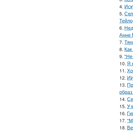
4.
Иск
5.
Сел
Тейло
6.
Нед
Анне 
7.
Тян
8.
Как
9.
"Не
10.
Я 
11.
Хо
12.
ИИ
13.
Пр
образ
14.
Се
15.
У 
16.
Ги
17.
"М
18.
Ве