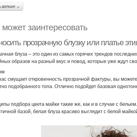
ь дальше →
 может заинтересовать
 носить прозрачную блузку или платье эт
ачная блуза – это один из самых горячих трендов последн
йных образов на разный вкус и повод, которые уже ждут св
ом
вас смущает откровенность прозрачной фактуры, вы можете
тно подобранного топа. Отлично подойдет базовая однотонн
ипы подбора цвета майки такие же, как и в случае с бельем
нтичной базой, белая блуза красиво выглядит с белой майко