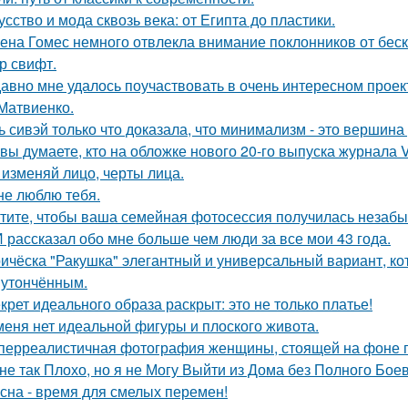
усство и мода сквозь века: от Египта до пластики.
ена Гомес немного отвлекла внимание поклонников от бе
р свифт.
авно мне удалось поучаствовать в очень интересном проек
Матвиенко.
ь сивэй только что доказала, что минимализм - это вершина
 вы думаете, кто на обложке нового 20-го выпуска журнала 
 изменяй лицо, черты лица.
не люблю тебя.
тите, чтобы ваша семейная фотосессия получилась незаб
 рассказал обо мне больше чем люди за все мои 43 года.
ичёска "Ракушка" элегантный и универсальный вариант, ко
 утончённым.
крет идеального образа раскрыт: это не только платье!
меня нет идеальной фигуры и плоского живота.
перреалистичная фотография женщины, стоящей на фоне го
не так Плохо, но я не Могу Выйти из Дома без Полного Бое
сна - время для смелых перемен!