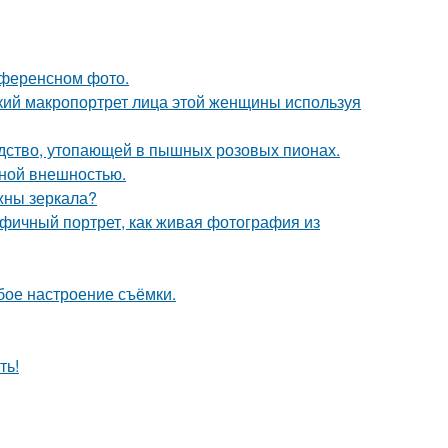
референсном фото.
кий макропортрет лица этой женщины используя
ство, утопающей в пышных розовых пионах.
ной внешностью.
ужны зеркала?
фичный портрет, как живая фотография из
бое настроение съёмки.
ть!