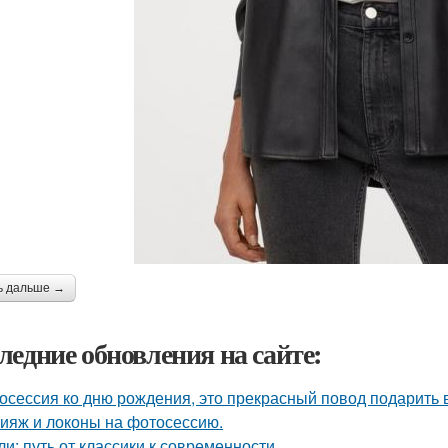
ь дальше →
ледние обновления на сайте:
осессия ко дню рождения, это прекрасный повод подарить 
ияж и локоны на фотосессию.
ли: путь от классики к современности.