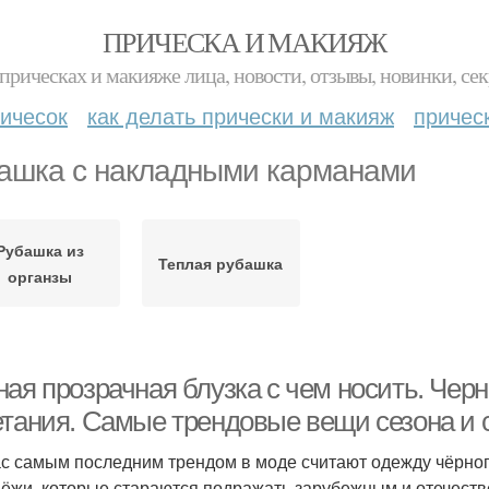
ПРИЧЕСКА И МАКИЯЖ
прическах и макияже лица, новости, отзывы, новинки, сек
ичесок
как делать прически и макияж
причес
ашка с накладными карманами
Рубашка из
Теплая рубашка
органзы
ая прозрачная блузка с чем носить. Черн
етания. Самые трендовые вещи сезона и с
с самым последним трендом в моде считают одежду чёрного
ёжи, которые стараются подражать зарубежным и отечеств