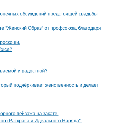
сконечных обсуждений предстоящей свадьбы
те "Женский Образ" от профсоюза, благодаря
 роскоши.
Voice?
ываемой и радостной?
торый подчёркивает женственность и делает
рного пейзажа на закате.
вого Раскраса и Идеального Наряда".