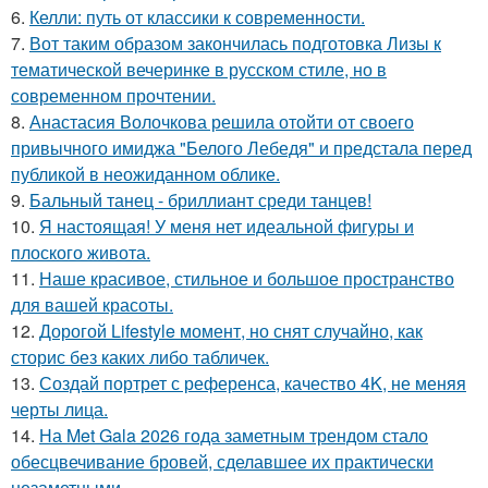
6.
Келли: путь от классики к современности.
7.
Вот таким образом закончилась подготовка Лизы к
тематической вечеринке в русском стиле, но в
современном прочтении.
8.
Анастасия Волочкова решила отойти от своего
привычного имиджа "Белого Лебедя" и предстала перед
публикой в неожиданном облике.
9.
Бальный танец - бриллиант среди танцев!
10.
Я настоящая! У меня нет идеальной фигуры и
плоского живота.
11.
Наше красивое, стильное и большое пространство
для вашей красоты.
12.
Дорогой Lifestyle момент, но снят случайно, как
сторис без каких либо табличек.
13.
Создай портрет с референса, качество 4K, не меняя
черты лица.
14.
На Met Gala 2026 года заметным трендом стало
обесцвечивание бровей, сделавшее их практически
незаметными.