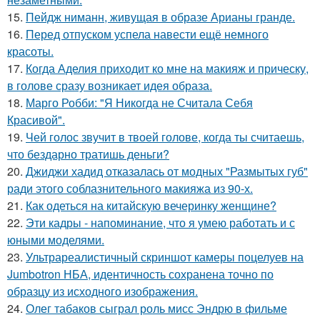
15.
Пейдж ниманн, живущая в образе Арианы гранде.
16.
Перед отпуском успела навести ещё немного
красоты.
17.
Когда Аделия приходит ко мне на макияж и прическу,
в голове сразу возникает идея образа.
18.
Марго Робби: "Я Никогда не Считала Себя
Красивой".
19.
Чей голос звучит в твоей голове, когда ты считаешь,
что бездарно тратишь деньги?
20.
Джиджи хадид отказалась от модных "Размытых губ"
ради этого соблазнительного макияжа из 90-х.
21.
Как одеться на китайскую вечеринку женщине?
22.
Эти кадры - напоминание, что я умею работать и с
юными моделями.
23.
Ультрареалистичный скриншот камеры поцелуев на
Jumbotron НБА, идентичность сохранена точно по
образцу из исходного изображения.
24.
Олег табаков сыграл роль мисс Эндрю в фильме