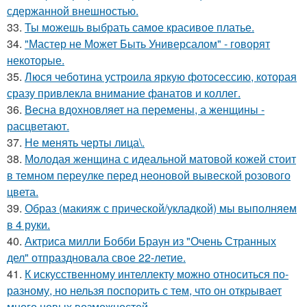
сдержанной внешностью.
33.
Ты можешь выбрать самое красивое платье.
34.
"Мастер не Может Быть Универсалом" - говорят
некоторые.
35.
Люся чеботина устроила яркую фотосессию, которая
сразу привлекла внимание фанатов и коллег.
36.
Весна вдохновляет на перемены, а женщины -
расцветают.
37.
Не менять черты лица\.
38.
Молодая женщина с идеальной матовой кожей стоит
в темном переулке перед неоновой вывеской розового
цвета.
39.
Образ (макияж с прической/укладкой) мы выполняем
в 4 руки.
40.
Актриса милли Бобби Браун из "Очень Странных
дел" отпраздновала свое 22-летие.
41.
К искусственному интеллекту можно относиться по-
разному, но нельзя поспорить с тем, что он открывает
много новых возможностей.