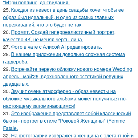
"Мэри поппинс, до свидания!
25.
Каждая из невест в день свадьбы хочет чтобы ее
образ был идеальный, и одно из самых главных
переживаний, что это будет не так.
26.
Промпт. Создай гиперреалистичный портрет,
качество 4K, не меняя черты лица.
27.
Фото в чате с Алисой AI редактировать.
28.
В нашем приложении довольно сложная система
гардероба.
29.
Встречайте первую обложку нового номера Wedding
апрель - май'26, вдохновленного эстетикой ревущих
двадцатых.
30.
Звучит очень атмосферно - образ невесты на
обложке музыкального альбома может получиться по-
настоящему запоминающимся!
31.
Это изображение представляет собой классический
бьюти - портрет в стиле "Роковой Женщины" (Femme
Fatale.
32.
На фотографии изображена женщина с элегантной и