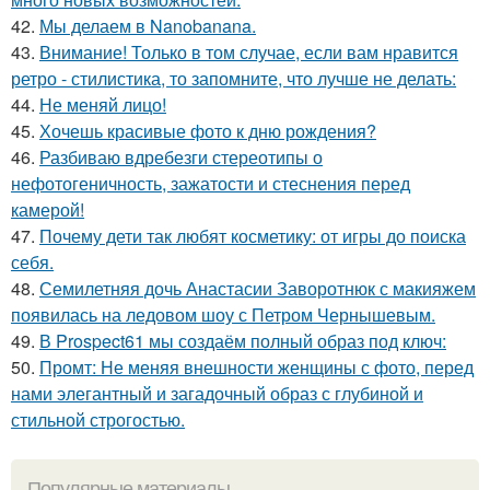
42.
Мы делаем в Nanobanana.
43.
Внимание! Только в том случае, если вам нравится
ретро - стилистика, то запомните, что лучше не делать:
44.
Не меняй лицо!
45.
Хочешь красивые фото к дню рождения?
46.
Разбиваю вдребезги стереотипы о
нефотогеничность, зажатости и стеснения перед
камерой!
47.
Почему дети так любят косметику: от игры до поиска
себя.
48.
Семилетняя дочь Анастасии Заворотнюк с макияжем
появилась на ледовом шоу с Петром Чернышевым.
49.
В Prospect61 мы создаём полный образ под ключ:
50.
Промт: Не меняя внешности женщины с фото, перед
нами элегантный и загадочный образ с глубиной и
стильной строгостью.
Популярные материалы