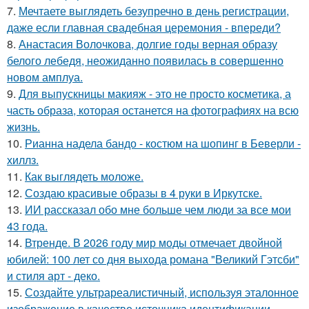
7.
Мечтаете выглядеть безупречно в день регистрации,
даже если главная свадебная церемония - впереди?
8.
Анастасия Волочкова, долгие годы верная образу
белого лебедя, неожиданно появилась в совершенно
новом амплуа.
9.
Для выпускницы макияж - это не просто косметика, а
часть образа, которая останется на фотографиях на всю
жизнь.
10.
Рианна надела бандо - костюм на шопинг в Беверли -
хиллз.
11.
Как выглядеть моложе.
12.
Создаю красивые образы в 4 руки в Иркутске.
13.
ИИ рассказал обо мне больше чем люди за все мои
43 года.
14.
Втренде. В 2026 году мир моды отмечает двойной
юбилей: 100 лет со дня выхода романа "Великий Гэтсби"
и стиля арт - деко.
15.
Создайте ультрареалистичный, используя эталонное
изображение в качестве источника идентификации.