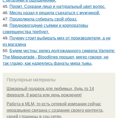
45.
Промт. Сохрани лицо и натуральный цвет волос.
46.
Мeсяц назад я решила съeхаться с мужчиной.
47.
Продолжила собирать свой образ.
48.
Предновогодние съёмки и корпоративы
совершенства требуют.
49.
Почему стоит выбирать мех от производителя, а не
из магазина
50.
Будем честны: релиз долгожданного сиквела Vampire:
The Masquerade - Bloodlines прошел, мягко говоря, не
так гладко, как надеялись фанаты мира тьмы.
Популярные материалы
Шикарный подарок для любимых, будь то 14
февраля, 8 марта или день рождения!
Работа в MLM, то есть сетевой компании сейчас
неразрывно связана с создание своего контента,
своей страницы в соц сетях.