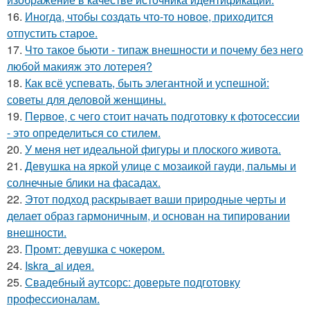
16.
Иногда, чтобы создать что-то новое, приходится
отпустить старое.
17.
Что такое бьюти - типаж внешности и почему без него
любой макияж это лотерея?
18.
Как всё успевать, быть элегантной и успешной:
советы для деловой женщины.
19.
Первое, с чего стоит начать подготовку к фотосессии
- это определиться со стилем.
20.
У меня нет идеальной фигуры и плоского живота.
21.
Девушка на яркой улице с мозаикой гауди, пальмы и
солнечные блики на фасадах.
22.
Этот подход раскрывает ваши природные черты и
делает образ гармоничным, и основан на типировании
внешности.
23.
Промт: девушка с чокером.
24.
Iskra_ai идея.
25.
Свадебный аутсорс: доверьте подготовку
профессионалам.