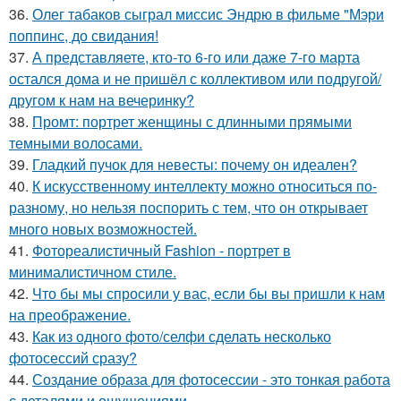
36.
Олег табаков сыграл миссис Эндрю в фильме "Мэри
поппинс, до свидания!
37.
А представляете, кто-то 6-го или даже 7-го марта
остался дома и не пришёл с коллективом или подругой/
другом к нам на вечеринку?
38.
Промт: портрет женщины с длинными прямыми
темными волосами.
39.
Гладкий пучок для невесты: почему он идеален?
40.
К искусственному интеллекту можно относиться по-
разному, но нельзя поспорить с тем, что он открывает
много новых возможностей.
41.
Фотореалистичный Fashion - портрет в
минималистичном стиле.
42.
Что бы мы спросили у вас, если бы вы пришли к нам
на преображение.
43.
Как из одного фото/селфи сделать несколько
фотосессий сразу?
44.
Создание образа для фотосессии - это тонкая работа
с деталями и ощущениями.