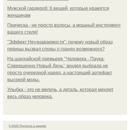
Мужской гардероб: 6 вещей, которые нравятся
женщинам
Прическа - не просто волосы, а мощный инструмент
вашего стиля!
"Эффект Неузнаваемости": почему новый образ
певицы вызвал споры о гранях возможного?
На шанхайской премьере "Человека - Паука:
Совершенно Новый День" зендея выбрала не
просто очередной наряд, а настоящий артефакт
высокой моды.
Улыбка - это не мелочь, а деталь, которая меняет
весь образ человека.
© 2026 Прическа и макияж