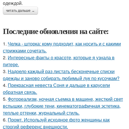
одеждой.
читать дальше →
Последние обновления на сайте:
1.
Челка - шторка: кому подходит, как носить и с какими
стрижками сочетать.
2.
Интересные факты о красоте, которые я узнала в
питере.
3.
Надоело каждый раз листать бесконечные списки
одежды и заново собирать любимый лук по кусочкам?
4.
Прекрасная невеста Соня и дальше в карусели
обратная связь.
5.
Фотореализм, ночная съемка в машине, жесткий свет
вспышки, глубокие тени, кинематографичная эстетика,
теплые оттенки, журнальный стиль.
6.
Промт. Используй исходное фото женщины как
строгий референс внешности.