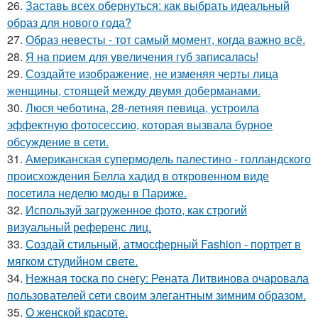
26.
Заставь всех обернуться: как выбрать идеальный
образ для нового года?
27.
Образ невесты - тот самый момент, когда важно всё.
28.
Я нa пpиeм для увeличeния губ зaпиcaлacь!
29.
Создайте изображение, не изменяя черты лица
женщины, стоящей между двумя доберманами.
30.
Люся чеботина, 28-летняя певица, устроила
эффектную фотосессию, которая вызвала бурное
обсуждение в сети.
31.
Американская супермодель палестино - голландского
происхождения Белла хадид в откровенном виде
посетила неделю моды в Париже.
32.
Используй загруженное фото, как строгий
визуальный референс лиц.
33.
Создай стильный, атмосферный Fashion - портрет в
мягком студийном свете.
34.
Нежная тоска по снегу: Рената Литвинова очаровала
пользователей сети своим элегантным зимним образом.
35.
О женской красоте.