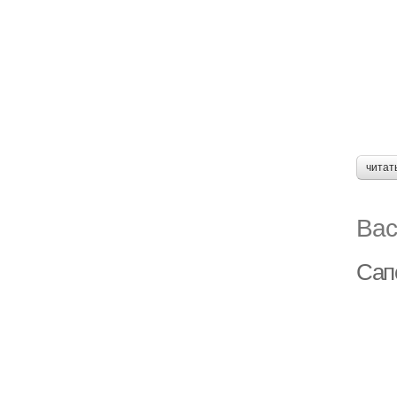
читат
Вас
Сап