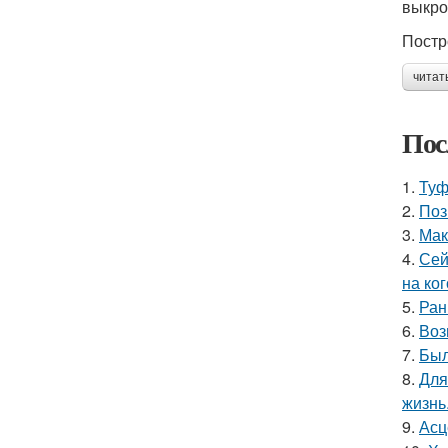
выкро
Постр
читат
Пос
1.
Туф
2.
Поз
3.
Мак
4.
Сей
на ког
5.
Ран
6.
Воз
7.
Был
8.
Для
жизнь
9.
Асц