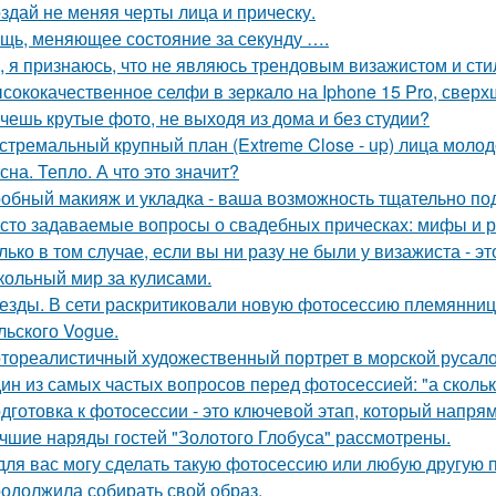
здай не меняя черты лица и прическу.
щь, меняющее состояние за секунду ….
, я признаюсь, что не являюсь трендовым визажистом и сти
сококачественное селфи в зеркало на Iphone 15 Pro, сверх
чешь крутые фото, не выходя из дома и без студии?
стремальный крупный план (Extreme Close - up) лица моло
сна. Тепло. А что это значит?
обный макияж и укладка - ваша возможность тщательно под
сто задаваемые вопросы о свадебных прическах: мифы и р
лько в том случае, если вы ни разу не были у визажиста - 
кольный мир за кулисами.
езды. В сети раскритиковали новую фотосессию племянни
льского Vogue.
тореалистичный художественный портрет в морской русалоч
ин из самых частых вопросов перед фотосессией: "а сколь
дготовка к фотосессии - это ключевой этап, который напря
чшие наряды гостей "Золотого Глобуса" рассмотрены.
для вас могу сделать такую фотосессию или любую другую 
одолжила собирать свой образ.