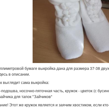
ллиметровой бумаге выкройка дана для размера 37-38 дву
здесь в описании.
ак выглядит сама выкройка:
-подошва, носочно-пяточная часть, кружок - цветок (с бусино
зайчика для тапок "Зайчиков"
ние! Этот же кружок является и заячим хвостиком, если кто-