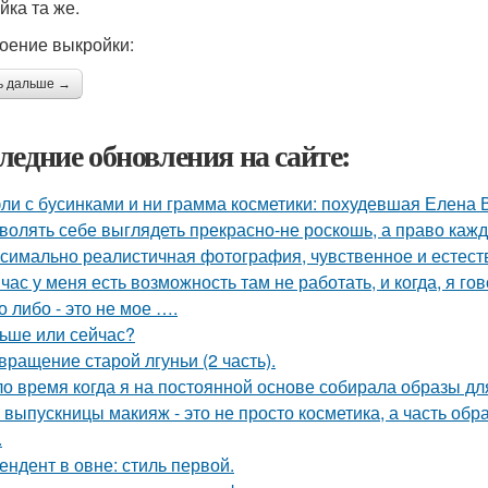
йка та же.
оение выкройки:
ь дальше →
ледние обновления на сайте:
ли с бусинками и ни грамма косметики: похудевшая Елена 
волять себе выглядеть прекрасно-не роскошь, а право каж
симально реалистичная фотография, чувственное и естест
час у меня есть возможность там не работать, и когда, я гов
о либо - это не мое ….
ьше или сейчас?
вращение старой лгуньи (2 часть).
о время когда я на постоянной основе собирала образы для
 выпускницы макияж - это не просто косметика, а часть обр
.
ендент в овне: стиль первой.