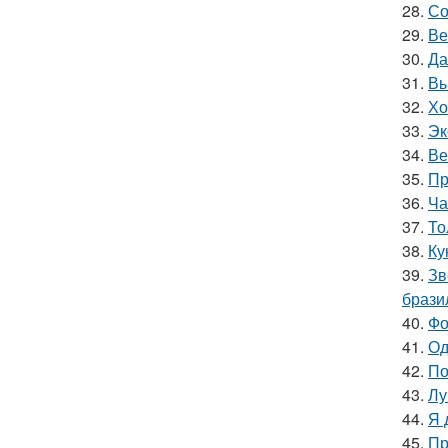
28.
Со
29.
Ве
30.
Да
31.
Вы
32.
Хо
33.
Эк
34.
Ве
35.
Пр
36.
Ча
37.
То
38.
Ку
39.
Зв
брази
40.
Фо
41.
Од
42.
По
43.
Лу
44.
Я 
45.
Пр