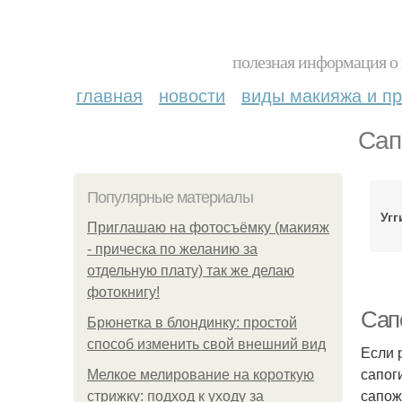
полезная информация о 
главная
новости
виды макияжа и пр
Сап
Популярные материалы
Уг
Приглашаю на фотосъёмку (макияж
- прическа по желанию за
отдельную плату) так же делаю
фотокнигу!
Сап
Брюнетка в блондинку: простой
способ изменить свой внешний вид
Если 
сапог
Мелкое мелирование на короткую
сапож
стрижку: подход к уходу за