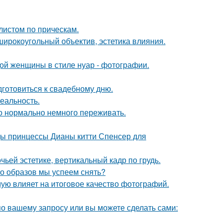
листом по прическам.
широкоугольный объектив, эстетика влияния.
дой женщины в стиле нуар - фотографии.
готовиться к свадебному дню.
еальность.
это нормально немного переживать.
цы принцессы Дианы китти Спенсер для
ьей эстетике, вертикальный кадр по грудь.
ко образов мы успеем снять?
мую влияет на итоговое качество фотографий.
по вашему запросу или вы можете сделать сами: