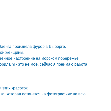
Ваенга произвела фурор в Выборге.
дой женщины.
венное настроение на морском побережье.
орила nl - это не мое, сейчас я понимаю работа
 этих красоток.
аза, которая останется на фотографиях на всю