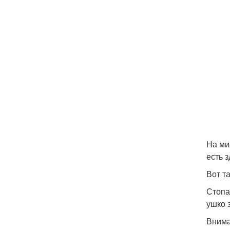
На ми
есть 
Вот т
Стопа
ушко 
Внима