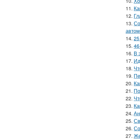
10.
Хо
11.
Ка
12.
Гл
13.
Со
автом
14.
25
15.
46
16.
В 
17.
Ид
18.
Чт
19.
Пе
20.
Ка
21.
По
22.
Чт
23.
Ка
24.
Ан
25.
Св
26.
Со
27.
Же