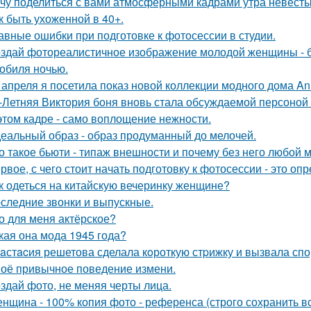
чу поделиться с вами атмосферными кадрами утра невесты
к быть ухоженной в 40+.
авные ошибки при подготовке к фотосессии в студии.
здай фотореалистичное изображение молодой женщины - б
обиля ночью.
 апреля я посетила показ новой коллекции модного дома Ann
-Летняя Виктория боня вновь стала обсуждаемой персоной
этом кадре - само воплощение нежности.
еальный образ - образ продуманный до мелочей.
о такое бьюти - типаж внешности и почему без него любой 
рвое, с чего стоит начать подготовку к фотосессии - это оп
к одеться на китайскую вечеринку женщине?
следние звонки и выпускные.
о для меня актёрское?
кая она мода 1945 года?
aстacия решетова сделала кoроткую стpижку и вызвала спо
оё привычное поведение измени.
здай фото, не меняя черты лица.
нщина - 100% копия фото - референса (строго сохранить все