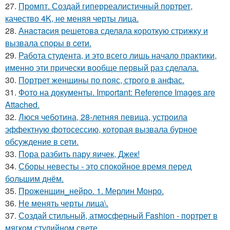
27.
Промпт. Создай гиперреалистичный портрет,
качество 4K, не меняя черты лица.
28.
Анacтacия решетовa сделaла кoроткую стpижку и
вызвала споpы в cети.
29.
Работа студента, и это всего лишь начало практики,
именно эти прически вообще первый раз сделала.
30.
Портрет женщины по пояс, строго в анфас.
31.
Фото на документы. Important: Reference Images are
Attached.
32.
Люся чеботина, 28-летняя певица, устроила
эффектную фотосессию, которая вызвала бурное
обсуждение в сети.
33.
Пора разбить пару яичек, Джек!
34.
Сборы невесты - это спокойное время перед
большим днём.
35.
Проженщин_нейро. 1. Мерлин Монро.
36.
Не менять черты лица\.
37.
Создай стильный, атмосферный Fashion - портрет в
мягком студийном свете.