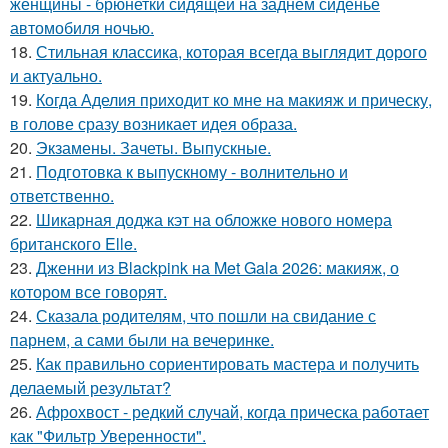
женщины - брюнетки сидящей на заднем сиденье
автомобиля ночью.
18.
Стильная классика, которая всегда выглядит дорого
и актуально.
19.
Когда Аделия приходит ко мне на макияж и прическу,
в голове сразу возникает идея образа.
20.
Экзамены. Зачеты. Выпускные.
21.
Подготовка к выпускному - волнительно и
ответственно.
22.
Шикарная доджа кэт на обложке нового номера
британского Elle.
23.
Дженни из Blackpink на Met Gala 2026: макияж, о
котором все говорят.
24.
Сказала родителям, что пошли на свидание с
парнем, а сами были на вечеринке.
25.
Как правильно сориентировать мастера и получить
делаемый результат?
26.
Афрохвост - редкий случай, когда прическа работает
как "Фильтр Уверенности".