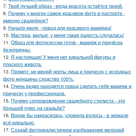
7.
Твой лучший образ - когда красота остаётся твоей.
8.
Почему у многих самое красивое фото в паспорте -
именно свадебное?
9.
Начало июля - повод для красивого макияжа!
10.
Мастера, милые, у меня такая радость случалась!
11.
Образ для фотосессии готов - макияж и причёска
безупречны.
12.
Я настоящая! У меня нет идеальной фигуры и
плоского живота.
13.
Промпт: не меняй черты лица и прическу с исходных
фото женщины сходство 100%.
14.
Очень редко находится повод сделать себе макияж и
прическу у профессионала.
15.
Почему сопровождение свадебного стилиста - это
большой плюс на свадьбе?
16.
Вроде бы накрасилась, уложила волосы - в зеркале
всё идеально.
17.
Создай фотореалистичное изображение молодой