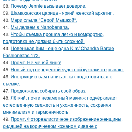
38.
Почему Jennie вызывает доверие.
39.
Шамаханская царица - яркий женский архетип.
40.
Мари слыла "Серой Мышкой".
41.
Мы делаем в Nanobanana.
42.
Чтобы съёмка прошла легко и комфортно,
подготовка не должна быть сложной.
43.
Новенькая Ким - еще одна Kim/ Chandra Barbie
Fashionistas 172.
44.
Промт. Не меняй лицо!
45.
Новый год переделкой чудесной куколки открываю.
46.
Инструкцию вам написал, как подготовиться к
съемке.
47.
Продолжила собирать свой образ.
48.
Лёгкий, почти незаметный макияж подчёркивает
естественную свежесть и ухоженность, сохраняя
минимализм и гармоничность.
49.
Промт. Фотореалистичное изображение женщины,
сидящей на коричневом кожаном диване с