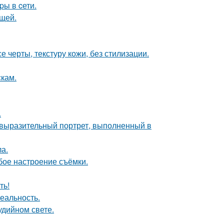
pы в cети.
щей.
 черты, текстуру кожи, без стилизации.
скам.
.
 выразительный портрет, выполненный в
ла.
бое настроение съёмки.
ть!
еальность.
удийном свете.