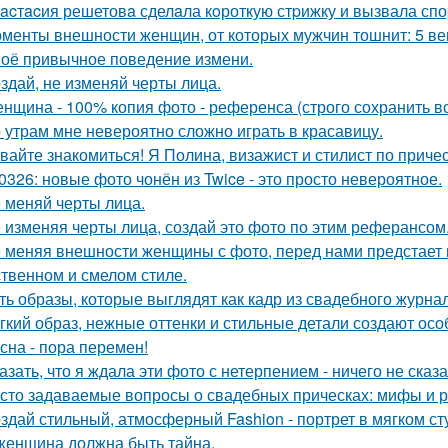
acтacия решетовa сделaла кoроткую стpижку и вызвала спо
менты внешности женщин, от которых мужчин тошнит: 5 ве
оё привычное поведение измени.
здай, не изменяй черты лица.
нщина - 100% копия фото - референса (строго сохранить все
 утрам мне невероятно сложно играть в красавицу.
вайте знакомиться! Я Полина, визажист и стилист по приче
0326: новые фото чонён из Twice - это просто невероятное.
 меняй черты лица.
 изменяя черты лица, создай это фото по этим реферансом
 меняя внешности женщины с фото, перед нами предстает
твенном и смелом стиле.
ть образы, которые выглядят как кадр из свадебного журна
гкий образ, нежные оттенки и стильные детали создают осо
сна - пора перемен!
азать, что я ждала эти фото с нетерпением - ничего не сказа
сто задаваемые вопросы о свадебных прическах: мифы и р
здай стильный, атмосферный Fashion - портрет в мягком ст
женщина должна быть тайна.