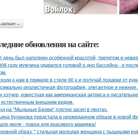
ь дальше →
ледние обновления на сайте:
т день был наполнен особенной красотой, трепетом и неве
006 году мужчина ударился головой о дно бассейна - и пос
ом.
ходи к нам в прикиде в стиле 90 х и получай подарки от рук
симально реалистичная фотография, элегантное и нежное д
и хэтчер, известная как американская актриса и писательн
 естественным внешним видом.
нд на "Мыльные Брови" плотно засел в лентах.
ьяна буланова предстала в неожиданном образе в новой ф
ало июля - повод для красивого макияжа!
сновной образ: * стильная молодая женщина с пышными ку