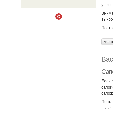
ушко 
Внима
выкро
Постр
читат
Вас
Сап
Если 
сапог
сапож
Поэта
выгля