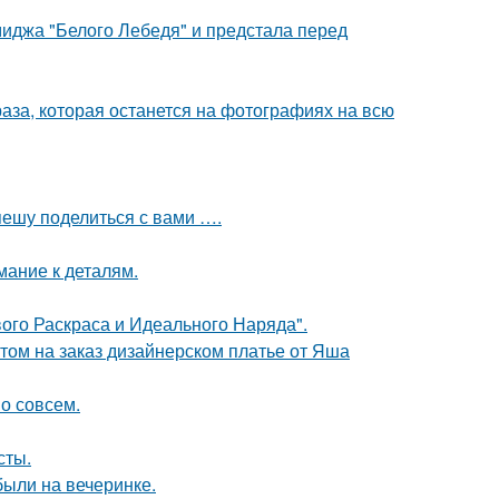
иджа "Белого Лебедя" и предстала перед
раза, которая останется на фотографиях на всю
спешу поделиться с вами ….
мание к деталям.
вого Раскраса и Идеального Наряда".
том на заказ дизайнерском платье от Яша
о совсем.
сты.
были на вечеринке.