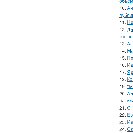
объём
10.
Ан
публи
11.
Не
12.
Дл
жизнь
13.
Ас
14.
Ма
15.
По
16.
Ид
17.
Яр
18.
Ка
19.
"М
20.
Ал
патил
21.
Ст
22.
Ев
23.
Ид
24.
Ск