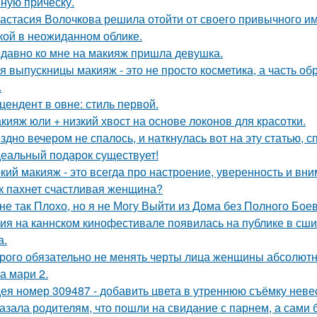
ную причёску.
астасия Волочкова решила отойти от своего привычного им
кой в неожиданном облике.
давно ко мне на макияж пришла девушка.
я выпускницы макияж - это не просто косметика, а часть об
.
цендент в овне: стиль первой.
кияж юли + низкий хвост на основе локонов для красотки.
здно вечером не спалось, и наткнулась вот на эту статью, 
еальный подарок существует!
кий макияж - это всегда про настроение, уверенность и вни
к пахнет счастливая женщина?
не так Плохо, но я не Могу Выйти из Дома без Полного Бое
ия на каннском кинофестивале появилась на публике в сши
а.
рого обязательно не менять черты лица женщины абсолютн
а мари 2.
ея номер 309487 - добавить цвета в утреннюю съёмку неве
азала родителям, что пошли на свидание с парнем, а сами 