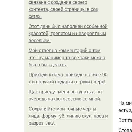
связана с создание своего
контента, своей страницы в соц
сетях.
Этот день был наполнен особенной
красотой, трепетом и невероятным
весельем!
Мой ответ на комментарий о том,
что "ну маникюр то всё таки можно
было бы сделать.
Приходи к нам в прикиде в стиле 90
х и получай подарки от руки вверх!
Щас приедут меня выкупать а тут
очередь на фотосессию со мной.
На ми
Сохраняйте мои точные черты
есть 
лица, форму губ, линию скул, носа и
Вот т
разрез глаз.
Стопа