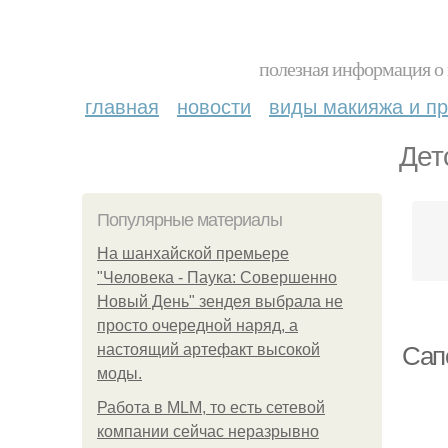
полезная информация о 
главная
новости
виды макияжа и пр
Дет
Популярные материалы
На шанхайской премьере
"Человека - Паука: Совершенно
Новый День" зендея выбрала не
просто очередной наряд, а
настоящий артефакт высокой
Сап
моды.
Работа в MLM, то есть сетевой
компании сейчас неразрывно