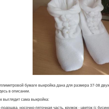
ллиметровой бумаге выкройка дана для размера 37-38 дву
здесь в описании.
ак выглядит сама выкройка:
-подошва, носочно-пяточная часть, кружок - цветок (с бусино