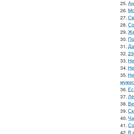
25.
Ан
26.
Мо
27.
Св
28.
Со
29.
Же
30.
По
31.
Да
32.
23
33.
Не
34.
Не
35.
Не
мужес
36.
Ес
37.
Лё
38.
Ве
39.
Ск
40.
Ча
41.
Со
42.
В 