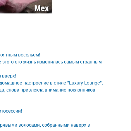
роятным весельем!
ле этого его жизнь изменилась самым странным
и вверх!
омашнее настроение в стиле "Luxury Lounge".
ица, снова привлекла внимание поклонников
отосессии!
дрявыми волосами, собранными наверх в