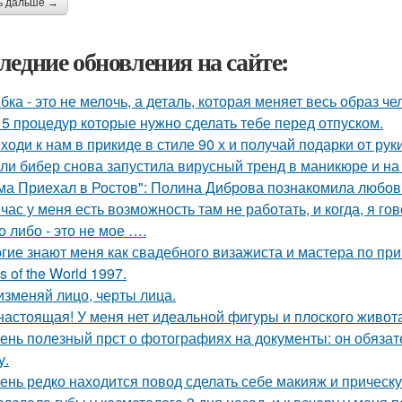
ь дальше →
ледние обновления на сайте:
бка - это не мелочь, а деталь, которая меняет весь образ че
 5 процедур которые нужно сделать тебе перед отпуском.
ходи к нам в прикиде в стиле 90 х и получай подарки от рук
ли бибер снова запустила вирусный тренд в маникюре и на 
ма Приехал в Ростов": Полина Диброва познакомила любовн
час у меня есть возможность там не работать, и когда, я гов
о либо - это не мое ….
гие знают меня как свадебного визажиста и мастера по при
s of the World 1997.
изменяй лицо, черты лица.
настоящая! У меня нет идеальной фигуры и плоского живота
ень полезный прст о фотографиях на документы: он обязат
у.
ень редко находится повод сделать себе макияж и прическ