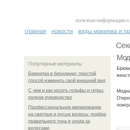
полезная информация о 
главная
новости
виды макияжа и пр
Сек
Модн
Популярные материалы
Брюки
Брюнетка в блондинку: простой
женст
способ изменить свой внешний вид
Модны
С чем и как носить гольфы и гетры:
Откро
полное руководство
поигр
Профессиональное мелирование
на светлые и русые волосы: подбор
правильного тона и ухода за
волосами