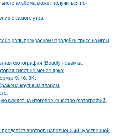
льного альбома может получиться по-
ние с самого утра.
 себе роль прекрасной чародейки трисс из игры
тная фотография (Beauty - съемка.
торая сияет не менее ярко!
рмат 9: 16, 8K.
ображена крупным планом.
ото.
мую влияет на итоговое качество фотографий.
 предстает портрет, наполненный чувственной