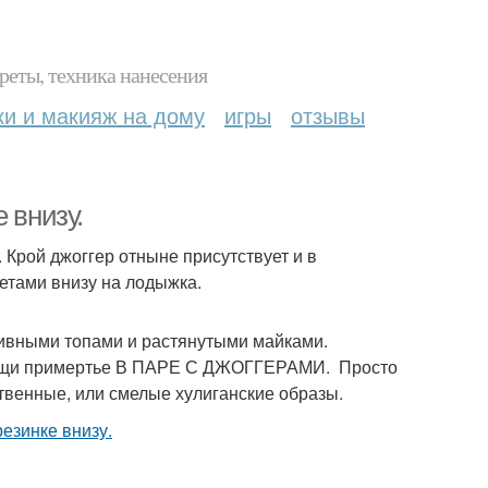
реты, техника нанесения
ки и макияж на дому
игры
отзывы
 внизу.
 Крой джоггер отныне присутствует и в
етами внизу на лодыжка.
тивными топами и растянутыми майками.
е вещи примертье В ПАРЕ С ДЖОГГЕРАМИ. Просто
твенные, или смелые хулиганские образы.