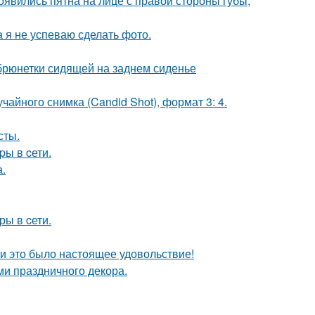
появились пятна на лице с правой стороны губы,
а я не успеваю сделать фото.
рюнетки сидящей на заднем сиденье
чайного снимка (Candid Shot), формат 3: 4.
сты.
pы в cети.
.
ры в cети.
и это было настоящее удовольствие!
ми праздничного декора.