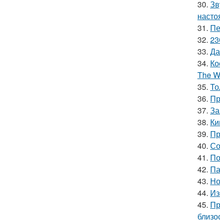
30.
Зв
насто
31.
Пе
32.
23
33.
Да
34.
Ко
The Wi
35.
То
36.
Пр
37.
За
38.
Ки
39.
Пр
40.
Со
41.
По
42.
Па
43.
Но
44.
Из
45.
Пр
близо