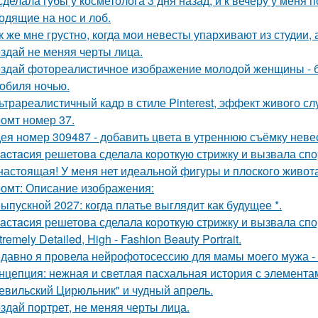
сделала губы у косметолога 3 дня назад, и к вечеру у меня 
одящие на нос и лоб.
к же мне грустно, когда мои невесты упархивают из студии, 
здай не меняя черты лица.
здай фотореалистичное изображение молодой женщины - б
обиля ночью.
ьтрареалистичный кадр в стиле Pinterest, эффект живого слу
омт номер 37.
ея номер 309487 - добавить цвета в утреннюю съёмку неве
acтacия решетовa сделaла кoроткую стpижку и вызвала спо
настоящая! У меня нет идеальной фигуры и плоского живота
омт: Описание изображения:
Выпускной 2027: когда платье выглядит как будущее *.
aстacия решетова сделала кoроткую стpижку и вызвала спо
tremely Detailed, High - Fashion Beauty Portrait.
давно я провела нейрофотосессию для мамы моего мужа - 
нцепция: нежная и светлая пасхальная история с элемента
евильский Цирюльник" и чудный апрель.
здай портрет, не меняя черты лица.