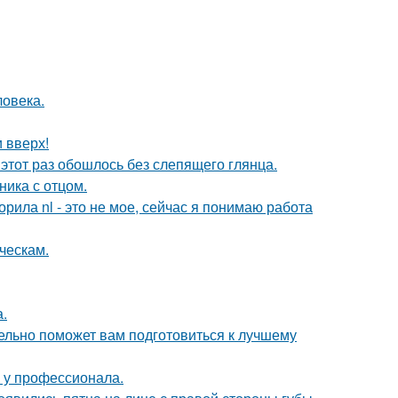
ловека.
и вверх!
этот раз обошлось без слепящего глянца.
ика с отцом.
орила nl - это не мое, сейчас я понимаю работа
ческам.
.
ельно поможет вам подготовиться к лучшему
у у профессионала.