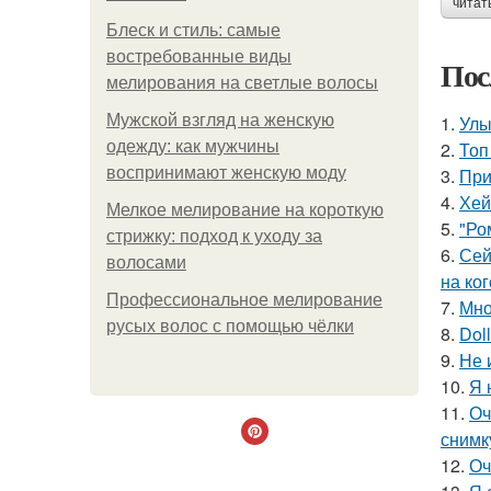
читат
Блеск и стиль: самые
востребованные виды
Пос
мелирования на светлые волосы
Мужской взгляд на женскую
1.
Улы
одежду: как мужчины
2.
Топ
воспринимают женскую моду
3.
При
4.
Хей
Мелкое мелирование на короткую
5.
"Ро
стрижку: подход к уходу за
6.
Сей
волосами
на ког
Профессиональное мелирование
7.
Мно
русых волос с помощью чёлки
8.
Doll
9.
Не 
10.
Я 
11.
Оч
снимк
12.
Оч