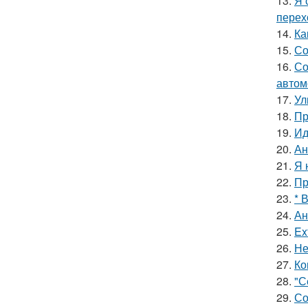
13.
Я 
перех
14.
Ка
15.
Со
16.
Со
автом
17.
Ул
18.
Пр
19.
Ид
20.
Ан
21.
Я 
22.
Пр
23.
* 
24.
Ан
25.
Ex
26.
Не
27.
Ко
28.
"С
29.
Со