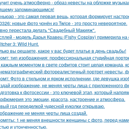
учит очень атмосферно - образ невесты на обложке музыка
ящему запоминающимся!
ньюар - это самая первая вещь, которая формирует настрое
0326: новые фото чонён из Twice - это просто невероятное.
вно перестала делать "Свадебный Макияж".
сплей - модель Дарья Кравец (Fishy Cosplay) примерила на
tcher 3: Wild Hunt.
лько вы решаете, какое у вас будет платье в день свадьбы!
омт: тип изображения: профессиональная студийная портре
 каждым моментом в свете софитов стоит целая команда, ко
нематографический фотореалистичный портрет невесты, фо
омт: Фото в стильном и ярком исполнении, где девушка из
здай изображение, не меняя черты лица с приложенного ф
дготовка к фотосессии - это ключевой этап, который напря
рфюмерия это эмоции, красота, настроение и атмосфера.
вый год переделкой чудесной куколки открываю.
ображение не меняя черты лица создай.
омпты: 1 не меняя внешности женщины с фото, перед нами
стью и утонченностью.