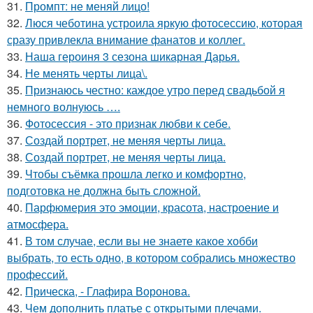
31.
Промпт: не меняй лицо!
32.
Люся чеботина устроила яркую фотосессию, которая
сразу привлекла внимание фанатов и коллег.
33.
Наша героиня 3 сезона шикарная Дарья.
34.
Не менять черты лица\.
35.
Признаюсь честно: каждое утро перед свадьбой я
немного волнуюсь ….
36.
Фотосессия - это признак любви к себе.
37.
Создай портрет, не меняя черты лица.
38.
Создай портрет, не меняя черты лица.
39.
Чтобы съёмка прошла легко и комфортно,
подготовка не должна быть сложной.
40.
Парфюмерия это эмоции, красота, настроение и
атмосфера.
41.
В том случае, если вы не знаете какое хобби
выбрать, то есть одно, в котором собрались множество
профессий.
42.
Прическа, - Глафира Воронова.
43.
Чем дополнить платье с открытыми плечами.