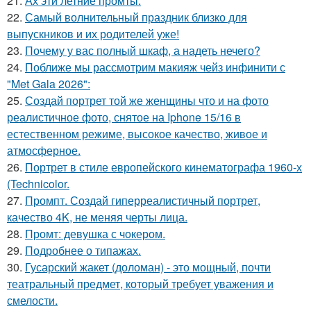
21.
Ах эти летние промты.
22.
Самый волнительный праздник близко для
выпускников и их родителей уже!
23.
Почему у вас полный шкаф, а надеть нечего?
24.
Поближе мы рассмотрим макияж чейз инфинити с
"Met Gala 2026":
25.
Создай портрет той же женщины что и на фото
реалистичное фото, снятое на Iphone 15/16 в
естественном режиме, высокое качество, живое и
атмосферное.
26.
Портрет в стиле европейского кинематографа 1960-х
(Technicolor.
27.
Промпт. Создай гиперреалистичный портрет,
качество 4K, не меняя черты лица.
28.
Промт: девушка с чокером.
29.
Подробнее о типажах.
30.
Гусарский жакет (доломан) - это мощный, почти
театральный предмет, который требует уважения и
смелости.