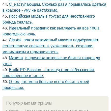
44.
С_наступающим. Сколько раз я порывалась одеться
в красное - уму не растяжимо.
45.
Российская модель в трусах для иностранного
бренда снялась.
46.
Идеальный праздник: как выглядеть на все 100 в
новогоднюю ночь.
47.
Лёгкий, почти незаметный макияж подчёркивает
естественную свежесть и ухоженность, сохраняя
минимализм и гармоничность.
48.
Макияж, и прическа которые не боятся танцев до
утра!
49.
Erotic PD Passion - это искусство соблазнения,
воплощенное в танце.
50.
О том, что меня больше всего бесит в моей
профессии.
Популярные материалы