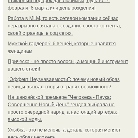
Шикарный подарок для любимых, будь то 14
февраля, 8 марта или день рождения!
Работа в MLM, то есть сетевой компании сейчас
неразрывно связана с создание своего контента,
своей страницы в соц сетях.
Мужской гардероб: 6 вещей, которые нравятся
женщинам
Прическа - не просто волосы, а мощный инструмент
вашего стиля!
"Эффект Неузнаваемости": почему новый образ
певицы вызвал споры о гранях возможного?
На шанхайской премьере "Человека - Паука:
Совершенно Новый День" зендея выбрала не
просто очередной наряд, а настоящий артефакт
высокой моды.
Улыбка - это не мелочь, а деталь, которая меняет
весь образ человека.