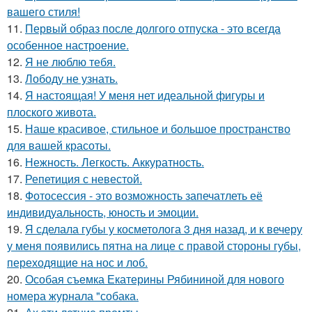
вашего стиля!
11.
Первый образ после долгого отпуска - это всегда
особенное настроение.
12.
Я не люблю тебя.
13.
Лободу не узнать.
14.
Я настоящая! У меня нет идеальной фигуры и
плоского живота.
15.
Наше красивое, стильное и большое пространство
для вашей красоты.
16.
Нежность. Легкость. Аккуратность.
17.
Репетиция с невестой.
18.
Фотосессия - это возможность запечатлеть её
индивидуальность, юность и эмоции.
19.
Я сделала губы у косметолога 3 дня назад, и к вечеру
у меня появились пятна на лице с правой стороны губы,
переходящие на нос и лоб.
20.
Особая съемка Екатерины Рябининой для нового
номера журнала "собака.