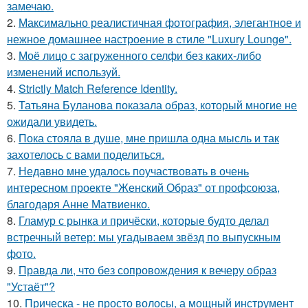
замечаю.
2.
Максимально реалистичная фотография, элегантное и
нежное домашнее настроение в стиле "Luxury Lounge".
3.
Моё лицо с загруженного селфи без каких-либо
изменений используй.
4.
Strictly Match Reference Identity.
5.
Татьяна Буланова показала образ, который многие не
ожидали увидеть.
6.
Пока стояла в душе, мне пришла одна мысль и так
захотелось с вами поделиться.
7.
Недавно мне удалось поучаствовать в очень
интересном проекте "Женский Образ" от профсоюза,
благодаря Анне Матвиенко.
8.
Гламур с рынка и причёски, которые будто делал
встречный ветер: мы угадываем звёзд по выпускным
фото.
9.
Правда ли, что без сопровождения к вечеру образ
"Устаёт"?
10.
Прическа - не просто волосы, а мощный инструмент