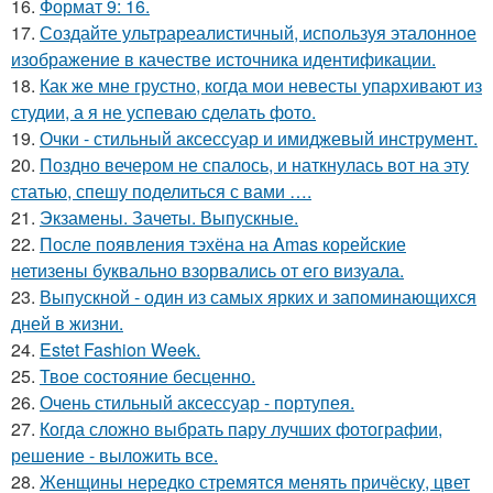
16.
Формат 9: 16.
17.
Создайте ультрареалистичный, используя эталонное
изображение в качестве источника идентификации.
18.
Как же мне грустно, когда мои невесты упархивают из
студии, а я не успеваю сделать фото.
19.
Очки - стильный аксессуар и имиджевый инструмент.
20.
Поздно вечером не спалось, и наткнулась вот на эту
статью, спешу поделиться с вами ….
21.
Экзамены. Зачеты. Выпускные.
22.
После появления тэхёна на Amas корейские
нетизены буквально взорвались от его визуала.
23.
Выпускной - один из самых ярких и запоминающихся
дней в жизни.
24.
Estet Fashion Week.
25.
Твое состояние бесценно.
26.
Очень стильный аксессуар - портупея.
27.
Когда сложно выбрать пару лучших фотографии,
решение - выложить все.
28.
Женщины нередко стремятся менять причёску, цвет