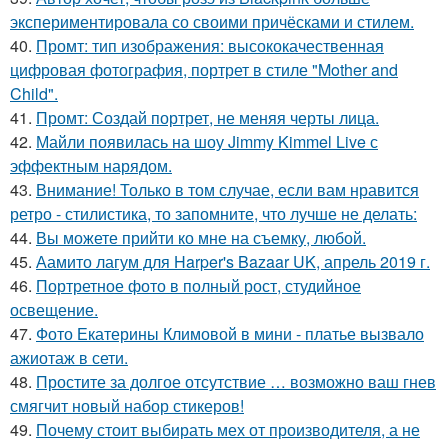
экспериментировала со своими причёсками и стилем.
40.
Промт: тип изображения: высококачественная
цифровая фотография, портрет в стиле "Mother and
Child".
41.
Промт: Создай портрет, не меняя черты лица.
42.
Майли появилась на шоу Jimmy Kimmel Live с
эффектным нарядом.
43.
Внимание! Только в том случае, если вам нравится
ретро - стилистика, то запомните, что лучше не делать:
44.
Вы можете прийти ко мне на съемку, любой.
45.
Аамито лагум для Harper's Bazaar UK, апрель 2019 г.
46.
Портретное фото в полный рост, студийное
освещение.
47.
Фото Екатерины Климовой в мини - платье вызвало
ажиотаж в сети.
48.
Простите за долгое отсутствие … возможно ваш гнев
смягчит новый набор стикеров!
49.
Почему стоит выбирать мех от производителя, а не