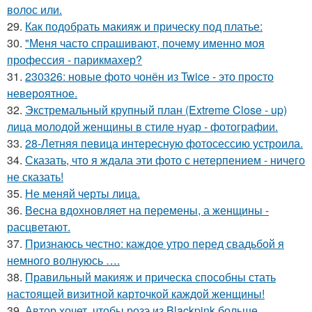
волос или.
29.
Как подобрать макияж и прическу под платье:
30.
"Меня часто спрашивают, почему именно моя
профессия - парикмахер?
31.
230326: новые фото чонён из Twice - это просто
невероятное.
32.
Экстремальный крупный план (Extreme Close - up)
лица молодой женщины в стиле нуар - фотографии.
33.
28-Летняя певица интересную фотосессию устроила.
34.
Сказать, что я ждала эти фото с нетерпением - ничего
не сказать!
35.
Не меняй черты лица.
36.
Весна вдохновляет на перемены, а женщины -
расцветают.
37.
Признаюсь честно: каждое утро перед свадьбой я
немного волнуюсь ….
38.
Правильный макияж и прическа способны стать
настоящей визитной карточкой каждой женщины!
39.
Автор хочет, чтобы розэ из Blackpink больше