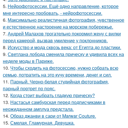
5.
Нейрофотосессии. Ещё одно направление, которое
мне интересно пробовать, - нейрофотосессии.
6.
Максимально реалистичная фотография, чувственное
и естественное настроение на морском побережье.
7.
Андрей Малахов трогательно покормил жену с вилки
перед камерой, вызвав умиление у поклонников.
8.
Искусство и мода сквозь века: от Египта до пластики.
9.
Светлана лобода сменила прическу и удивила всех на
неделе моды в Париже.
10.
Чтобы сходить на фотосессию, нужно собрать всю
семью, потратить на это кучу времени, денег и сил.
11.
Парный. Черно-белая студийная фотография,
парный портрет по пояс.
12.
Когда стоит выбрать гладкую прическу?
13.
Настасья самбурская перед подписчиками в
неожиданном амплуа предстала.
14.
Образ джанви в сари от Marwar Couture.
15.
Смелая. Гламурная. Девушка.