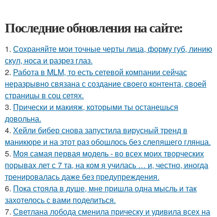
Последние обновления на сайте:
1.
Сохраняйте мои точные черты лица, форму губ, линию
скул, носа и разрез глаз.
2.
Работа в MLM, то есть сетевой компании сейчас
неразрывно связана с создание своего контента, своей
страницы в соц сетях.
3.
Прически и макияж, которыми ты останешься
довольна.
4.
Хейли бибер снова запустила вирусный тренд в
маникюре и на этот раз обошлось без слепящего глянца.
5.
Моя самая первая модель - во всех моих творческих
порывах лет с 7 та, на ком я училась … и, честно, иногда
тренировалась даже без предупреждения.
6.
Пока стояла в душе, мне пришла одна мысль и так
захотелось с вами поделиться.
7.
Светлана лобода сменила прическу и удивила всех на