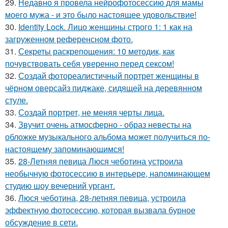
29.
Недавно я провела нейрофотосессию для мамы
моего мужа - и это было настоящее удовольствие!
30.
Identity Lock. Лицо женщины строго 1: 1 как на
загруженном референсном фото.
31.
Секреты раскрепощения: 10 методик, как
почувствовать себя уверенно перед сексом!
32.
Создай фотореалистичный портрет женщины в
чёрном оверсайз пиджаке, сидящей на деревянном
стуле.
33.
Создай портрет, не меняя черты лица.
34.
Звучит очень атмосферно - образ невесты на
обложке музыкального альбома может получиться по-
настоящему запоминающимся!
35.
28-Летняя певица Люся чеботина устроила
необычную фотосессию в интерьере, напоминающем
студию шоу вечерний ургант.
36.
Люся чеботина, 28-летняя певица, устроила
эффектную фотосессию, которая вызвала бурное
обсуждение в сети.