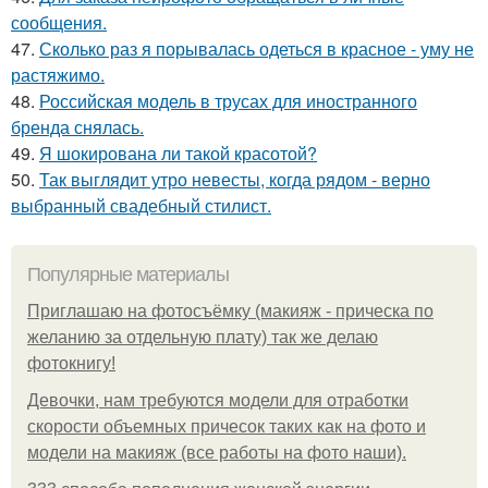
сообщения.
47.
Сколько раз я порывалась одеться в красное - уму не
растяжимо.
48.
Российская модель в трусах для иностранного
бренда снялась.
49.
Я шокирована ли такой красотой?
50.
Так выглядит утро невесты, когда рядом - верно
выбранный свадебный стилист.
Популярные материалы
Приглашаю на фотосъёмку (макияж - прическа по
желанию за отдельную плату) так же делаю
фотокнигу!
Девочки, нам требуются модели для отработки
скорости объемных причесок таких как на фото и
модели на макияж (все работы на фото наши).