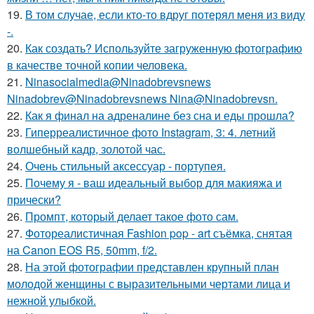
19.
В том случае, если кто-то вдруг потерял меня из виду
-.
20.
Как создать? Используйте загруженную фотографию
в качестве точной копии человека.
21.
Ninasocialmedia@Ninadobrevsnews
Ninadobrev@Ninadobrevsnews Nina@Ninadobrevsn.
22.
Как я финал на адреналине без сна и еды прошла?
23.
Гиперреалистичное фото Instagram, 3: 4. летний
волшебный кадр, золотой час.
24.
Очень стильный аксессуар - портупея.
25.
Почему я - ваш идеальный выбор для макияжа и
прически?
26.
Промпт, который делает такое фото сам.
27.
Фотореалистичная Fashion pop - art съёмка, снятая
на Canon EOS R5, 50mm, f/2.
28.
На этой фотографии представлен крупный план
молодой женщины с выразительными чертами лица и
нежной улыбкой.