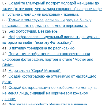
37.
Создайте гламурный портрет молодой женщины до
талии (то же лицо, черты лица сохранены) на фоне кафе
в пустыне с летящими шелковыми тканями.
38.
Только в том случае, если вы ни разу не были у
визажиста - это нормально немного переживать.
39.
Без фотостудии. Без камеры.
40.
Нейрофотосессия - идеальный вариант для мужчин,
которые не любят "всю эту Фотосъёмку".
41.
В пятницу тренировка по расписанию.
42.
Промт: тип изображения: высококачественная
цифровая фотография, портрет в стиле "Mother and
Child".
43.
Мари слыла "Серой Мышкой".
44.
Создай фотографию не отличимую от настоящего
фото.
45.
Создай фотореалистичное изображение женщины,
не меняя лица, сидящей на коричневом кожаном
диване.
46.
Для заказа нейрофото обращаться в личные