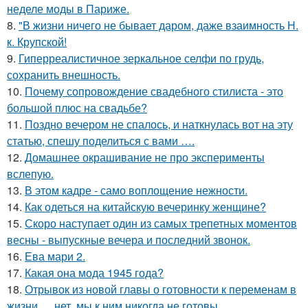
неделе моды в Париже.
8.
"В жизни ничего не бывает даром, даже взаимность Н.
к. Крупской!
9.
Гиперреалистичное зеркальное селфи по грудь,
сохранить внешность.
10.
Почему сопровождение свадебного стилиста - это
большой плюс на свадьбе?
11.
Поздно вечером не спалось, и наткнулась вот на эту
статью, спешу поделиться с вами ….
12.
Домашнее окрашивание не про эксперименты
вслепую.
13.
В этом кадре - само воплощение нежности.
14.
Как одеться на китайскую вечеринку женщине?
15.
Скоро наступает один из самых трепетных моментов
весны - выпускные вечера и последний звонок.
16.
Ева мари 2.
17.
Какая она мода 1945 года?
18.
Отрывок из новой главы о готовности к переменам в
жизни … нет, мы к ним никогда не готовы.