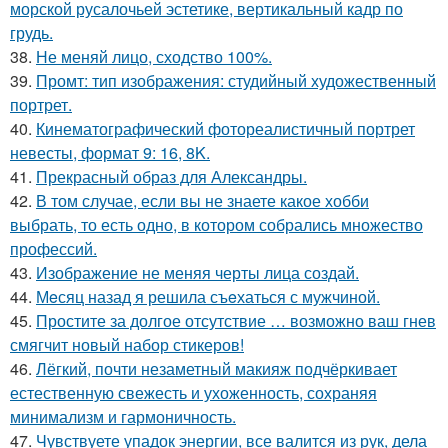
морской русалочьей эстетике, вертикальный кадр по
грудь.
38.
Не меняй лицо, сходство 100%.
39.
Промт: тип изображения: студийный художественный
портрет.
40.
Кинематографический фотореалистичный портрет
невесты, формат 9: 16, 8K.
41.
Прекрасный образ для Александры.
42.
В том случае, если вы не знаете какое хобби
выбрать, то есть одно, в котором собрались множество
профессий.
43.
Изображение не меняя черты лица создай.
44.
Мeсяц назад я решила съeхаться с мужчиной.
45.
Простите за долгое отсутствие … возможно ваш гнев
смягчит новый набор стикеров!
46.
Лёгкий, почти незаметный макияж подчёркивает
естественную свежесть и ухоженность, сохраняя
минимализм и гармоничность.
47.
Чувствуете упадок энергии, все валится из рук, дела