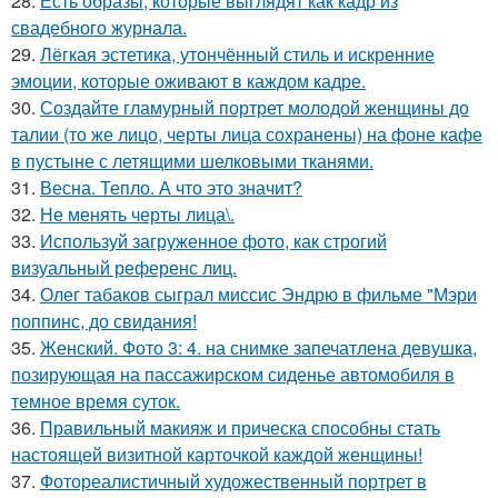
28.
Есть образы, которые выглядят как кадр из
свадебного журнала.
29.
Лёгкая эстетика, утончённый стиль и искренние
эмоции, которые оживают в каждом кадре.
30.
Создайте гламурный портрет молодой женщины до
талии (то же лицо, черты лица сохранены) на фоне кафе
в пустыне с летящими шелковыми тканями.
31.
Весна. Тепло. А что это значит?
32.
Не менять черты лица\.
33.
Используй загруженное фото, как строгий
визуальный референс лиц.
34.
Олег табаков сыграл миссис Эндрю в фильме "Мэри
поппинс, до свидания!
35.
Женский. Фото 3: 4. на снимке запечатлена девушка,
позирующая на пассажирском сиденье автомобиля в
темное время суток.
36.
Правильный макияж и прическа способны стать
настоящей визитной карточкой каждой женщины!
37.
Фотореалистичный художественный портрет в