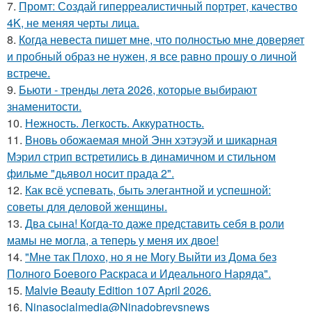
7.
Промт: Создай гиперреалистичный портрет, качество
4K, не меняя черты лица.
8.
Когда невеста пишет мне, что полностью мне доверяет
и пробный образ не нужен, я все равно прошу о личной
встрече.
9.
Бьюти - тренды лета 2026, которые выбирают
знаменитости.
10.
Нежность. Легкость. Аккуратность.
11.
Вновь обожаемая мной Энн хэтэуэй и шикарная
Мэрил стрип встретились в динамичном и стильном
фильме "дьявол носит прада 2".
12.
Как всё успевать, быть элегантной и успешной:
советы для деловой женщины.
13.
Два сына! Когда-то даже представить себя в роли
мамы не могла, а теперь у меня их двое!
14.
"Мне так Плохо, но я не Могу Выйти из Дома без
Полного Боевого Раскраса и Идеального Наряда".
15.
Malvie Beauty Edition 107 April 2026.
16.
Ninasocialmedia@Ninadobrevsnews