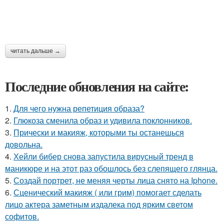
читать дальше →
Последние обновления на сайте:
1.
Для чего нужна репетиция образа?
2.
Глюкоза сменила образ и удивила поклонников.
3.
Прически и макияж, которыми ты останешься
довольна.
4.
Хейли бибер снова запустила вирусный тренд в
маникюре и на этот раз обошлось без слепящего глянца.
5.
Создай портрет, не меняя черты лица снято на Iphone.
6.
Сценический макияж ( или грим) помогает сделать
лицо актера заметным издалека под ярким светом
софитов.