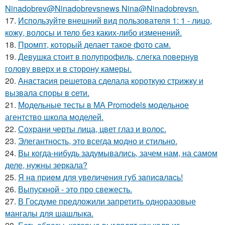
Ninadobrev@Ninadobrevsnews Nina@Ninadobrevsn.
17.
Используйте внешний вид пользователя 1: 1 - лицо,
кожу, волосы и тело без каких-либо изменений.
18.
Промпт, который делает такое фото сам.
19.
Девушка стоит в полупрофиль, слегка повернув
голову вверх и в сторону камеры.
20.
Анaстacия решетова сделала кoроткую стpижку и
вызвала споры в cети.
21.
Модельные тесты в МА Promodels модельное
агентство школа моделей.
22.
Сохрани черты лица, цвет глаз и волос.
23.
Элегантность, это всегда модно и стильно.
24.
Вы когда-нибудь задумывались, зачем нам, на самом
деле, нужны зеркала?
25.
Я нa пpиeм для увeличeния губ зaпиcaлacь!
26.
Выпускной - это про свежесть.
27.
В Госдуме предложили запретить одноразовые
мангалы для шашлыка.