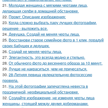
21.
Молодая женщина с мягкими чертами лица,
делающая селфи в домашней обстановке.
22.
Промт: Описание изображения:
23.
Когда сложно выбрать пару лучших фотографии,
решение - выложить все.
24.
Девушка. Создай не меняя черты лица.
25.
Восстанови старое семейное фото в 1 клик, порадуй
своих бабушек и дедушек.
26.
Создай не меняя черты лица.
27.
Элегантность, это всегда модно и стильно.
28.
От обычного фото до весеннего образа за 10 минут.
29.
Лучше не накраситься, чем не причесаться.
30.
28-Летняя певица увлекательную фотосессию
провела.
31.
На этой фотографии запечатлена невеста в
праздничной, неофициальной обстановке.
32.
Создайте изображение, не изменяя черты лица
женщины, стоящей между двумя доберманами.