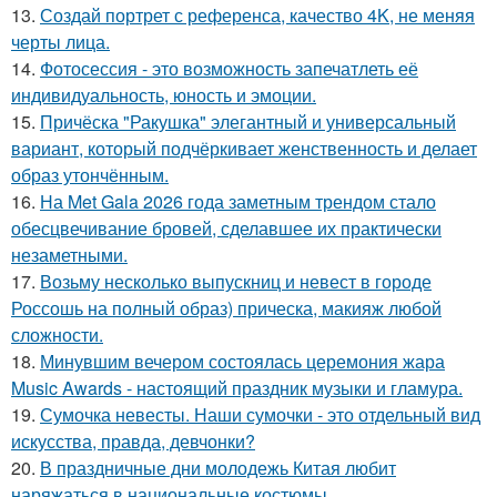
13.
Создай портрет с референса, качество 4K, не меняя
черты лица.
14.
Фотосессия - это возможность запечатлеть её
индивидуальность, юность и эмоции.
15.
Причёска "Ракушка" элегантный и универсальный
вариант, который подчёркивает женственность и делает
образ утончённым.
16.
На Met Gala 2026 года заметным трендом стало
обесцвечивание бровей, сделавшее их практически
незаметными.
17.
Возьму несколько выпускниц и невест в городе
Россошь на полный образ) прическа, макияж любой
сложности.
18.
Минувшим вечером состоялась церемония жара
Music Awards - настоящий праздник музыки и гламура.
19.
Сумочка невесты. Наши сумочки - это отдельный вид
искусства, правда, девчонки?
20.
В праздничные дни молодежь Китая любит
наряжаться в национальные костюмы.