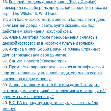
33.
Косплей - модель Дарья Кравец (Fishy Cosplay)
примерила на себе роль прекрасной чародейки трисс из
игры The Witcher 3: Wild Hunt.
34.
Зал башкирского театра оперы и балета в этот день
сиял магией добра и света, будто оказавшись под
действием заклинания искусной феи.
35.
Алина Загитова после преображения снялась в
дерзкой фотосессии в коротком платье и гольфах.
36.
Актриса милли Бобби Браун из "Очень Странных
дел" отпраздновала свое 22-летие.
37.
Снг 26\_новости Железногорск.
38.
Промт. Ультрареалистичный кинематографический
портрет женщины, увиденной сзади, ее голова слегка
наклонена в одну сторону.
39.
А представляете, кто-то 6-го или даже 7-го марта
остался дома и не пришёл с коллективом или подругой/
другом к нам на вечеринку?
40.
В США в продажу запустили куклу в честь кайли
миноуг.