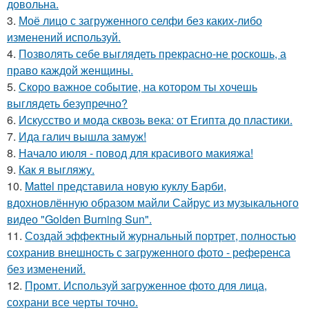
довольна.
3.
Моё лицо с загруженного селфи без каких-либо
изменений используй.
4.
Позволять себе выглядеть прекрасно-не роскошь, а
право каждой женщины.
5.
Скоро важное событие, на котором ты хочешь
выглядеть безупречно?
6.
Искусство и мода сквозь века: от Египта до пластики.
7.
Ида галич вышла замуж!
8.
Начало июля - повод для красивого макияжа!
9.
Как я выгляжу.
10.
Mattel представила новую куклу Барби,
вдохновлённую образом майли Сайрус из музыкального
видео "Golden Burning Sun".
11.
Создай эффектный журнальный портрет, полностью
сохранив внешность с загруженного фото - референса
без изменений.
12.
Промт. Используй загруженное фото для лица,
сохрани все черты точно.