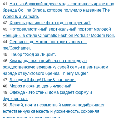
41.
На нью-йоркской неделе моды состоялось яркое шоу
бренда Collina Strada, которое получило название The
World Is a Vampire.
42.
Хочешь красивые фото к дню рождения?
43.
Фотореалистичный вертикальный портрет молодой
женщины в стиле Cinematic Fashion Portrait / Modern Noir.
44.
Сервисы где можно повторить промт: t.
me/Gptchatnei.
45.
Набор "Уход за Лицом".
46.
Ким кардашьян прибыла на ежегодную
рождественскую вечеринку своей семьи в винтажном
наряде от культового бренда Thierry Mugler.
47.
Лэээдии &фрау! Пани& панночки!
48.
Мороз и солнце, день чудесный.
49.
Одежда - это стены дома (задаёт форму и
функционал.
50.
Лёгкий, почти незаметный макияж подчёркивает
естественную свежесть и ухоженность, сохраняя
минимализм и гармоничность.