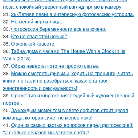
поза, спокойный уверенный взгляд прямо в камеру.
31.
28-Летняя певица интересную фотосессию устроила.
32.
Не меняй черты лица.
33.
Фотосессия беременности все включено.
34.
Кто не спал этой ночью?
35.
О женской красоте.
36.
Тайна дома с часами The House With a Clock in Its
Walls (2018).
37.
Образ невесты - это не просто платье.
38.
Можно смотреть фильмы, ходить на тренинги, читать
книги, но так и не разобраться, какая она твоя
женственность и сексуальность!
39.
Промт: тип изображения: студийный художественный
портрет.
40.
За каждым моментом в свете софитов стоит целая
команда, которая сияет не менее ярко!
41.
Один из самых частых вопросов перед фотосессией:
"а сколько образов мы успеем снять?