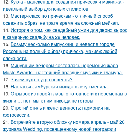
12.
Кукла - манекен для создания причесок и макияжа -
идеальный выбор для юных стилистов!
13.
Мастер-класс по прическам - отличный способ
освежить образ, не тратя время на сложный мейкап.
14.
История о том, как свадебный ужин для двоих вырос
в камерную свадьбу на 28 человек.
15.
Возьму несколько выпускниц и невест в городе
Россошь на полный образ) прическа, макияж любой
сложности.
16.
Минувшим вечером состоялась церемония жара
Music Awards - настоящий праздник музыки и гламура.
17.
Зачем нужно утро невесты?
18.
Настасья самбурская имидж к лету сменила.
19.
Отрывок из новой главы о готовности к переменам в
жизни … нет, мы к ним никогда не готовы.
20.
Строгий стиль и женственность: гармония на
фотосессии.
21.
Встречайте вторую обложку номера апрель - май'26
журнала Wedding, посвященному новой географии