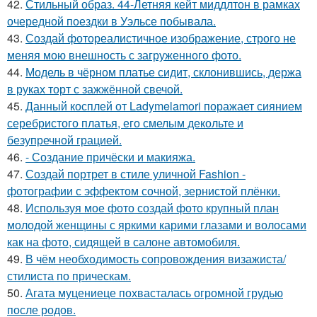
42.
Стильный образ. 44-Летняя кейт миддлтон в рамках
очередной поездки в Уэльсе побывала.
43.
Создай фотореалистичное изображение, строго не
меняя мою внешность с загруженного фото.
44.
Модель в чёрном платье сидит, склонившись, держа
в руках торт с зажжённой свечой.
45.
Данный косплей от Ladymelamori поражает сиянием
серебристого платья, его смелым декольте и
безупречной грацией.
46.
- Создание причёски и макияжа.
47.
Создай портрет в стиле уличной Fashion -
фотографии с эффектом сочной, зернистой плёнки.
48.
Используя мое фото создай фото крупный план
молодой женщины с яркими карими глазами и волосами
как на фото, сидящей в салоне автомобиля.
49.
В чём необходимость сопровождения визажиста/
стилиста по прическам.
50.
Агата муцениеце похвасталась огромной грудью
после родов.