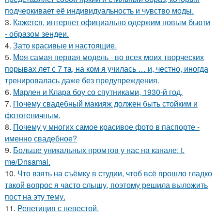
подчеркивает её индивидуальность и чувство моды.
3.
Кажется, интернет официально одержим новым бьюти
- образом зендеи.
4.
Зато красивые и настоящие.
5.
Моя самая первая модель - во всех моих творческих
порывах лет с 7 та, на ком я училась … и, честно, иногда
тренировалась даже без предупреждения.
6.
Марлен и Клара боу со спутниками, 1930-й год.
7.
Почему свадебный макияж должен быть стойким и
фотогеничным.
8.
Почему у многих самое красивое фото в паспорте -
именно свадебное?
9.
Больше уникальных промтов у нас на канале: t.
me/Dnsamai.
10.
Что взять на съёмку в студии, чтоб всё прошло гладко
такой вопрос я часто слышу, поэтому решила выложить
пост на эту тему.
11.
Репетиция с невестой.