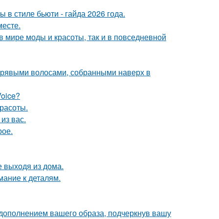
в стиле бьюти - гайда 2026 года.
месте.
 в мире моды и красоты, так и в повседневной
дрявыми волосами, собранными наверх в
Voice?
расоты.
из вас.
рое.
 выходя из дома.
мание к деталям.
 дополнением вашего образа, подчеркнув вашу