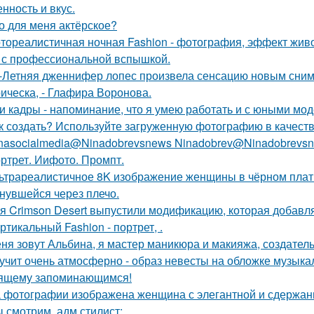
нность и вкус.
о для меня актёрское?
тореалистичная ночная Fashion - фотография, эффект живог
 с профессиональной вспышкой.
-Летняя дженнифер лопес произвела сенсацию новым сним
ическа, - Глафира Воронова.
и кадры - напоминание, что я умею работать и с юными мо
к создать? Используйте загруженную фотографию в качеств
nasocialmedia@Ninadobrevsnews Ninadobrev@Ninadobrevsn
ртрет. Иифото. Промпт.
ьтрареалистичное 8K изображение женщины в чёрном платье
нувшейся через плечо.
я Crimson Desert выпустили модификацию, которая добавл
ртикальный Fashion - портрет, .
ня зовут Альбина, я мастер маникюра и макияжа, создатель
учит очень атмосферно - образ невесты на обложке музыка
ящему запоминающимся!
 фотографии изображена женщина с элегантной и сдержан
 смотрим. адм стилист: