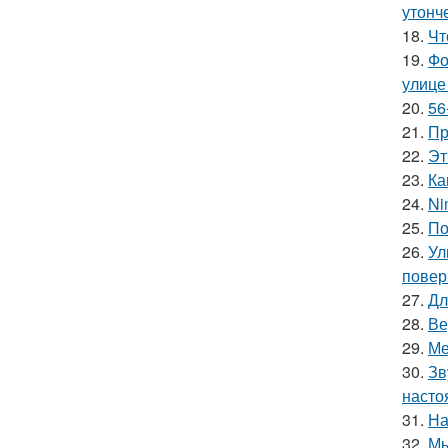
утонче
18.
Чт
19.
Фо
улице
20.
56
21.
Пр
22.
Эт
23.
Ка
24.
Ni
25.
По
26.
Ул
повер
27.
Дл
28.
Ве
29.
Ме
30.
Зв
насто
31.
На
32.
Мы