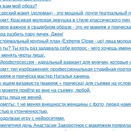
к вам мой образ?
сарский жакет (доломан) - это мощный, почти театральный 
омт: Красивая молодая девушка в стиле классического пин -а
мое важное в свадебном образе - это не макияж и прическа
ра разбить пару яичек, Джек!
стремальный крупный план (Extreme Close - up) лица моло
о ты? Ты хоть раз задавала себе вопрос - чего хочешь имен
 менять черты лица\.
йрофотосессия - идеальный вариант для мужчин, которые н
омт: тип изображения: профессиональная студийная портре
кияж и причёска мастер Наталья ханина.
 ищем визажиста (макияж + прическа) для съемки на услов
 можете прийти ко мне на съемку, любой.
рты лица не меняй.
омпты: 1 не меняя внешности женщины с фото, перед нами
стью и утонченностью.
одолжаю игру с нейросетями.
милетняя дочь Анастасии Заворотнюк с макияжем появила