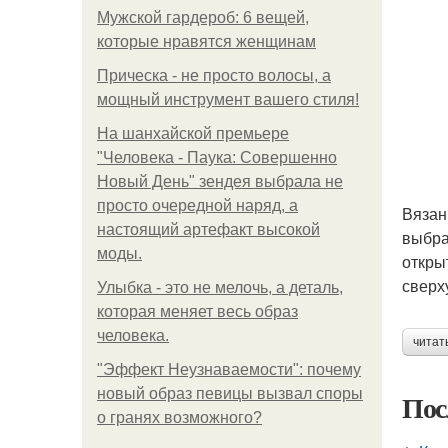
Мужской гардероб: 6 вещей,
которые нравятся женщинам
Прическа - не просто волосы, а
мощный инструмент вашего стиля!
На шанхайской премьере
"Человека - Паука: Совершенно
Новый День" зендея выбрала не
просто очередной наряд, а
Вязан
настоящий артефакт высокой
выбра
моды.
откры
сверх
Улыбка - это не мелочь, а деталь,
которая меняет весь образ
человека.
читат
"Эффект Неузнаваемости": почему
новый образ певицы вызвал споры
Пос
о гранях возможного?