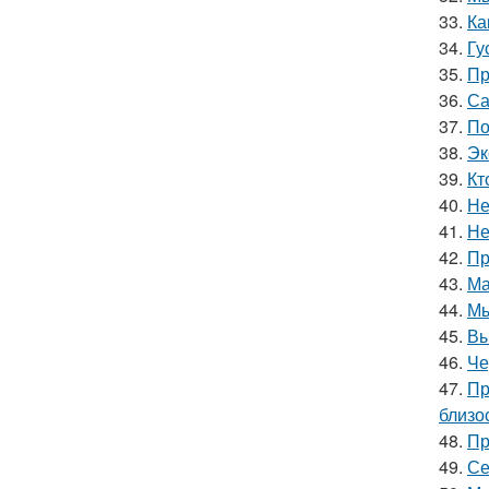
33.
Ка
34.
Гу
35.
Пр
36.
Са
37.
По
38.
Эк
39.
Кт
40.
Не
41.
Не
42.
Пр
43.
Ма
44.
Мы
45.
Вы
46.
Че
47.
Пр
близо
48.
Пр
49.
Се