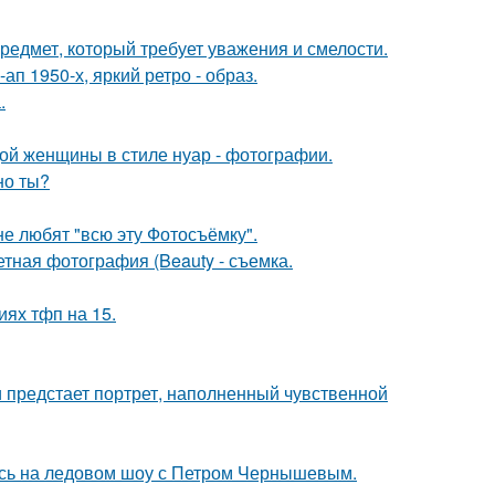
предмет, который требует уважения и смелости.
п 1950-х, яркий ретро - образ.
.
дой женщины в стиле нуар - фотографии.
но ты?
е любят "всю эту Фотосъёмку".
тная фотография (Beauty - съемка.
иях тфп на 15.
 предстает портрет, наполненный чувственной
сь на ледовом шоу с Петром Чернышевым.