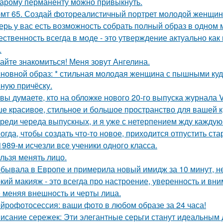
тарому перманенту можно привыкнуть.
мт 65. Создай фотореалистичный портрет молодой женщины 
ерь у вас есть возможность собрать полный образ в одном 
ественность всегда в моде - это утверждение актуально как
.
айте знакомиться! Меня зовут Ангелина.
сновной образ: * стильная молодая женщина с пышными ку
ную причёску.
 вы думаете, кто на обложке нового 20-го выпуска журнала 
е красивое, стильное и большое пространство для вашей к
реди череда выпускных, и я уже с нетерпением жду каждую 
огда, чтобы создать что-то новое, приходится отпустить ста
1989-м исчезли все ученики одного класса.
льзя менять лицо.
бывала в Европе и примерила новый имидж за 10 минут, не
кий макияж - это всегда про настроение, уверенность и вни
 меняя внешность и черты лица.
йрофотосессия: ваши фото в любом образе за 24 часа!
исание сережек: Эти элегантные серьги станут идеальным