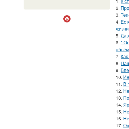
1.
К с
2.
Про
3.
Теп
4.
Ест
жизни
5.
Дав
6.
* О
объём
7.
Как
8.
Наш
9.
Впе
10.
Ин
11.
В 
12.
Не
13.
По
14.
Яр
15.
Не
16.
Не
17.
Оп