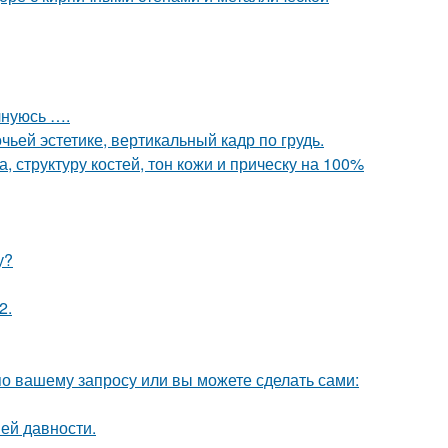
лнуюсь ….
ьей эстетике, вертикальный кадр по грудь.
 структуру костей, тон кожи и прическу на 100%
у?
2.
по вашему запросу или вы можете сделать сами:
ей давности.