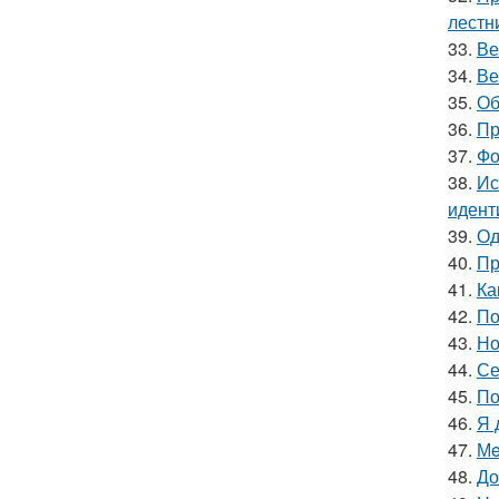
лестн
33.
Ве
34.
Ве
35.
Об
36.
Пр
37.
Фо
38.
Ис
идент
39.
Од
40.
Пр
41.
Ка
42.
По
43.
Но
44.
Се
45.
По
46.
Я 
47.
Мe
48.
До