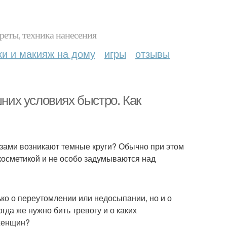
реты, техника нанесения
ки и макияж на дому
игры
отзывы
шних условиях быстро. Как
азами возникают темные круги? Обычно при этом
косметикой и не особо задумываются над
ко о переутомлении или недосыпании, но и о
да же нужно бить тревогу и о каких
 женщин?