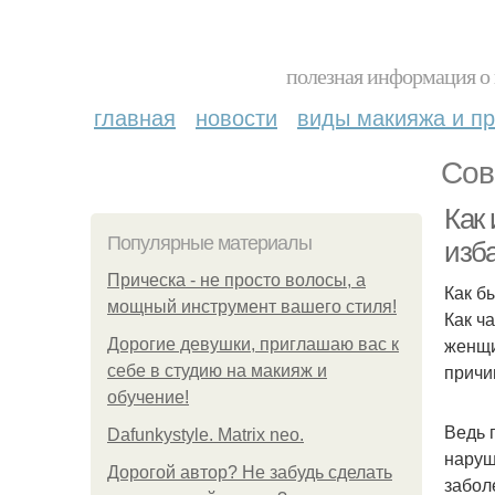
полезная информация о 
главная
новости
виды макияжа и пр
Сов
Как 
Популярные материалы
изба
Прическа - не просто волосы, а
Как б
мощный инструмент вашего стиля!
Как ч
женщи
Дорогие девушки, приглашаю вас к
причи
себе в студию на макияж и
обучение!
Ведь 
Dafunkystyle. Matrix neo.
наруш
Дорогой автор? Не забудь сделать
забол