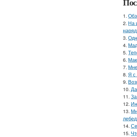
Пос
1.
Обз
2.
На 
наряд
3.
Одн
4.
Мад
5.
Теп
6.
Мак
7.
Мне
8.
Я с
9.
Воз
10.
Да
11.
За
12.
Ин
13.
Мн
лебед
14.
Се
15.
Чт