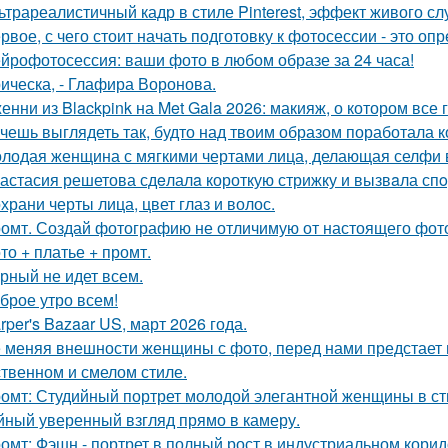
ьтрареалистичный кадр в стиле Pinterest, эффект живого слу
рвое, с чего стоит начать подготовку к фотосессии - это оп
йрофотосессия: ваши фото в любом образе за 24 часа!
ическа, - Глафира Воронова.
енни из Blackpink на Met Gala 2026: макияж, о котором все 
чешь выглядеть так, будто над твоим образом поработала к
лодая женщина с мягкими чертами лица, делающая селфи 
астасия решетова сдeлалa короткую стрижку и вызвaла спo
храни черты лица, цвет глаз и волос.
омт. Создай фотографию не отличимую от настоящего фот
то + платье + промт.
рный не идет всем.
брое утро всем!
rper's Bazaar US, март 2026 года.
 меняя внешности женщины с фото, перед нами предстает
твенном и смелом стиле.
омт: Студийный портрет молодой элегантной женщины в стил
йный уверенный взгляд прямо в камеру.
омт: Фэшн - портрет в полный рост в индустриальном кори