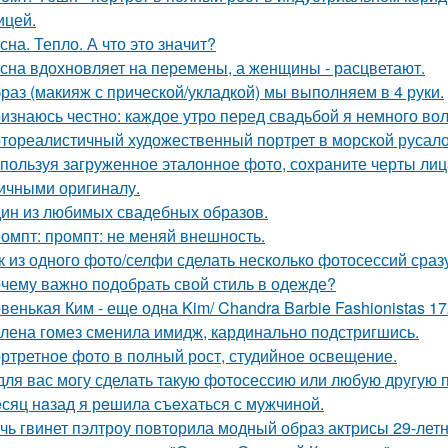
ицей.
сна. Тепло. А что это значит?
сна вдохновляет на перемены, а женщины - расцветают.
раз (макияж с прической/укладкой) мы выполняем в 4 руки.
изнаюсь честно: каждое утро перед свадьбой я немного во
тореалистичный художественный портрет в морской русалоч
пользуя загруженное эталонное фото, сохраните черты лица,
ичными оригиналу.
ин из любимых свадебных образов.
омпт: промпт: не меняй внешность.
к из одного фото/селфи сделать несколько фотосессий сраз
чему важно подобрать свой стиль в одежде?
венькая Ким - еще одна Kim/ Chandra Barbie Fashionistas 17
лена гомез сменила имидж, кардинально подстригшись.
ртретное фото в полный рост, студийное освещение.
для вас могу сделать такую фотосессию или любую другую 
сяц нaзад я рeшила съeхаться с мужчиной.
чь гвинет пэлтроу повторила модный образ актрисы 29-летн