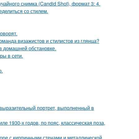
чайного снимка (Candid Shot), формат 3: 4.
ределиться со стилем.
говорят.
оманда визажистов и стилистов из глянца?
в домашней обстановке.
ры в сети.
о.
 выразительный портрет, выполненный в
е 1930-х годов, по пояс, классическая поза,
доре с кирпичными стенами и металлической