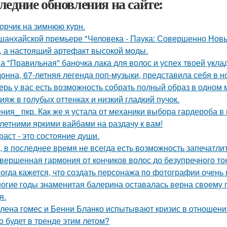
ледние обновления на сайте:
орчик на зимнюю курн.
шанхайской премьере "Человека - Паука: Совершенно Новы
, а настоящий артефакт высокой моды.
а "Правильная" баночка лака для волос и успех твоей укла
онна, 67-летняя легенда поп-музыки, представила себя в 
ерь у вас есть возможность собрать полный образ в одном 
ияж в голубых оттенках и низкий гладкий пучок.
ния_ пкр. Как же я устала от механики выбора гардероба в
 летними яркими вайбами на раздачу к вам!
раст - это состояние души.
, в последнее время не всегда есть возможность запечатлит
вершенная гармония от кончиков волос до безупречного то
огда кажется, что создать персонажа по фотографии очень 
огие годы знаменитая балерина оставалась верна своему
я.
лена гомес и Бенни Бланко испытывают кризис в отношени
о будет в тренде этим летом?