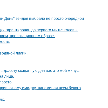
й День" зендея выбрала не просто очередной
дки гарантирован до первого мытья головы.
новом, провокационном образе.
месте.
 водяной лилии.
ь красоту созданную для вас это мой минус.
на лица.
просто.
 привычному имиджу, напоминая всем белого
ях.