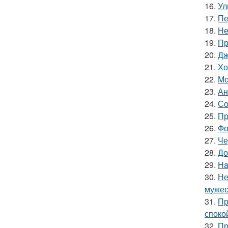
16.
Ул
17.
Пе
18.
Не
19.
Пр
20.
Дж
21.
Хо
22.
Мо
23.
Ан
24.
Со
25.
Пр
26.
Фо
27.
Че
28.
До
29.
Ha
30.
Не
мужес
31.
Пр
споко
32.
Пр