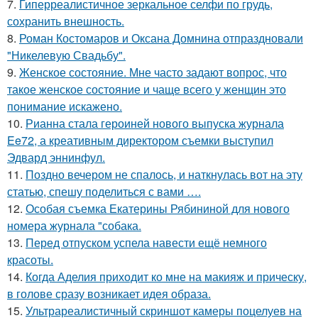
7.
Гиперреалистичное зеркальное селфи по грудь,
сохранить внешность.
8.
Роман Костомаров и Оксана Домнина отпраздновали
"Никелевую Свадьбу".
9.
Женское состояние. Мне часто задают вопрос, что
такое женское состояние и чаще всего у женщин это
понимание искажено.
10.
Рианна стала героиней нового выпуска журнала
Ee72, а креативным директором съемки выступил
Эдвард эннинфул.
11.
Поздно вечером не спалось, и наткнулась вот на эту
статью, спешу поделиться с вами ….
12.
Особая съемка Екатерины Рябининой для нового
номера журнала "собака.
13.
Перед отпуском успела навести ещё немного
красоты.
14.
Когда Аделия приходит ко мне на макияж и прическу,
в голове сразу возникает идея образа.
15.
Ультрареалистичный скриншот камеры поцелуев на