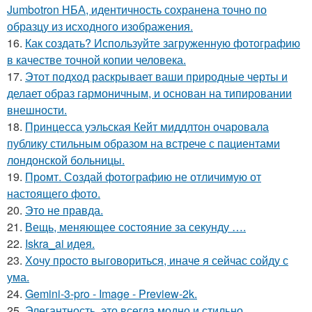
Jumbotron НБА, идентичность сохранена точно по
образцу из исходного изображения.
16.
Как создать? Используйте загруженную фотографию
в качестве точной копии человека.
17.
Этот подход раскрывает ваши природные черты и
делает образ гармоничным, и основан на типировании
внешности.
18.
Принцесса уэльская Кейт миддлтон очаровала
публику стильным образом на встрече с пациентами
лондонской больницы.
19.
Промт. Создай фотографию не отличимую от
настоящего фото.
20.
Это не правда.
21.
Вещь, меняющее состояние за секунду ….
22.
Iskra_ai идея.
23.
Хочу просто выговориться, иначе я сейчас сойду с
ума.
24.
Gemini-3-pro - Image - Preview-2k.
25.
Элегантность, это всегда модно и стильно.