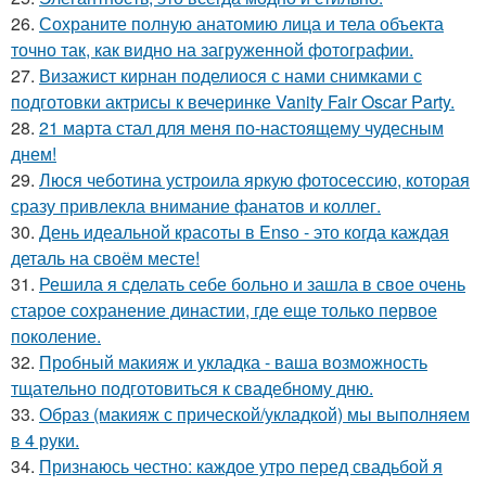
26.
Сохраните полную анатомию лица и тела объекта
точно так, как видно на загруженной фотографии.
27.
Визажист кирнан поделиося с нами снимками с
подготовки актрисы к вечеринке Vanity Fair Oscar Party.
28.
21 марта стал для меня по-настоящему чудесным
днем!
29.
Люся чеботина устроила яркую фотосессию, которая
сразу привлекла внимание фанатов и коллег.
30.
День идеальной красоты в Enso - это когда каждая
деталь на своём месте!
31.
Решила я сделать себе больно и зашла в свое очень
старое сохранение династии, где еще только первое
поколение.
32.
Пробный макияж и укладка - ваша возможность
тщательно подготовиться к свадебному дню.
33.
Образ (макияж с прической/укладкой) мы выполняем
в 4 руки.
34.
Признаюсь честно: каждое утро перед свадьбой я