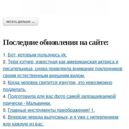
читать дальше →
Последние обновления на сайте:
1.
Бот, которым пользуюсь vk.
2.
Тери хэтчер, известная как американская актриса и
писательница, снова привлекла внимание поклонников
своим естественным внешним видом.
3.
Когда человек светится изнутри, это невозможно
подделать.
4.
Подготовила для вас фото самой запрашиваемой
прически - Мальвинки.
5.
Главные инструменты преображения! 1.
6.
Впереди череда выпускных, и я уже с нетерпением
жду каждую из вас.