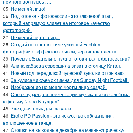
немного волнуюсь ….
35.
Не меняй лицо!
36.
Подготовка к фотосессии - это ключевой этап,
который напрямую влияет на итоговое качество
фотографий.
37.
Не меняй черты лица.
38.
Создай портрет в стиле уличной Fashion -
фотографии с эффектом сочной, зернистой плёнки.
39.
Почему обязательно нужно готовиться к фотосессии?
40.
Алина кабаева совершила визит в столицу Китая.
41.
Новый год переделкой чудесной куколки открываю.
42.
За кулисами съемок гимна для Sunday Night Football.
43.
Изображение не меняя черты лица создай.
44.
Образ пуджи для презентации музыкального альбома
к фильму "Jana Nayagan".
45.
Звездная ночь для ритуала.
46.
Erotic PD Passion - это искусство соблазнения,
воплощенное в танце.
47.
Окошки на выходные декабря на макияж/прическу/