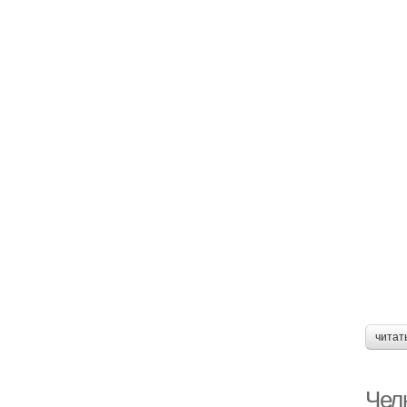
читат
Челк