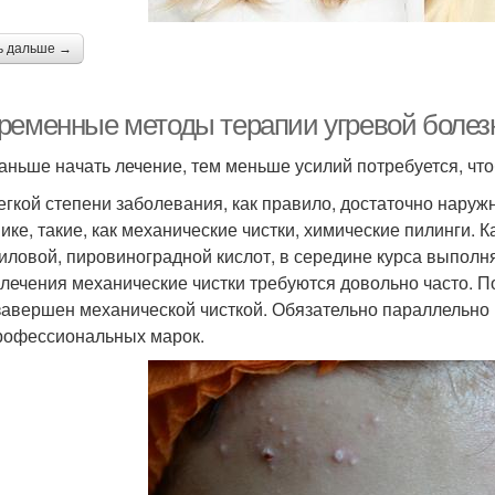
ь дальше →
ременные методы терапии угревой болезн
аньше начать лечение, тем меньше усилий потребуется, что
егкой степени заболевания, как правило, достаточно нару
нике, такие, как механические чистки, химические пилинги. 
иловой, пировиноградной кислот, в середине курса выполн
 лечения механические чистки требуются довольно часто. П
завершен механической чисткой. Обязательно параллельн
рофессиональных марок.