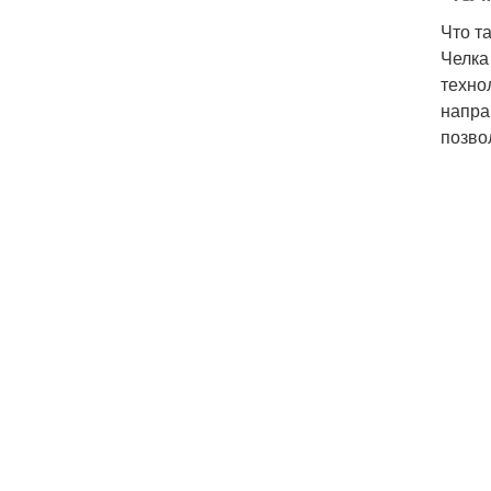
Что т
Челка
техно
напра
позво