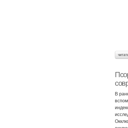
читат
Псо
сов
В ран
вспом
индек
иссле
Окклю
окклю