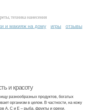
реты, техника нанесения
ки и макияж на дому
игры
отзывы
ть и красоту
пищу разнообразных продуктов, богатых
ет организм в целом. В частности, на кожу
 А, С и Е – рыба, фрукты и орехи.