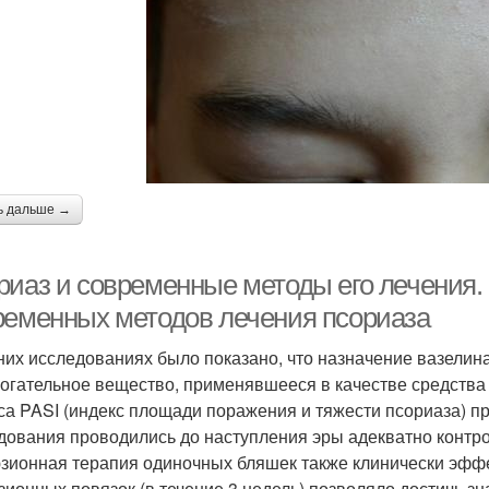
ь дальше →
риаз и современные методы его лечения
ременных методов лечения псориаза
них исследованиях было показано, что назначение вазелина
огательное вещество, применявшееся в качестве средства
са PASI (индекс площади поражения и тяжести псориаза) пр
дования проводились до наступления эры адекватно конт
зионная терапия одиночных бляшек также клинически эфф
зионных повязок (в течение 3 недель) позволяло достичь зн