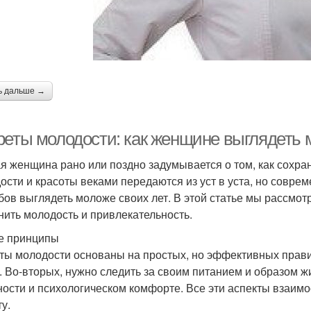
ь дальше →
реты молодости: как женщине выглядеть 
я женщина рано или поздно задумывается о том, как сохра
ости и красоты веками передаются из уст в уста, но совр
бов выглядеть моложе своих лет. В этой статье мы рассмо
нить молодость и привлекательность.
е принципы
ты молодости основаны на простых, но эффективных прави
. Во-вторых, нужно следить за своим питанием и образом жи
ности и психологическом комфорте. Все эти аспекты взаим
у.