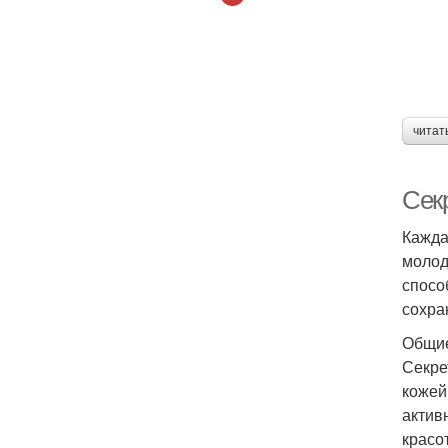
читат
Сек
Кажда
молод
спосо
сохра
Общи
Секре
кожей
актив
красот