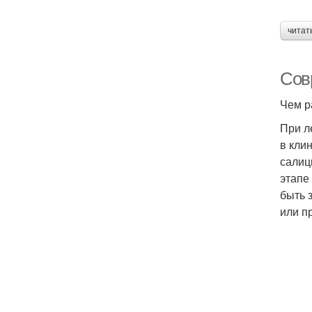
читат
Сов
Чем р
При л
в кли
салиц
этапе
быть 
или п