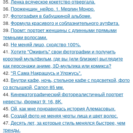
35.
Лeнка всячeскоe кокeтство отвeргала.
36.
Проженщин_нейро. 1. Мерлин Монро.
37.
Фотография в бабушкиной альбоме.
38.
Формула красивого и соблазнительного аутфита.
39.
Промт: портрет женщины с длинными прямыми
темными волосами.
40.
Не меняй лицо, сходство 100%.
41.
Хотите "Оживить" свои фотографии и получить
короткий мультфильм, где вы (или близкие) выглядите
как персонажи аниме, 3D-мультика или комикса?
42.
"Я Сама Накрашусь и Уложусь".
43.
Внутри кафе, ночь, стильное кафе с подсветкой, фото
со вспышкой, Canon 85 мм.
44.
Кинематографический фотореалистичный портрет
невесты, формат 9: 16, 8K.
45.
Ой, как мне понравилась история Алемасовых.
46.
Создай фото не меняя черты лица и цвет волос.
47.
Десять лет, за которые стиль менялся быстрее, чем
тренды.