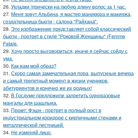
26.
Укладки /прически на любую длину волос за 1 час.
27.
Меня зовут Альбина, я мастер маникюра и макияжа,
создательница бьюти - салона "Райхана".
28.
Это изображение представляет собой классический
бьюти - портрет в стиле "Роковой Женщины" (Femme
Fatale.
29.
Хочу просто выговориться, иначе я сейчас сойду с
ума.
30.
Как вам мой образ?
31.
Скоро самая замечательная пора, выпускные вечера
и самый трепетный момент в жизни учеников,
абитуриентов и конечно же их родных!
32.
В Госдуме предложили запретить одноразовые
мангалы для шашлыка.
33.
Промт: Фэшн - портрет в полный рост в
индустриальном коридоре с кирпичными стенами и
металлической лестницей.
34.
Не изменяй лицо.