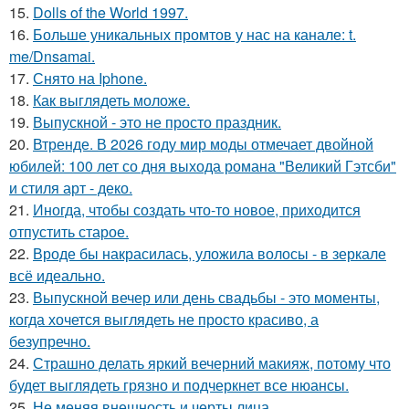
15.
Dolls of the World 1997.
16.
Больше уникальных промтов у нас на канале: t.
me/Dnsamai.
17.
Снято на Iphone.
18.
Как выглядеть моложе.
19.
Выпускной - это не просто праздник.
20.
Втренде. В 2026 году мир моды отмечает двойной
юбилей: 100 лет со дня выхода романа "Великий Гэтсби"
и стиля арт - деко.
21.
Иногда, чтобы создать что-то новое, приходится
отпустить старое.
22.
Вроде бы накрасилась, уложила волосы - в зеркале
всё идеально.
23.
Выпускной вечер или день свадьбы - это моменты,
когда хочется выглядеть не просто красиво, а
безупречно.
24.
Страшно делать яркий вечерний макияж, потому что
будет выглядеть грязно и подчеркнет все нюансы.
25.
Не меняя внешность и черты лица.