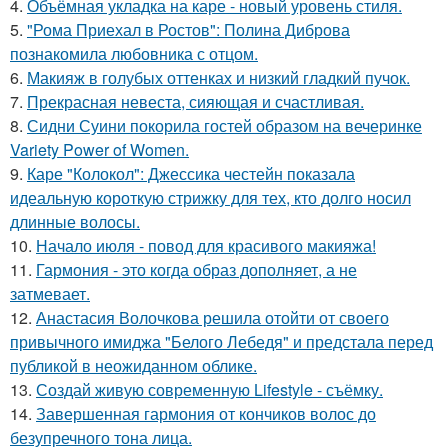
4.
Объёмная укладка на каре - новый уровень стиля.
5.
"Рома Приехал в Ростов": Полина Диброва
познакомила любовника с отцом.
6.
Макияж в голубых оттенках и низкий гладкий пучок.
7.
Прекрасная невеста, сияющая и счастливая.
8.
Сидни Суини покорила гостей образом на вечеринке
Variety Power of Women.
9.
Каре "Колокол": Джессика честейн показала
идеальную короткую стрижку для тех, кто долго носил
длинные волосы.
10.
Начало июля - повод для красивого макияжа!
11.
Гармония - это когда образ дополняет, а не
затмевает.
12.
Анастасия Волочкова решила отойти от своего
привычного имиджа "Белого Лебедя" и предстала перед
публикой в неожиданном облике.
13.
Создай живую современную Lifestyle - съёмку.
14.
Завершенная гармония от кончиков волос до
безупречного тона лица.