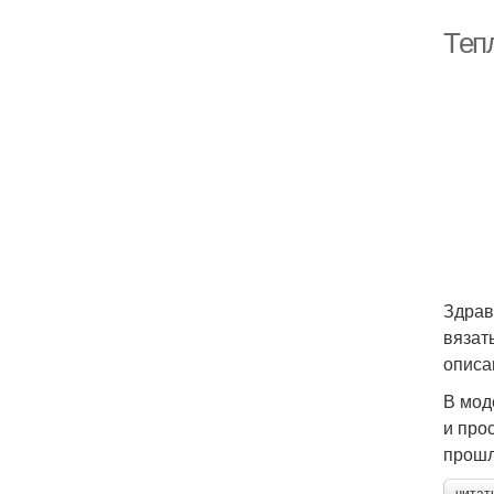
Тепл
Здрав
вязат
описа
В мод
и про
прошл