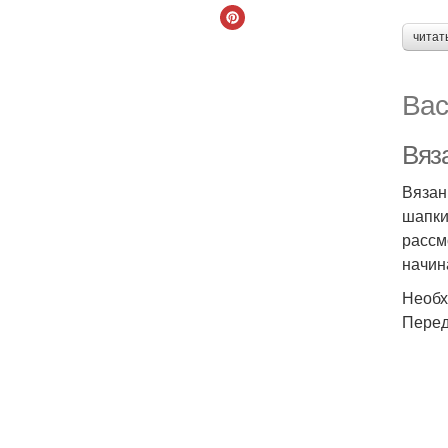
читат
Вас
Вяз
Вязан
шапки
рассм
начин
Необх
Перед