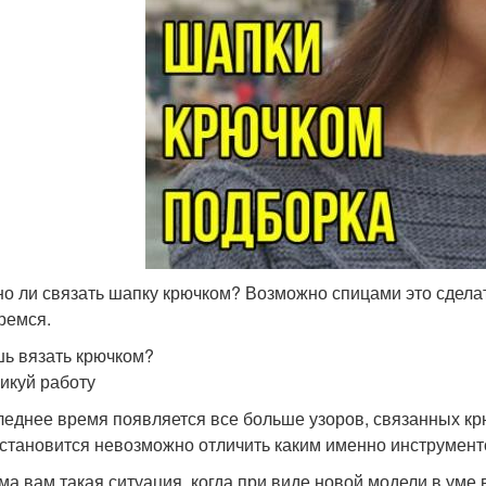
о ли связать шапку крючком? Возможно спицами это сделат
ремся.
ь вязать крючком?
икуй работу
леднее время появляется все больше узоров, связанных кр
 становится невозможно отличить каким именно инструмент
ма вам такая ситуация, когда при виде новой модели в уме 