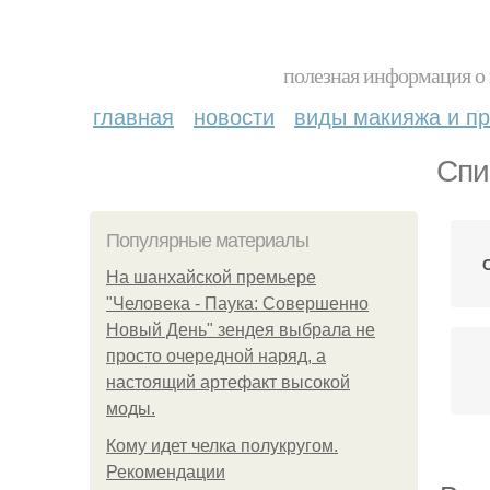
полезная информация о 
главная
новости
виды макияжа и пр
Спи
Популярные материалы
На шанхайской премьере
"Человека - Паука: Совершенно
Новый День" зендея выбрала не
просто очередной наряд, а
настоящий артефакт высокой
моды.
Кому идет челка полукругом.
Рекомендации