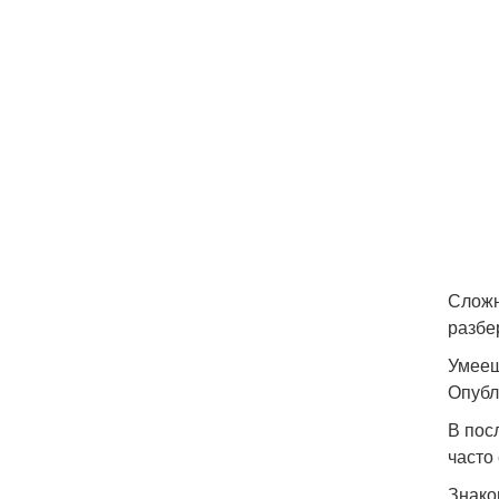
Сложн
разбе
Умееш
Опубл
В пос
часто
Знако