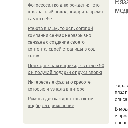
Вяз
Фотосессия ко дню рождения, это
мод
прекрасный повод подарить время
самой себе.
Работа в MLM, то есть сетевой
компании сейчас неразрывно
связана с создание своего
контента, своей страницы в соц
сетях.
Приходи к нам в прикиде в стиле 90
х и получай подарки от руки вверх!
Интересные факты о красоте,
Здрав
которые я узнала в питере.
вязат
описа
Румяна для каждого типа кожи:
подбор и применение
В мод
и про
прошл