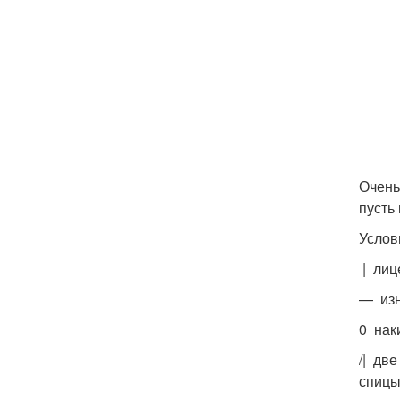
Очень
пусть
Услов
| лиц
— изн
0 нак
/| дв
спицы