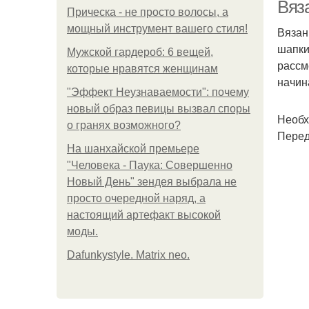
Вяз
Прическа - не просто волосы, а
мощный инструмент вашего стиля!
Вязан
шапки
С
Мужской гардероб: 6 вещей,
рассм
которые нравятся женщинам
начин
"Эффект Неузнаваемости": почему
новый образ певицы вызвал споры
Необх
о гранях возможного?
Перед
На шанхайской премьере
"Человека - Паука: Совершенно
Новый День" зендея выбрала не
просто очередной наряд, а
настоящий артефакт высокой
моды.
Dafunkystyle. Matrix neo.