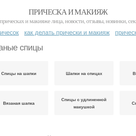
ПРИЧЕСКА И МАКИЯЖ
прическах и макияже лица, новости, отзывы, новинки, сек
ичесок
как делать прически и макияж
причес
аные спицы
Спицы на шапки
Шапки на спицах
В
Спицы с удлиненной
Вязаная шапка
С
макушкой
Спиц
Спицы со схемами
Вязаная чалма