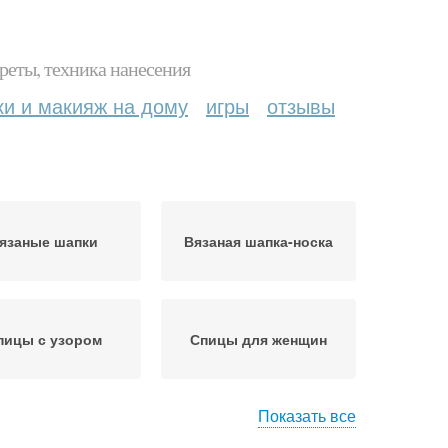
реты, техника нанесения
ки и макияж на дому
игры
отзывы
язаные шапки
Вязаная шапка-носка
пицы с узором
Спицы для женщин
Показать все
ы для начинающих
Вязаные женщины