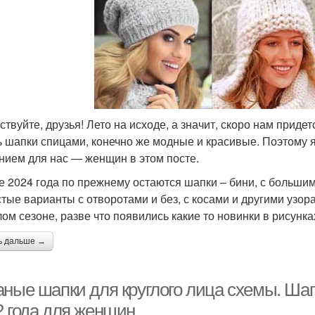
ствуйте, друзья! Лето на исходе, а значит, скоро нам приде
ь шапки спицами, конечно же модные и красивые. Поэтому 
нием для нас — женщин в этом посте.
е 2024 года по прежнему остаются шапки – бини, с большим
стые варианты с отворотами и без, с косами и другими узора
ом сезоне, разве что появились какие то новинки в рисунк
ь дальше →
аные шапки для круглого лица схемы. Ша
2 года для женщин