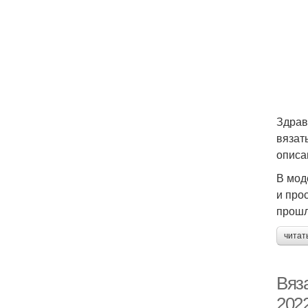
Здрав
вязат
описа
В мод
и про
прошл
читат
Вяз
202