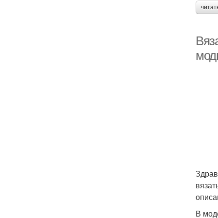
читат
Вяз
мод
Здрав
вязат
описа
В мод