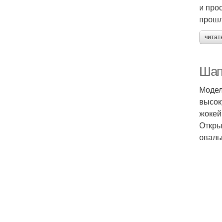
и про
прошл
читат
Шап
Модел
высок
жокей
Откры
оваль