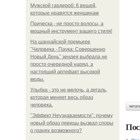
Мужской гардероб: 6 вещей,
которые нравятся женщинам
Прическа - не просто волосы, а
мощный инструмент вашего стиля!
На шанхайской премьере
"Человека - Паука: Совершенно
Новый День" зендея выбрала не
просто очередной наряд, а
настоящий артефакт высокой
моды.
Улыбка - это не мелочь, а деталь,
которая меняет весь образ
человека.
читат
"Эффект Неузнаваемости": почему
новый образ певицы вызвал споры
Пос
о гранях возможного?