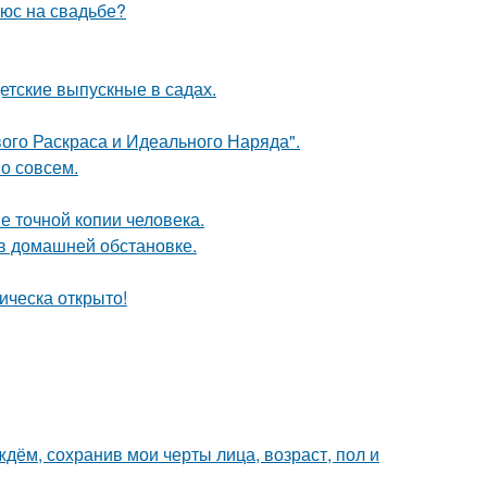
люс на свадьбе?
детские выпускные в садах.
вого Раскраса и Идеального Наряда".
о совсем.
е точной копии человека.
в домашней обстановке.
ическа открыто!
дём, сохранив мои черты лица, возраст, пол и