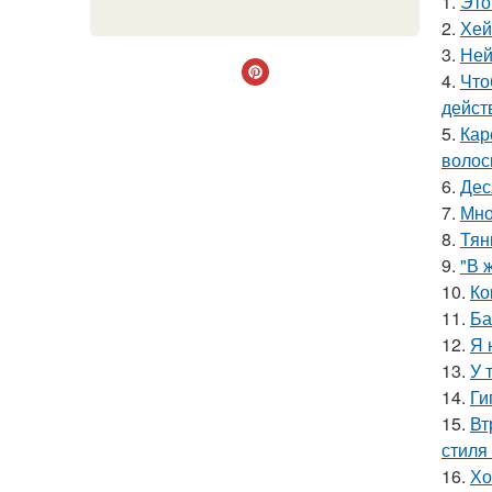
1.
Это
2.
Хей
3.
Ней
4.
Что
дейст
5.
Кар
волос
6.
Дес
7.
Мно
8.
Тян
9.
"В 
10.
Ко
11.
Ба
12.
Я 
13.
У 
14.
Ги
15.
Вт
стиля 
16.
Хо