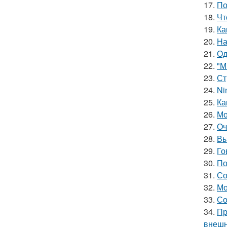
17.
По
18.
Чт
19.
Ка
20.
На
21.
Од
22.
"М
23.
Ст
24.
Ni
25.
Ка
26.
Мо
27.
Оч
28.
Вы
29.
Го
30.
По
31.
Со
32.
Мо
33.
Со
34.
Пр
внешн