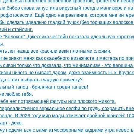
т день был наполнен особенной красотой, трепетом и неве
ли бибер снова запустила вирусный тренд в маникюре и на 
рофотосессии. Ещё одно направление, которое мне интерес
бы сделать идеально гладкий пучок (без торчащих волосков
вий и стайлинг.
е "Колокол": Джессика честейн показала идеальную коротку
ы.
ять лет назад все красили веки плотными слоями.
гие знают меня как свадебного визажиста и мастера по при
ь сивэй только что доказала, что минимализм - это вершина
жизни ничего не бывает даром, даже взаимность Н. к. Крупск
гда стоит выбрать гладкую прическу?
льный танец - бриллиант среди танцев!
не люблю тебя.
тебя нет потрясающей фигуры или плоского живота.
перреалистичное зеркальное селфи по грудь, сохранить вн
ренде. В 2026 году мир моды отмечает двойной юбилей: 100
арт - деко.
чу поделиться с вами атмосферными кадрами утра невесты