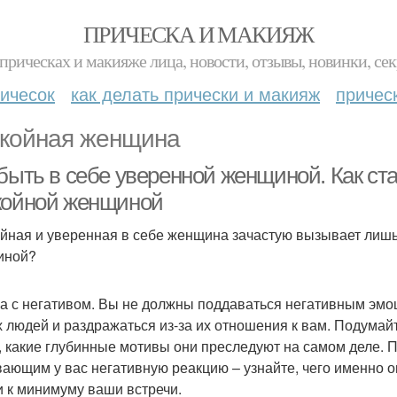
ПРИЧЕСКА И МАКИЯЖ
прическах и макияже лица, новости, отзывы, новинки, сек
ичесок
как делать прически и макияж
причес
койная женщина
 быть в себе уверенной женщиной. Как ст
койной женщиной
йная и уверенная в себе женщина зачастую вызывает лишь 
иной?
а с негативом. Вы не должны поддаваться негативным эмоц
х людей и раздражаться из-за их отношения к вам. Подумайте
, какие глубинные мотивы они преследуют на самом деле. П
ающим у вас негативную реакцию – узнайте, чего именно он
и к минимуму ваши встречи.