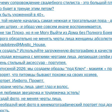
чему сопровождение свадебного стилиста - это большой п
о будет в тренде этим летом?
к быть ухоженной в 40+.
 той неделе началась самая нежная и трогательная пора - 
ин штрих - и образ уже совсем иначе воспринимается.
не так Плохо, но я не Могу Выйти из Дома без Полного Бое
рого обязательно не менять черты лица женщины абсолютн
nadobrev@Mystic_House.
к создать? Используйте загруженную фотографию в качеств
лодая женщина с мягкими чертами лица, делающая селфи 
ень стильный аксессуар - портупея.
пускной 2026: мы создаем образы "под Ключ" - макияж + пр
ворят, что питомцы бывают похожи на своих хозяев.
ртрет. Иифото. Промпт.
храни черты лица, цвет глаз и волос.
я любимая звездочка и трудяжечка эстель!
здай фото, не меняя черты лица.
еобразуй моё фото в кинематографический портрет под дож
ость.