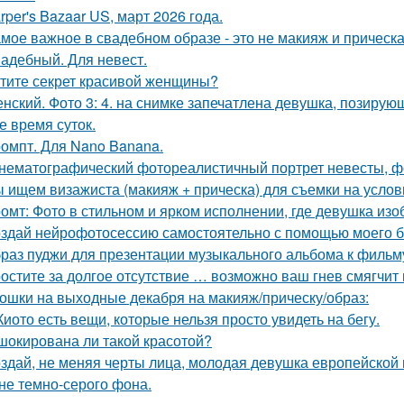
rper's Bazaar US, март 2026 года.
мое важное в свадебном образе - это не макияж и прическа
адебный. Для невест.
тите секрет красивой женщины?
нский. Фото 3: 4. на снимке запечатлена девушка, позиру
е время суток.
омпт. Для Nano Banana.
нематографический фотореалистичный портрет невесты, фо
 ищем визажиста (макияж + прическа) для съемки на услов
омт: Фото в стильном и ярком исполнении, где девушка из
здай нейрофотосессию самостоятельно с помощью моего б
раз пуджи для презентации музыкального альбома к фильму
остите за долгое отсутствие … возможно ваш гнев смягчит
ошки на выходные декабря на макияж/прическу/образ:
Киото есть вещи, которые нельзя просто увидеть на бегу.
шокирована ли такой красотой?
здай, не меняя черты лица, молодая девушка европейской 
не темно-серого фона.