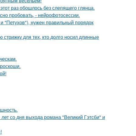
роятным весельем!
этот раз обошлось без слепящего глянца.
но пробовать, - нейрофотосессии.
 и "Петухов"), нужен правильный порядок
ю стрижку для тех, кто долго носил длинные
ческам.
 роскоши.
ой!
ешность.
 лет со дня выхода романа "Великий Гэтсби" и
!