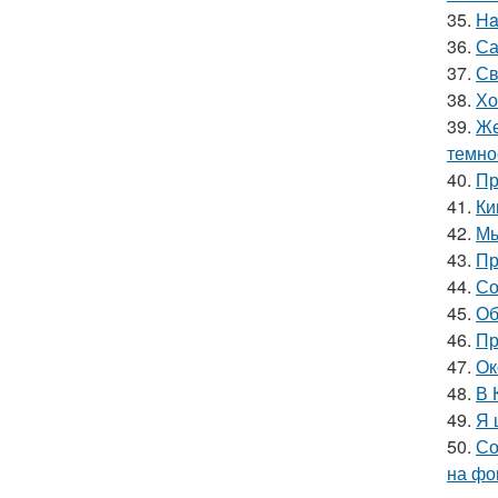
35.
Ha
36.
Са
37.
Св
38.
Хо
39.
Же
темно
40.
Пр
41.
Ки
42.
Мы
43.
Пр
44.
Со
45.
Об
46.
Пр
47.
Ок
48.
В 
49.
Я 
50.
Со
на фо