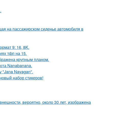
.
ющая на пассажирском сиденье автомобиля в
рмат 9: 16, 8K.
иях тфп на 15.
ображена крупным планом.
ота Nanabanana.
 "Jana Nayagan".
 новый набор стикеров!
внешности, вероятно, около 30 лет, изображена