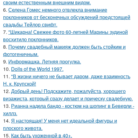
своим естественным внешним видом.
6.
Селена Гомес немного отвлекла внимание
поклонников от бесконечных обсуждений предстоящей
свадьбы Тейлор свифт.
7.
"Шикарна! Свежее фото 60-летней Марины зудиной
восхитило поклонников.
8.
Почему свадебный макияж должен быть стойким и
фотогеничным.
9.
Информашка. Летняя прогулка.
10.
Dolls of the World 1997.
11.
"В жизни ничего не бывает даром, даже взаимность
Н. к. Крупской!
12.
Добрый день! Подскажите, пожалуйста, хорошего
визажиста, который сразу делает и прическу свадебную.
13.
Рианна надела бандо - костюм на шопинг в Беверли -
хиллз.
14.
Я настоящая! У меня нет идеальной фигуры и
плоского живота.
15.
Как быть ухоженной в 40+.