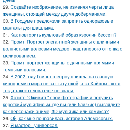
29.
Создайте изображение, не изменяя черты лица
женщины, стоящей между двумя доберманами.
30.
В Госдуме предложили запретить одноразовые
мангалы для шашлыка.
31.
Как повторить культовый образ кэролин бессетт?
32.
Промт. Портрет элегантной женщины с длинными
волнистыми волосами медово - каштанового оттенка с
мелированием.
33.
Промт: портрет женщины с длинными прямыми
темными волосами.
34.
В 2002 году Гвинет пэлтроу пришла на главную
кинопремию мира не за статуэткой, а за Хайпом - хотя
тогда такого слова еще не знали.
35.
Хотите "Оживить" свои фотографии и получить
короткий мультфильм, где вы (или близкие) выглядите
как персонажи аниме, 3D-мультика или комикса?
36.
Ой, как мне понравилась история Алемасовых.
37.
Я мастер - универсал.