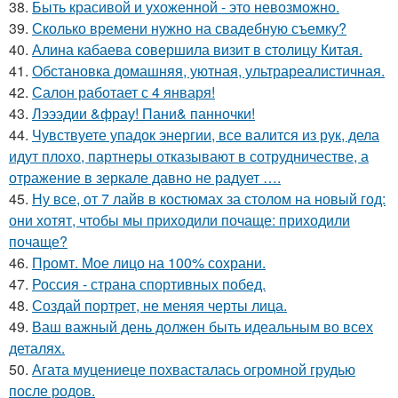
38.
Быть красивой и ухоженной - это невозможно.
39.
Сколько времени нужно на свадебную съемку?
40.
Алина кабаева совершила визит в столицу Китая.
41.
Обстановка домашняя, уютная, ультрареалистичная.
42.
Салон работает с 4 января!
43.
Лэээдии &фрау! Пани& панночки!
44.
Чувствуете упадок энергии, все валится из рук, дела
идут плохо, партнеры отказывают в сотрудничестве, а
отражение в зеркале давно не радует ….
45.
Ну все, от 7 лайв в костюмах за столом на новый год:
они хотят, чтобы мы приходили почаще: приходили
почаще?
46.
Промт. Мое лицо на 100% сохрани.
47.
Россия - страна спортивных побед.
48.
Создай портрет, не меняя черты лица.
49.
Ваш важный день должен быть идеальным во всех
деталях.
50.
Агата муцениеце похвасталась огромной грудью
после родов.