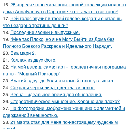
16.
25 апреля я посетила показ новой коллекции модного
дома Annaivanova в Саратове, я осталась в восторге!
17.
Чей голос звучит в твоей голове, когда ты считаешь,
что бездарно тратишь деньги?
18.
Последние звонки и выпускные.
19.
"Мне так Плохо, но я не Могу Выйти из Дома без
Полного Боевого Раскраса и Идеального Наряда".
20.
Ева мари 2.
21.
Коллаж из двух фото.
22.
На мой взгляд, самая арт - терапевтичная программа
на тв - "Модный Приговор".
23.
Власий вдруг до боли знакомый голос услышал.
24.
Сохрани черты лица, цвет глаз и волос.
25.
Весна - идеальное время для обновления.
26.
Стереотипическое мышление. Хорошо или плохо?
27.
На фотографии изображена женщина с элегантной и
сдержанной внешностью.
28.
21 марта стал для меня по-настоящему чудесным
днем!