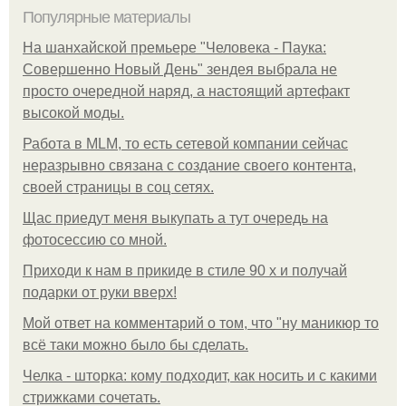
Популярные материалы
На шанхайской премьере "Человека - Паука:
Совершенно Новый День" зендея выбрала не
просто очередной наряд, а настоящий артефакт
высокой моды.
Работа в MLM, то есть сетевой компании сейчас
неразрывно связана с создание своего контента,
своей страницы в соц сетях.
Щас приедут меня выкупать а тут очередь на
фотосессию со мной.
Приходи к нам в прикиде в стиле 90 х и получай
подарки от руки вверх!
Мой ответ на комментарий о том, что "ну маникюр то
всё таки можно было бы сделать.
Челка - шторка: кому подходит, как носить и с какими
стрижками сочетать.