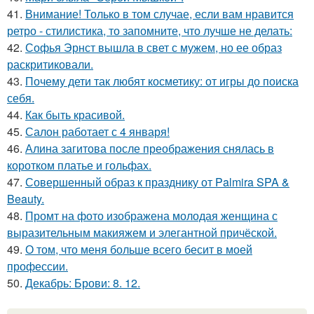
41.
Внимание! Только в том случае, если вам нравится
ретро - стилистика, то запомните, что лучше не делать:
42.
Софья Эрнст вышла в свет с мужем, но ее образ
раскритиковали.
43.
Почему дети так любят косметику: от игры до поиска
себя.
44.
Как быть красивой.
45.
Салон работает с 4 января!
46.
Алина загитова после преображения снялась в
коротком платье и гольфах.
47.
Совершенный образ к празднику от Palmira SPA &
Beauty.
48.
Промт на фото изображена молодая женщина с
выразительным макияжем и элегантной причёской.
49.
О том, что меня больше всего бесит в моей
профессии.
50.
Декабрь: Брови: 8. 12.