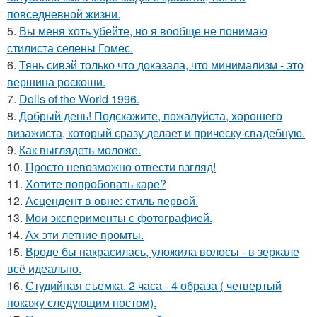
повседневной жизни.
5.
Вы меня хоть убейте, но я вообще не понимаю
стилиста селены Гомес.
6.
Тянь сивэй только что доказала, что минимализм - это
вершина роскоши.
7.
Dolls of the World 1996.
8.
Добрый день! Подскажите, пожалуйста, хорошего
визажиста, который сразу делает и прическу свадебную.
9.
Как выглядеть моложе.
10.
Просто невозможно отвести взгляд!
11.
Хотите попробовать каре?
12.
Асцендент в овне: стиль первой.
13.
Мои эксперименты с фотографией.
14.
Ах эти летние промты.
15.
Вроде бы накрасилась, уложила волосы - в зеркале
всё идеально.
16.
Студийная съемка. 2 часа - 4 образа ( четвертый
покажу следующим постом).