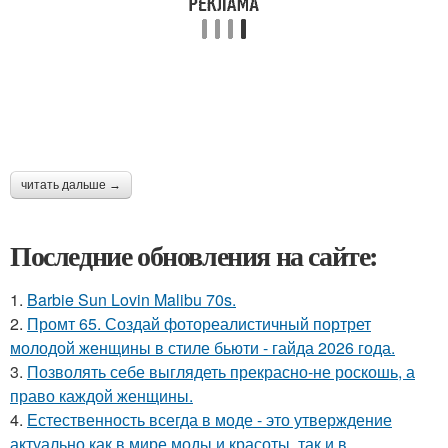
читать дальше →
Последние обновления на сайте:
1.
Barbie Sun Lovin Malibu 70s.
2.
Промт 65. Создай фотореалистичный портрет
молодой женщины в стиле бьюти - гайда 2026 года.
3.
Позволять себе выглядеть прекрасно-не роскошь, а
право каждой женщины.
4.
Естественность всегда в моде - это утверждение
актуально как в мире моды и красоты, так и в