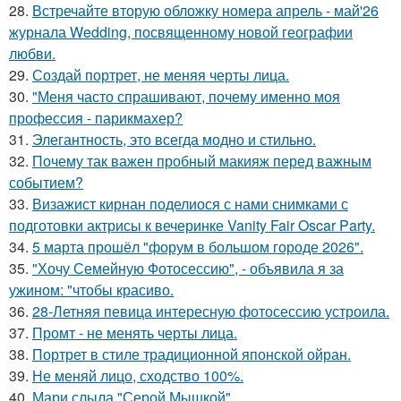
28.
Встречайте вторую обложку номера апрель - май'26
журнала Wedding, посвященному новой географии
любви.
29.
Создай портрет, не меняя черты лица.
30.
"Меня часто спрашивают, почему именно моя
профессия - парикмахер?
31.
Элегантность, это всегда модно и стильно.
32.
Почему так важен пробный макияж перед важным
событием?
33.
Визажист кирнан поделиося с нами снимками с
подготовки актрисы к вечеринке Vanity Fair Oscar Party.
34.
5 марта прошёл "форум в большом городе 2026".
35.
"Хочу Семейную Фотосессию", - объявила я за
ужином: "чтобы красиво.
36.
28-Летняя певица интересную фотосессию устроила.
37.
Промт - не менять черты лица.
38.
Портрет в стиле традиционной японской ойран.
39.
Не меняй лицо, сходство 100%.
40.
Мари слыла "Серой Мышкой".