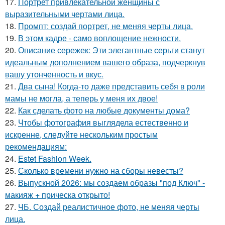
17.
Портрет привлекательной женщины с
выразительными чертами лица.
18.
Промпт: создай портрет, не меняя черты лица.
19.
В этом кадре - само воплощение нежности.
20.
Описание сережек: Эти элегантные серьги станут
идеальным дополнением вашего образа, подчеркнув
вашу утонченность и вкус.
21.
Два сына! Когда-то даже представить себя в роли
мамы не могла, а теперь у меня их двое!
22.
Как сделать фото на любые документы дома?
23.
Чтобы фотография выглядела естественно и
искренне, следуйте нескольким простым
рекомендациям:
24.
Estet Fashion Week.
25.
Сколько времени нужно на сборы невесты?
26.
Выпускной 2026: мы создаем образы "под Ключ" -
макияж + прическа открыто!
27.
ЧБ. Создай реалистичное фото, не меняя черты
лица.