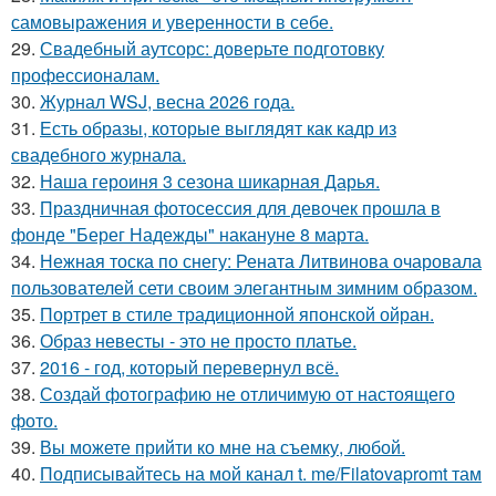
самовыражения и уверенности в себе.
29.
Свадебный аутсорс: доверьте подготовку
профессионалам.
30.
Журнал WSJ, весна 2026 года.
31.
Есть образы, которые выглядят как кадр из
свадебного журнала.
32.
Наша героиня 3 сезона шикарная Дарья.
33.
Праздничная фотосессия для девочек прошла в
фонде "Берег Надежды" накануне 8 марта.
34.
Нежная тоска по снегу: Рената Литвинова очаровала
пользователей сети своим элегантным зимним образом.
35.
Портрет в стиле традиционной японской ойран.
36.
Образ невесты - это не просто платье.
37.
2016 - год, который перевернул всё.
38.
Создай фотографию не отличимую от настоящего
фото.
39.
Вы можете прийти ко мне на съемку, любой.
40.
Подписывайтесь на мой канал t. me/Filatovapromt там