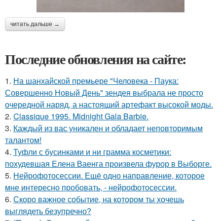
читать дальше →
Последние обновления на сайте:
1.
На шанхайской премьере "Человека - Паука:
Совершенно Новый День" зендея выбрала не просто
очередной наряд, а настоящий артефакт высокой моды.
2.
Classique 1995. Midnight Gala Barbie.
3.
Каждый из вас уникален и обладает неповторимым
талантом!
4.
Туфли с бусинками и ни грамма косметики:
похудевшая Елена Ваенга произвела фурор в Выборге.
5.
Нейрофотосессии. Ещё одно направление, которое
мне интересно пробовать, - нейрофотосессии.
6.
Скоро важное событие, на котором ты хочешь
выглядеть безупречно?