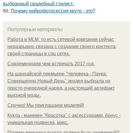
выбранный свадебный стилист.
50.
Почему нейрофотосессия круто - это?
Популярные материалы
Работа в MLM, то есть сетевой компании сейчас
неразрывно связана с создание своего контента,
своей страницы в соц сетях.
Современнаяв чем встречать 2017 год.
На шанхайской премьере "Человека - Паука:
Совершенно Новый День" зендея выбрала не
просто очередной наряд, а настоящий артефакт
высокой моды.
Срочно! Мы приглашаем моделей!
Кукла - манекен "Красотка" с аксессуарами, бонус -
уникальная подвеска, микс.
Почему женщина всегда должна быть ухоженной?