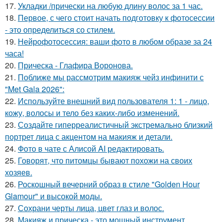
17.
Укладки /прически на любую длину волос за 1 час.
18.
Первое, с чего стоит начать подготовку к фотосессии
- это определиться со стилем.
19.
Нейрофотосессия: ваши фото в любом образе за 24
часа!
20.
Прическа - Глафира Воронова.
21.
Поближе мы рассмотрим макияж чейз инфинити с
"Met Gala 2026":
22.
Используйте внешний вид пользователя 1: 1 - лицо,
кожу, волосы и тело без каких-либо изменений.
23.
Создайте гиперреалистичный экстремально близкий
портрет лица с акцентом на макияж и детали.
24.
Фото в чате с Алисой AI редактировать.
25.
Говорят, что питомцы бывают похожи на своих
хозяев.
26.
Роскошный вечерний образ в стиле "Golden Hour
Glamour" и высокой моды.
27.
Сохрани черты лица, цвет глаз и волос.
28.
Макияж и прическа - это мощный инструмент