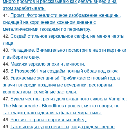
много промтов и рассказываю как делать видео и на
этом зарабатывать.
41.
Промт. Фотореалистичное изображение женщины,
сидящей на коричневом кожаном диване с
металлическими гвоздями по периметру.
42.
Создай стильное зеркальное селфи, не меняя черты
лица.
43.
Негадание. Внимательно посмотрите на эти картинки
и выберите одну.
44.
Макияж зеркало эпохи и личности.
45.
В Prospect61 мы создаём полный образ под ключ:
46.
Уважаемые женщины! Приближается новый год, а
значит впереди прздничгые вечеринки, рестораны,
корпоративы, семейные застолья.
47.
Будем честны: релиз долгожданного сиквела Vampire:
The Masquerade - Bloodlines прошел, мягко говоря, не
так гладко, как надеялись фанаты мира тьмы.
48.
Россия - страна спортивных побед.
49.
Так выглядит утро невесты, когда рядом - верно