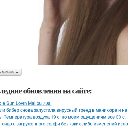
ь дальше →
ледние обновления на сайте:
bie Sun Lovin Malibu 70s.
ли бибер снова запустила вирусный тренд в маникюре и на 
у. Температура воздуха 19 с, по моим ощущениям все 30 с.
 лицо с загруженного селфи без каких-либо изменений испо