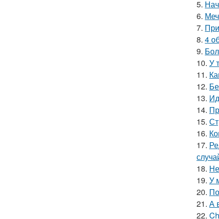
5.
Нач
6.
Меч
7.
При
8.
4 о
9.
Бол
10.
У 
11.
Ка
12.
Бе
13.
Ид
14.
Пр
15.
Ст
16.
Ко
17.
Ре
случа
18.
Не
19.
У 
20.
По
21.
А 
22.
Ch