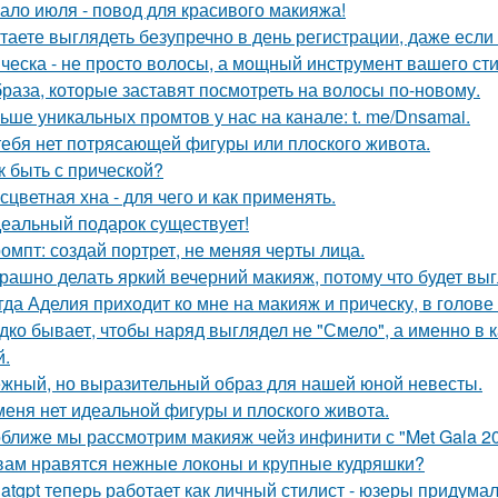
ало июля - повод для красивого макияжа!
таете выглядеть безупречно в день регистрации, даже есл
ческа - не просто волосы, а мощный инструмент вашего сти
браза, которые заставят посмотреть на волосы по-новому.
ьше уникальных промтов у нас на канале: t. me/Dnsamai.
тебя нет потрясающей фигуры или плоского живота.
к быть с прической?
сцветная хна - для чего и как применять.
еальный подарок существует!
омпт: создай портрет, не меняя черты лица.
рашно делать яркий вечерний макияж, потому что будет выг
гда Аделия приходит ко мне на макияж и прическу, в голове
дко бывает, чтобы наряд выглядел не "Смело", а именно в ка
й.
жный, но выразительный образ для нашей юной невесты.
меня нет идеальной фигуры и плоского живота.
ближе мы рассмотрим макияж чейз инфинити с "Met Gala 20
вам нравятся нежные локоны и крупные кудряшки?
atgpt теперь работает как личный стилист - юзеры придумал