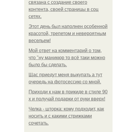
связана с создание своего
контента, своей страницы в соц
сетях.
Этот день был наполнен особенной
красотой, трепетом и невероятным
весельем!
Мой ответ на комментарий о том,
что "ну маникюр то всё таки можно
было бы сделать.
Щас приедут меня выкупать а тут
очередь на фотосессию со мной.
Приходи к нам в прикиде в стиле 90
х и получай подарки от руки вверх!
Челка - шторка: кому подходит, как
носить и с какими стрижками
сочетать.