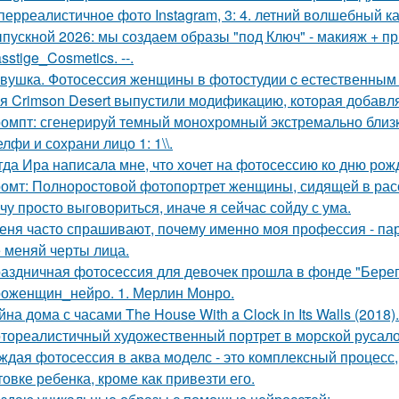
перреалистичное фото Instagram, 3: 4. летний волшебный ка
пускной 2026: мы создаем образы "под Ключ" - макияж + пр
sstige_Cosmetics. --.
вушка. Фотосессия женщины в фотостудии c естественным
я Crimson Desert выпустили модификацию, которая добавл
омпт: сгенерируй темный монохромный экстремально близ
лфи и сохрани лицо 1: 1\\.
гда Ира написала мне, что хочет на фотосессию ко дню рож
омт: Полноростовой фотопортрет женщины, сидящей в расс
чу просто выговориться, иначе я сейчас сойду с ума.
еня часто спрашивают, почему именно моя профессия - па
 меняй черты лица.
аздничная фотосессия для девочек прошла в фонде "Берег
оженщин_нейро. 1. Мерлин Монро.
йна дома с часами The House With a Clock in Its Walls (2018).
тореалистичный художественный портрет в морской русалоч
ждая фотосессия в аква моделс - это комплексный процесс,
товке ребенка, кроме как привезти его.