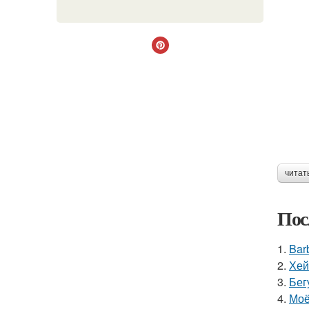
читат
Пос
1.
Bar
2.
Хей
3.
Бег
4.
Моё