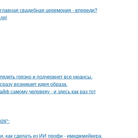
и главная свадебная церемония - впереди?
ля!
лядеть грязно и подчеркнет все нюансы.
 сразу возникает идея образа.
йф самому человеку - и здесь как раз тот
26":
и, как сделать из ИИ профи - имиджмейкера.