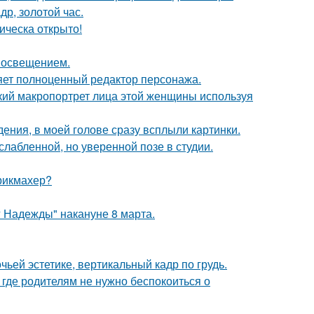
др, золотой час.
ическа открыто!
 освещением.
яет полноценный редактор персонажа.
кий макропортрет лица этой женщины используя
дения, в моей голове сразу всплыли картинки.
лабленной, но уверенной позе в студии.
рикмахер?
 Надежды" накануне 8 марта.
ьей эстетике, вертикальный кадр по грудь.
 где родителям не нужно беспокоиться о