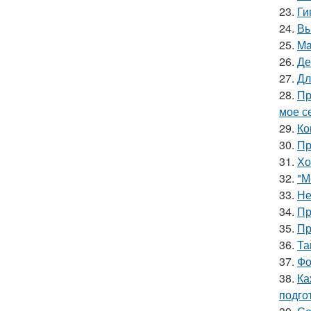
23.
Ги
24.
Вы
25.
Ma
26.
Де
27.
Дл
28.
Пр
мое се
29.
Ко
30.
Пр
31.
Хо
32.
"М
33.
Не
34.
Пр
35.
Пр
36.
Та
37.
Фо
38.
Ка
подго