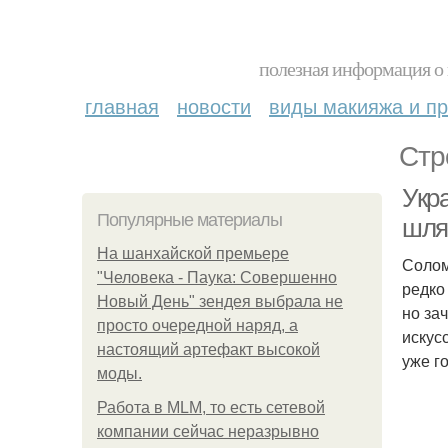
полезная информация о 
главная
новости
виды макияжа и пр
Стр
Укр
Популярные материалы
шля
На шанхайской премьере
Солом
"Человека - Паука: Совершенно
редко
Новый День" зендея выбрала не
но за
просто очередной наряд, а
искус
настоящий артефакт высокой
уже г
моды.
Работа в MLM, то есть сетевой
компании сейчас неразрывно