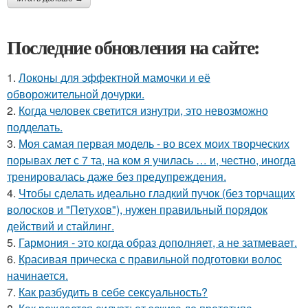
Последние обновления на сайте:
1.
Локоны для эффектной мамочки и её
обворожительной дочурки.
2.
Когда человек светится изнутри, это невозможно
подделать.
3.
Моя самая первая модель - во всех моих творческих
порывах лет с 7 та, на ком я училась … и, честно, иногда
тренировалась даже без предупреждения.
4.
Чтобы сделать идеально гладкий пучок (без торчащих
волосков и "Петухов"), нужен правильный порядок
действий и стайлинг.
5.
Гармония - это когда образ дополняет, а не затмевает.
6.
Красивая прическа с правильной подготовки волос
начинается.
7.
Как разбудить в себе сексуальность?