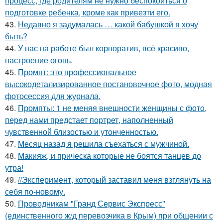
процесс, где родителям не нужно беспокоиться о
подготовке ребенка, кроме как привезти его.
43.
Недавно я задумалась … какой бабушкой я хочу
быть?
44.
У нас на работе был корпоратив, всё красиво,
настроение огонь.
45.
Промпт: это профессиональное
высокодетализированное постановочное фото, модная
фотосессия для журнала.
46.
Промпты: 1 не меняя внешности женщины с фото,
перед нами предстает портрет, наполненный
чувственной близостью и утонченностью.
47.
Месяц назад я решила съехаться с мужчиной.
48.
Макияж, и прическа которые не боятся танцев до
утра!
49.
//Эксперимент, который заставил меня взглянуть на
себя по-новому.
50.
Проводникам "Гранд Сервис Экспресс"
(единственного ж/д перевозчика в Крым) при общении с