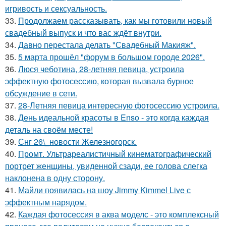
игривость и сексуальность.
33.
Продолжаем рассказывать, как мы готовили новый
свадебный выпуск и что вас ждёт внутри.
34.
Давно перестала делать "Свадебный Макияж".
35.
5 марта прошёл "форум в большом городе 2026".
36.
Люся чеботина, 28-летняя певица, устроила
эффектную фотосессию, которая вызвала бурное
обсуждение в сети.
37.
28-Летняя певица интересную фотосессию устроила.
38.
День идеальной красоты в Enso - это когда каждая
деталь на своём месте!
39.
Снг 26\_новости Железногорск.
40.
Промт. Ультрареалистичный кинематографический
портрет женщины, увиденной сзади, ее голова слегка
наклонена в одну сторону.
41.
Майли появилась на шоу Jimmy Kimmel Live с
эффектным нарядом.
42.
Каждая фотосессия в аква моделс - это комплексный