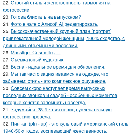
22.
Строгий стиль и женственность: гармония на
фотосессии.
23.
Готова блистать на выпускном?
24.
Фото в чате с Алисой AI редактировать.
25.
Высококачественный крупный план (портрет)
привлекательной молодой женщины, 100% сходство, с
длинными, объемными волосами.
26.
Masstige_Cosmetics. --.
27.
Съёмка юный художник.
28.
Весна - идеальное время для обновления.
29.
Мы так часто зацикливаемся на одежде, что
забываем: стиль - это комплексное ощущение.
30.
Совсем скоро наступает время выпускных,
последних звонков и свадеб - особенных моментов,
которые хочется запомнить навсегда.
31.
Задумайся. 28-Летняя певица увлекательную
фотосессию провела.
32.
Пин -ап (pin - up) - это культовый американский стиль
1940-50-х годов, воспевающий женственность,