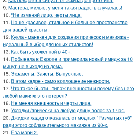
8.
Как рождается силуэт: от эскиза до прототипа.
9.
Мастера, милые, у меня такая радость случалась!
10.
"Не изменяй лицо, черты лица.
11.
Наше красивое, стильное и большое пространство
для вашей красоты.
12.
Кукла - манекен для создания причесок и макияжа -
идеальный выбор для юных стилистов!
13.
Как быть ухоженной в 40+.
14.
Побывала в Европе и примерила новый имидж за 10
минут, не выходя из дома.
15.
Экзамены. Зачеты. Выпускные.
16.
В этом кадре - само воплощение нежности.
17.
Что такое бьюти - типаж внешности и почему без него
любой макияж это лотерея?
18.
Не меняя внешность и черты лица.
19.
Укладки /прически на любую длину волос за 1 час.
20.
Джиджи хадид отказалась от модных "Размытых губ"
ради этого соблазнительного макияжа из 90-х.
21.
Ева мари 2.