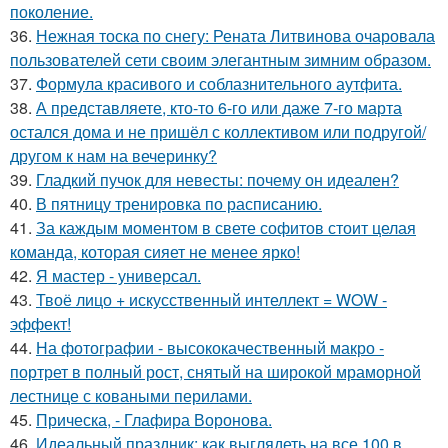
поколение.
36.
Нежная тоска по снегу: Рената Литвинова очаровала
пользователей сети своим элегантным зимним образом.
37.
Формула красивого и соблазнительного аутфита.
38.
А представляете, кто-то 6-го или даже 7-го марта
остался дома и не пришёл с коллективом или подругой/
другом к нам на вечеринку?
39.
Гладкий пучок для невесты: почему он идеален?
40.
В пятницу тренировка по расписанию.
41.
За каждым моментом в свете софитов стоит целая
команда, которая сияет не менее ярко!
42.
Я мастер - универсал.
43.
Твоё лицо + искусственный интеллект = WOW -
эффект!
44.
На фотографии - высококачественный макро -
портрет в полный рост, снятый на широкой мраморной
лестнице с коваными перилами.
45.
Прическа, - Глафира Воронова.
46.
Идеальный праздник: как выглядеть на все 100 в