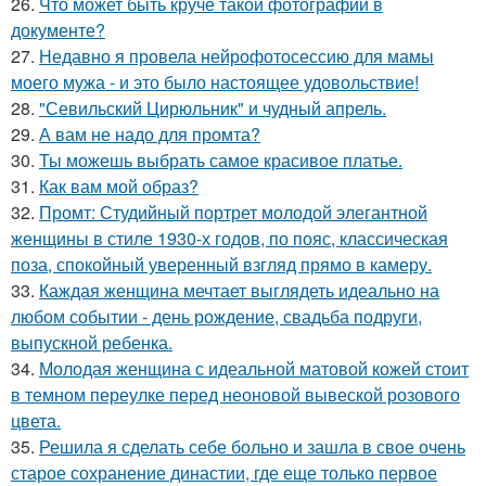
26.
Что может быть круче такой фотографии в
документе?
27.
Недавно я провела нейрофотосессию для мамы
моего мужа - и это было настоящее удовольствие!
28.
"Севильский Цирюльник" и чудный апрель.
29.
А вам не надо для промта?
30.
Ты можешь выбрать самое красивое платье.
31.
Как вам мой образ?
32.
Промт: Студийный портрет молодой элегантной
женщины в стиле 1930-х годов, по пояс, классическая
поза, спокойный уверенный взгляд прямо в камеру.
33.
Каждая женщина мечтает выглядеть идеально на
любом событии - день рождение, свадьба подруги,
выпускной ребенка.
34.
Молодая женщина с идеальной матовой кожей стоит
в темном переулке перед неоновой вывеской розового
цвета.
35.
Решила я сделать себе больно и зашла в свое очень
старое сохранение династии, где еще только первое