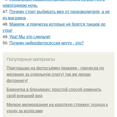
новогоднюю ночь.
47.
Почему стоит выбирать мех от производителя, а не
из магазина
48.
Макияж, и прическа которые не боятся танцев до
утра!
49.
Ура! Мы это сделали!
50.
Почему нейрофотосессия круто - это?
Популярные материалы
Приглашаю на фотосъёмку (макияж - прическа по
желанию за отдельную плату) так же делаю
фотокнигу!
Брюнетка в блондинку: простой способ изменить
свой внешний вид
Мелкое мелирование на короткую стрижку: подход к
уходу за волосами