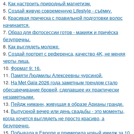
4.
Как настроить природный магнетизм.
5.
Создай живую современную Lifestyle - съёмку.
6.
Красивая прическа с правильной подготовки волос
начинается.
7.
Образ для фотосессии готов - макияж и причёска
безупречны.
8.
Как выглядеть моложе.
9.
Создай портрет с референса, качество 4K, не меняя
черты лица.
10.
Формат 9: 16.
11.
Памяти Людмилы Алексеевны чурсиной.
12.
На Met Gala 2026 года заметным трендом стало
обесцвечивание бровей, сделавшее их практически
незаметными.
13.
Пейдж ниманн, живущая в образе Арианы гранде.
14.
Выпускной вечер или день свадьбы - это моменты,
когда хочется выглядеть не просто красиво, а
безупречно.
15.
Побывала в Европе и примерила новый имидж за 10