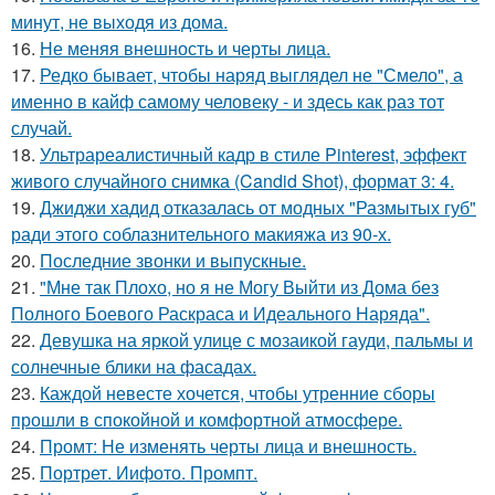
минут, не выходя из дома.
16.
Не меняя внешность и черты лица.
17.
Редко бывает, чтобы наряд выглядел не "Смело", а
именно в кайф самому человеку - и здесь как раз тот
случай.
18.
Ультрареалистичный кадр в стиле Pinterest, эффект
живого случайного снимка (Candid Shot), формат 3: 4.
19.
Джиджи хадид отказалась от модных "Размытых губ"
ради этого соблазнительного макияжа из 90-х.
20.
Последние звонки и выпускные.
21.
"Мне так Плохо, но я не Могу Выйти из Дома без
Полного Боевого Раскраса и Идеального Наряда".
22.
Девушка на яркой улице с мозаикой гауди, пальмы и
солнечные блики на фасадах.
23.
Каждой невесте хочется, чтобы утренние сборы
прошли в спокойной и комфортной атмосфере.
24.
Промт: Не изменять черты лица и внешность.
25.
Портрет. Иифото. Промпт.