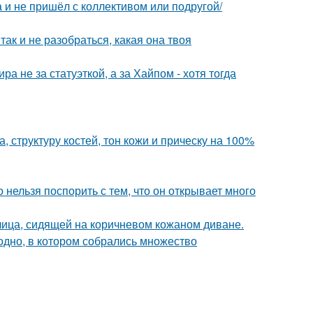
а и не пришёл с коллективом или подругой/
так и не разобраться, какая она твоя
а не за статуэткой, а за Хайпом - хотя тогда
 структуру костей, тон кожи и прическу на 100%
 нельзя поспорить с тем, что он открывает много
ица, сидящей на коричневом кожаном диване.
ь одно, в котором собрались множество