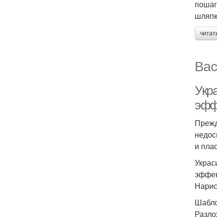
пошаг
шляпк
читат
Вас
Укр
эфф
Прежд
недос
и пла
Украс
эффек
Нарис
Шабло
Разло