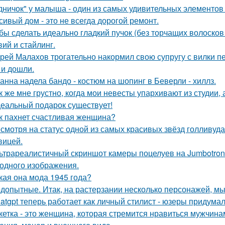
дничок" у малыша - один из самых удивительных элементов 
сивый дом - это не всегда дорогой ремонт.
бы сделать идеально гладкий пучок (без торчащих волосков
вий и стайлинг.
рей Малахов трогательно накормил свою супругу с вилки п
 и дошли.
анна надела бандо - костюм на шопинг в Беверли - хиллз.
к же мне грустно, когда мои невесты упархивают из студии, 
еальный подарок существует!
к пахнет счастливая женщина?
смотря на статус одной из самых красивых звёзд голливуда,
вицей.
ьтрареалистичный скриншот камеры поцелуев на Jumbotron
ходного изображения.
кая она мода 1945 года?
допытные. Итак, на растерзании несколько персонажей, мы
atgpt теперь работает как личный стилист - юзеры придумал
кетка - это женщина, которая стремится нравиться мужчина