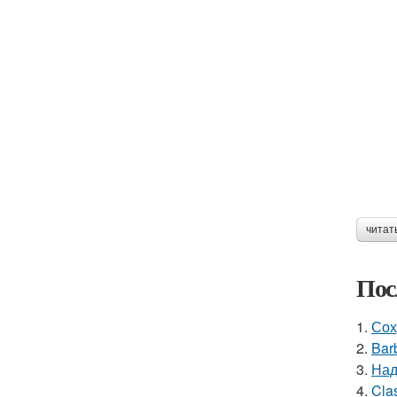
читат
Пос
1.
Сох
2.
Bar
3.
Над
4.
Cla