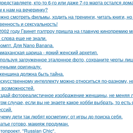
представляете, кто-то 6-го или даже 7-го марта остался дом
м к нам на вечеринку?
жно смотреть фильмы, ходить на тренинги, читать книги, но 
венность и сексуальность!
2002 году Гвинет пэлтроу пришла на главную кинопремию мир
о слова еще не знали.
омпт. Для Nano Banana.
маханская царица - яркий женский архетип.
пользуя загруженное эталонное фото, сохраните черты лица,
ичными оригиналу.
женщина должна быть тайна.
искусственному интеллекту можно относиться по-разному, но
 возможностей.
здай фотореалистичное изображение женщины, не меняя л
том случае, если вы не знаете какое хобби выбрать, то ест
ссий.
чему дети так любят косметику: от игры до поиска себя.
атье готово, макияж продуман.
топроект. "Russian Chic".