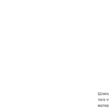
Шляпа
того 
матер