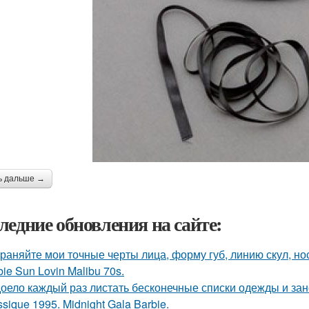
ь дальше →
ледние обновления на сайте:
раняйте мои точные черты лица, форму губ, линию скул, нос
bie Sun Lovin Malibu 70s.
оело каждый раз листать бесконечные списки одежды и зан
ssique 1995. Midnight Gala Barbie.