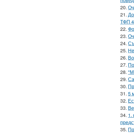
повед
20.
Оч
21.
До
ТФП 4
22.
Фо
23.
Оч
24.
Съ
25.
Не
26.
Во
27.
По
28.
"М
29.
Са
30.
Пр
31.
5 
32.
Ес
33.
Ве
34.
1.
предс
35.
По