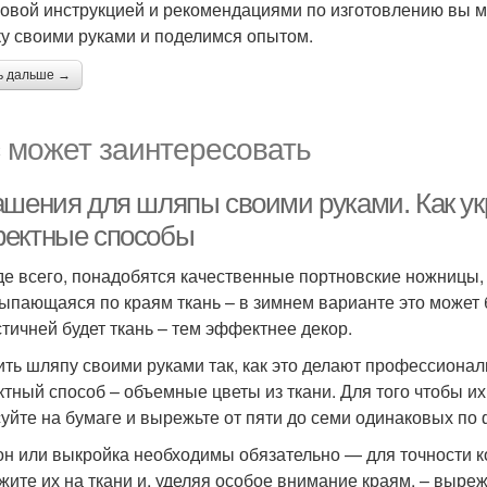
овой инструкцией и рекомендациями по изготовлению вы мож
у своими руками и поделимся опытом.
ь дальше →
 может заинтересовать
ашения для шляпы своими руками. Как ук
ектные способы
е всего, понадобятся качественные портновские ножницы, и
ыпающаяся по краям ткань – в зимнем варианте это может 
стичней будет ткань – тем эффектнее декор.
ить шляпу своими руками так, как это делают профессиона
тный способ – объемные цветы из ткани. Для того чтобы их
уйте на бумаге и вырежьте от пяти до семи одинаковых по 
н или выкройка необходимы обязательно — для точности ко
жите их на ткани и, уделяя особое внимание краям, – выреж