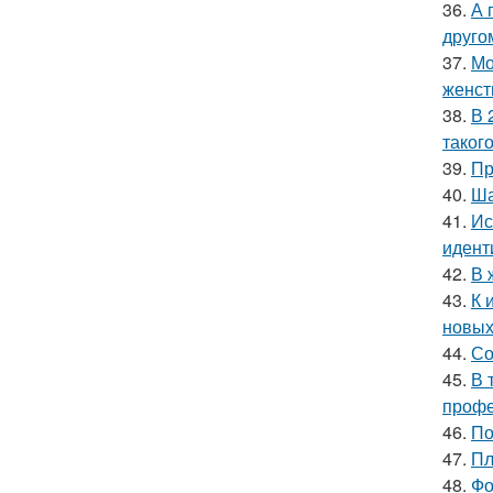
36.
А 
друго
37.
Мо
женст
38.
В 
таког
39.
Пр
40.
Ша
41.
Ис
идент
42.
В 
43.
К 
новых
44.
Со
45.
В 
профе
46.
По
47.
Пл
48.
Фо