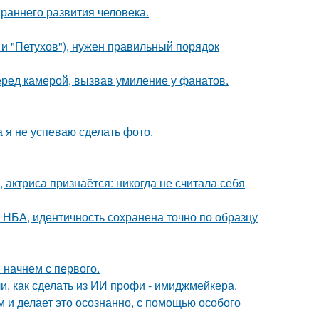
раннего развития человека.
 и "Петухов"), нужен правильный порядок
еред камерой, вызвав умиление у фанатов.
а я не успеваю сделать фото.
 актриса признаётся: никогда не считала себя
 НБА, идентичность сохранена точно по образцу
 начнем с первого.
и, как сделать из ИИ профи - имиджмейкера.
м и делает это осознанно, с помощью особого