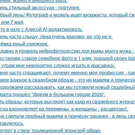
ения, манер и внешнего вида.
ень стильный аксессуар - портупея.
брый день! Фотограф и модель ищет визажиста, который с
 или 7 мая.
то в чате с Алисой AI редактировать.
ень часто слышу, лена очень красиво, но это не я.
ёмка юный художник.
давно я провела нейрофотосессию для мамы моего мужа - 
сстанови старое семейное фото в 1 клик, порадуй своих ба
 утрам мне невероятно сложно играть в красавицу.
еня часто спрашивают, почему именно моя профессия - па
мое важное в свадебном образе - это не макияж и прическа
одолжаем рассказывать, как мы готовили новый свадебный 
марта прошёл "форум в большом городе 2026".
ть образы, которые выглядят как кадр из свадебного журна
сна вдохновляет на перемены, а женщины - расцветают.
 не сделали пробный макияж и причёску заранее - в день св
тавлялось.
ртрет в стиле традиционной японской ойран.