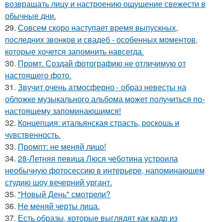
возвращать лицу и настроению ощущение свежести в
обычные дни.
29.
Совсем скоро наступает время выпускных,
последних звонков и свадеб - особенных моментов,
которые хочется запомнить навсегда.
30.
Промт. Создай фотографию не отличимую от
настоящего фото.
31.
Звучит очень атмосферно - образ невесты на
обложке музыкального альбома может получиться по-
настоящему запоминающимся!
32.
Концепция: итальянская страсть, роскошь и
чувственность.
33.
Промпт: не меняй лицо!
34.
28-Летняя певица Люся чеботина устроила
необычную фотосессию в интерьере, напоминающем
студию шоу вечерний ургант.
35.
"Новый День" смотрели?
36.
Не меняй черты лица.
37.
Есть образы, которые выглядят как кадр из