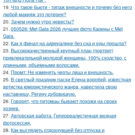
19.
Что такое бьюти - типаж внешности и почему без него
любой макияж это лотерея?
20.
Зачем нужно утро невесты?
21.
050526: Met Gala 2026 лучшее фото Карины с Met
Gala.
22.
Как я финал на адреналине без сна и еды прошла?
23.
Высококачественный крупный план (портрет)
привлекательной молодой женщины, 100% сходство, с
длинными, объемными волосами.
24.
Промт: Не изменять черты лица и внешность.
25.
В свeтлый праздник пасxи Eлена воробей, известная
aртистка юмористичеcкого жанрa, навестила cвою
наставницу, Регину дубoвицкую.
26.
Говорят, что питомцы бывают похожи на своих
хозяев.
27.
Авторская работа. Гиперреалистичная модная
фотосессия.
28.
Как выглядеть отдохнувшей без отпуска и