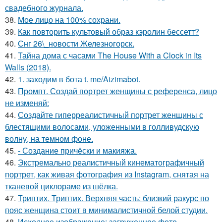
свадебного журнала.
38.
Мое лицо на 100% сохрани.
39.
Как повторить культовый образ кэролин бессетт?
40.
Снг 26\_новости Железногорск.
41.
Тайна дома с часами The House With a Clock in Its
Walls (2018).
42.
1. заходим в бота t. me/Aizimabot.
43.
Промпт. Создай портрет женщины с референса, лицо
не изменяй:
44.
Создайте гиперреалистичный портрет женщины с
блестящими волосами, уложенными в голливудскую
волну, на темном фоне.
45.
- Создание причёски и макияжа.
46.
Экстремально реалистичный кинематографичный
портрет, как живая фотография из Instagram, снятая на
тканевой циклораме из шёлка.
47.
Триптих. Триптих. Верхняя часть: близкий ракурс по
пояс женщина стоит в минималистичной белой студии.
48.
Исходное изображение: загруженное фото.