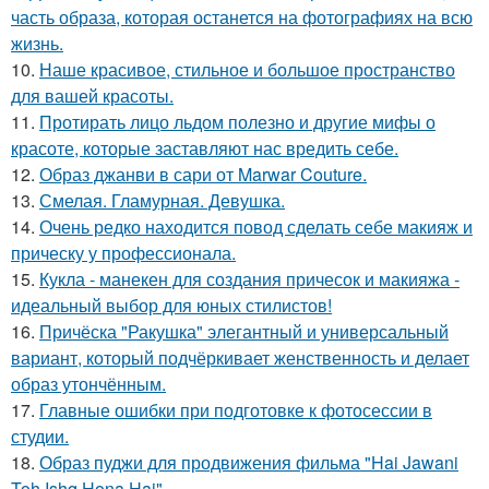
часть образа, которая останется на фотографиях на всю
жизнь.
10.
Наше красивое, стильное и большое пространство
для вашей красоты.
11.
Протирать лицо льдом полезно и другие мифы о
красоте, которые заставляют нас вредить себе.
12.
Образ джанви в сари от Marwar Couture.
13.
Смелая. Гламурная. Девушка.
14.
Очень редко находится повод сделать себе макияж и
прическу у профессионала.
15.
Кукла - манекен для создания причесок и макияжа -
идеальный выбор для юных стилистов!
16.
Причёска "Ракушка" элегантный и универсальный
вариант, который подчёркивает женственность и делает
образ утончённым.
17.
Главные ошибки при подготовке к фотосессии в
студии.
18.
Образ пуджи для продвижения фильма "Hai Jawani
Toh Ishq Hona Hai".