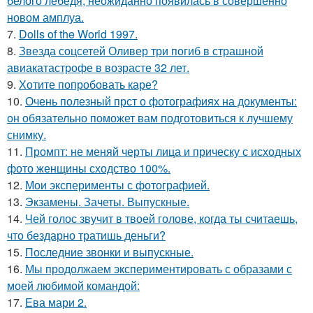
белого лебедя, неожиданно появилась в совершенно
новом амплуа.
7.
Dolls of the World 1997.
8.
Звезда соцсетей Оливер три погиб в страшной
авиакатастрофе в возрасте 32 лет.
9.
Хотите попробовать каре?
10.
Очень полезный прст о фотографиях на документы:
он обязательно поможет вам подготовиться к лучшему
снимку.
11.
Промпт: не меняй черты лица и прическу с исходных
фото женщины сходство 100%.
12.
Мои эксперименты с фотографией.
13.
Экзамены. Зачеты. Выпускные.
14.
Чей голос звучит в твоей голове, когда ты считаешь,
что бездарно тратишь деньги?
15.
Последние звонки и выпускные.
16.
Мы продолжаем экспериментировать с образами с
моей любимой командой:
17.
Ева мари 2.