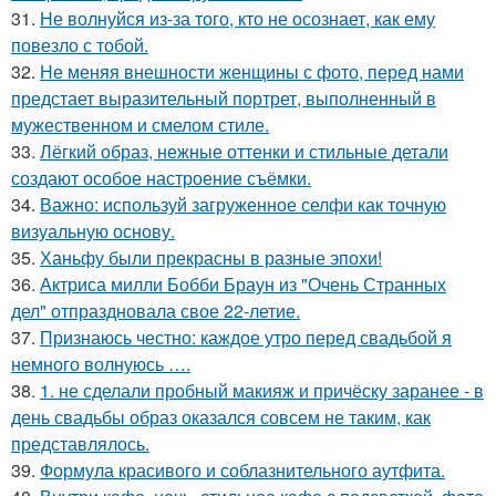
31.
Не волнуйся из-за того, кто не осознает, как ему
повезло с тобой.
32.
Не меняя внешности женщины с фото, перед нами
предстает выразительный портрет, выполненный в
мужественном и смелом стиле.
33.
Лёгкий образ, нежные оттенки и стильные детали
создают особое настроение съёмки.
34.
Важно: используй загруженное селфи как точную
визуальную основу.
35.
Ханьфу были прекрасны в разные эпохи!
36.
Актриса милли Бобби Браун из "Очень Странных
дел" отпраздновала свое 22-летие.
37.
Признаюсь честно: каждое утро перед свадьбой я
немного волнуюсь ….
38.
1. не сделали пробный макияж и причёску заранее - в
день свадьбы образ оказался совсем не таким, как
представлялось.
39.
Формула красивого и соблазнительного аутфита.