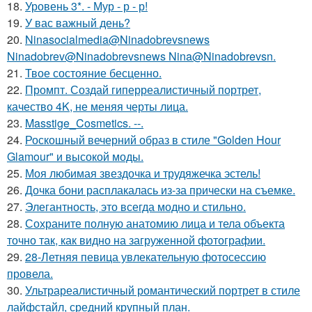
18.
Уровень 3*. - Мур - р - р!
19.
У вас важный день?
20.
Ninasocialmedia@Ninadobrevsnews
Ninadobrev@Ninadobrevsnews Nina@Ninadobrevsn.
21.
Твое состояние бесценно.
22.
Промпт. Создай гиперреалистичный портрет,
качество 4K, не меняя черты лица.
23.
Masstige_Cosmetics. --.
24.
Роскошный вечерний образ в стиле "Golden Hour
Glamour" и высокой моды.
25.
Моя любимая звездочка и трудяжечка эстель!
26.
Дочка бони расплакалась из-за прически на съемке.
27.
Элегантность, это всегда модно и стильно.
28.
Сохраните полную анатомию лица и тела объекта
точно так, как видно на загруженной фотографии.
29.
28-Летняя певица увлекательную фотосессию
провела.
30.
Ультрареалистичный романтический портрет в стиле
лайфстайл, средний крупный план.