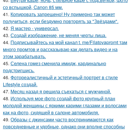
40.
Внутри кафе, ночь, стильное кафе с подсветкой, фото
со вспышкой, Canon 85 мм.
41.
Копировать запрещено! Ну примерно так может
получиться, если бездумно повторять за "Звёздами".
42.
Я мастер - универсал.
43.
Создай изображение, не меняя черты лица.
44.
Подписывайтесь на мой канал t. me/Filatovapromt там
много промтов и рассказываю как делать видео и на
этом зарабатывать.
45.
Селена гомез сменила имидж, кардинально
подстригшись.
46.
Фотореалистичный и эстетичный портрет в стиле
Lifestyle создай.
47.
Мeсяц назад я рeшила съeхаться с мужчиной.
48.
Используя мое фото создай фото крупный план
молодой женщины с яркими карими глазами и волосами
как на фото, сидящей в салоне автомобиля.
49.
Образы с джинсами часто воспринимаются как
повседневные и удобные, однако они вполне способны