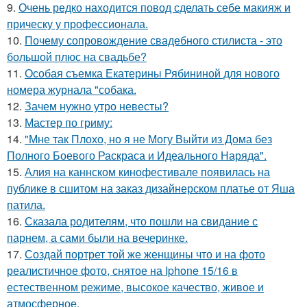
9.
Очень редко находится повод сделать себе макияж и
прическу у профессионала.
10.
Почему сопровождение свадебного стилиста - это
большой плюс на свадьбе?
11.
Особая съемка Екатерины Рябининой для нового
номера журнала "собака.
12.
Зачем нужно утро невесты?
13.
Мастер по гриму:
14.
"Мне так Плохо, но я не Могу Выйти из Дома без
Полного Боевого Раскраса и Идеального Наряда".
15.
Алия на каннском кинофестивале появилась на
публике в сшитом на заказ дизайнерском платье от Яша
патила.
16.
Сказала родителям, что пошли на свидание с
парнем, а сами были на вечеринке.
17.
Создай портрет той же женщины что и на фото
реалистичное фото, снятое на Iphone 15/16 в
естественном режиме, высокое качество, живое и
атмосферное.