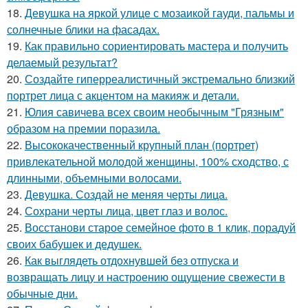
18.
Девушка на яркой улице с мозаикой гауди, пальмы и
солнечные блики на фасадах.
19.
Как правильно сориентировать мастера и получить
делаемый результат?
20.
Создайте гиперреалистичный экстремально близкий
портрет лица с акцентом на макияж и детали.
21.
Юлия савичева всех своим необычным "Грязным"
образом на премии поразила.
22.
Высококачественный крупный план (портрет)
привлекательной молодой женщины, 100% сходство, с
длинными, объемными волосами.
23.
Девушка. Создай не меняя черты лица.
24.
Сохрани черты лица, цвет глаз и волос.
25.
Восстанови старое семейное фото в 1 клик, порадуй
своих бабушек и дедушек.
26.
Как выглядеть отдохнувшей без отпуска и
возвращать лицу и настроению ощущение свежести в
обычные дни.