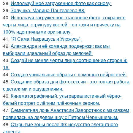
38.
Используй моё загруженное фото как основу.
39.
Золушка. Марина Пантелеева 88.
40.
Используя загруженное эталонное фото, сохраните
черты лица, структуру костей, тон кожи и прическу на
100% идентичными оригиналу.
41.
"Я Сама Накрашусь и Уложусь".
42.
Александра и её команда поддержки: как мы
выбирали идеальный образ до мелочей.
43.
Создай не меняя черты лица соотношение сторон 9:
16.
44.
Создаю уникальные образы с помощью нейросетей:
45.
Создание образа для фотосессии - это тонкая работа
с деталями и ощущениями.
46.
Кинематографичный, ультрареалистичный чёрно-
белый портрет с лёгким плёночным зерном.
47.
Семилетняя дочь Анастасии Заворотнюк с макияжем
появилась на ледовом шоу с Петром Чернышевым.
48.
Открытые зоны после 30: искусство элегантного
акцента.