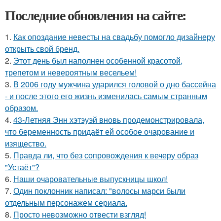
Последние обновления на сайте:
1.
Как опоздание невесты на свадьбу помогло дизайнеру
открыть свой бренд.
2.
Этот день был наполнен особенной красотой,
трепетом и невероятным весельем!
3.
В 2006 году мужчина ударился головой о дно бассейна
- и после этого его жизнь изменилась самым странным
образом.
4.
43-Летняя Энн хэтэуэй вновь продемонстрировала,
что беременность придаёт ей особое очарование и
изящество.
5.
Правда ли, что без сопровождения к вечеру образ
"Устаёт"?
6.
Наши очаровательные выпускницы школ!
7.
Один поклонник написал: "волосы марси были
отдельным персонажем сериала.
8.
Просто невозможно отвести взгляд!