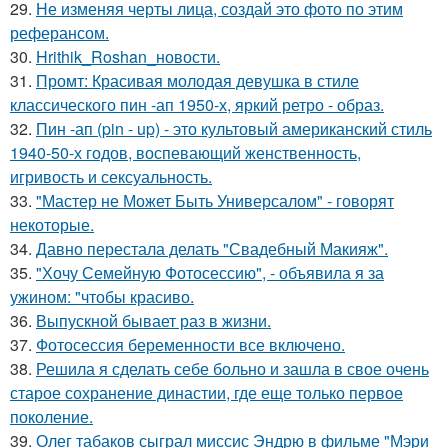
29.
Не изменяя черты лица, создай это фото по этим
реферансом.
30.
Hrithik_Roshan_новости.
31.
Промт: Красивая молодая девушка в стиле
классического пин -ап 1950-х, яркий ретро - образ.
32.
Пин -ап (pin - up) - это культовый американский стиль
1940-50-х годов, воспевающий женственность,
игривость и сексуальность.
33.
"Мастер не Может Быть Универсалом" - говорят
некоторые.
34.
Давно перестала делать "Свадебный Макияж".
35.
"Хочу Семейную Фотосессию", - объявила я за
ужином: "чтобы красиво.
36.
Выпускной бывает раз в жизни.
37.
Фотосессия беременности все включено.
38.
Решила я сделать себе больно и зашла в свое очень
старое сохранение династии, где еще только первое
поколение.
39.
Олег табаков сыграл миссис Эндрю в фильме "Мэри