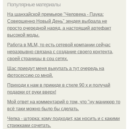
Популярные материалы
На шанхайской премьере "Человека - Паука:
Совершенно Новый День" зендея выбрала не
просто очередной наряд, а настоящий артефакт
высокой моды.
Работа в MLM, то есть сетевой компании сейчас
неразрывно связана с создание своего контента,
своей страницы в соц сетях.
Щас приедут меня выкупать а тут очередь на
фотосессию со мной.
Приходи к нам в прикиде в стиле 90 х и получай
подарки от руки вверх!
Мой ответ на комментарий о том, что "ну маникюр то
всё таки можно было бы сделать.
Челка - шторка: кому подходит, как носить и с какими
стрижками сочетать.