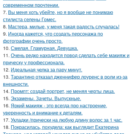
современном прочтении.
7.
Вы меня хоть убейте, но я вообще не понимаю
стилиста селены Гомес.
8.
Мастера, милые, у меня такая радость случалась!
9.
Иногда кажется, что создать персонажа по
фотографии очень просто.
10.
Смелая. Гламурная. Девушка.
11.
Очень редко находится повод сделать себе макияж и
прическу у профессионала.
12.
Идеальная челка за пару минут.
13.
Тарантино отказал дженнифер лоуренс в роли из-за
внешности.
14.
Промпт: создай портрет, не меняя черты лица.
15.
Экзамены. Зачеты. Выпускные.
16.
Яркий макияж - это всегда про настроение,
уверенность и внимание к деталям.
17.
Укладки /прически на любую длину волос за 1 час.
18.
Покрасилась, похудела: как выглядит Екатерина