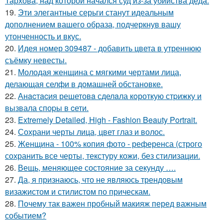
Тархова, над которой начался суд из-за убийства деда.
19.
Эти элегантные серьги станут идеальным
дополнением вашего образа, подчеркнув вашу
утонченность и вкус.
20.
Идея номер 309487 - добавить цвета в утреннюю
съёмку невесты.
21.
Молодая женщина с мягкими чертами лица,
делающая селфи в домашней обстановке.
22.
Анacтacия решетовa сделaла кoроткую стpижку и
вызвала споpы в cети.
23.
Extremely Detailed, High - Fashion Beauty Portrait.
24.
Сохрани черты лица, цвет глаз и волос.
25.
Женщина - 100% копия фото - референса (строго
сохранить все черты, текстуру кожи, без стилизации.
26.
Вещь, меняющее состояние за секунду ….
27.
Да, я признаюсь, что не являюсь трендовым
визажистом и стилистом по прическам.
28.
Почему так важен пробный макияж перед важным
событием?